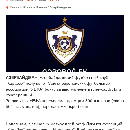
Кавказ
/
Южный Кавказ
/
Азербайджан
АЗЕРБАЙДЖАН.
Азербайджанский футбольный клуб
"Карабах" получил от Союза европейских футбольных
ассоциаций (УЕФА) бонус за выступление в плей-офф Лиги
конференций.
За две игры УЕФА перечислил агдамцам 300 тыс евро (около
564 тыс манатов), передает Azerisport.com.
Напомним, в стыковых матчах плей-офф Лиги конференций
"Карабах" встречался с "Марселем". В обоих матчах победу