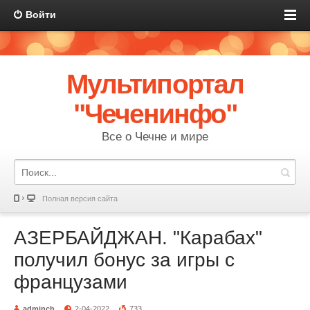
Войти
Мультипортал
"Чеченинфо"
Все о Чечне и мире
Полная версия сайта
АЗЕРБАЙДЖАН. "Карабах"
получил бонус за игры с
французами
adminch
2-04-2022
733