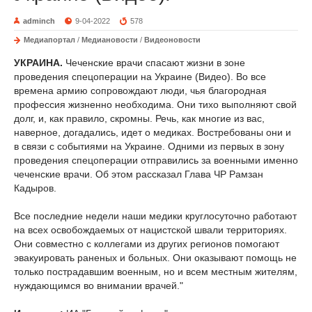
adminch
9-04-2022
578
Медиапортал
/
Медиановости
/
Видеоновости
УКРАИНА.
Чеченские врачи спасают жизни в зоне
проведения спецоперации на Украине (Видео). Во все
времена армию сопровождают люди, чья благородная
профессия жизненно необходима. Они тихо выполняют свой
долг, и, как правило, скромны. Речь, как многие из вас,
наверное, догадались, идет о медиках. Востребованы они и
в связи с событиями на Украине. Одними из первых в зону
проведения спецоперации отправились за военными именно
чеченские врачи. Об этом рассказал Глава ЧР Рамзан
Кадыров.
Все последние недели наши медики круглосуточно работают
на всех освобождаемых от нацистской швали территориях.
Они совместно с коллегами из других регионов помогают
эвакуировать раненых и больных. Они оказывают помощь не
только пострадавшим военным, но и всем местным жителям,
нуждающимся во внимании врачей."