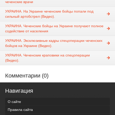
чеченские врачи
УКРАИНА. На Украине чеченские бойцы попали под
сильный артобстрел (Видео).
УКРАИНА. Чеченские бойцы на Украине получают полное
содействие от населения
УКРАИНА. Эксклюзивные кадры спецоперации чеченских
бойцов на Украине (Видео).
УКРАИНА. Чеченские краповики на спецоперации
(Видео).
Комментарии (0)
Навигация
О сайте
Правила сайта