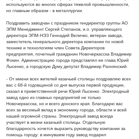
используются во многих сферах тяжелой промышленности,
но главным образом - в металлургии.
Поздравить заводчан с праздником гендиректор группы АО
ЭПМ Менеджмент Сергей Степанов, и.о. управляющего
директора ЭПМ-НЭЗ Геннадий Величко, ветеран завода,
заместитель генерального директора компании по новой
технике и технологиям член Совета Директоров
предприятия, почетный гражданин Новочеркасска Владимир
Фокин. Администрацию города представлял ее глава Юрий
Лысенко, а городскую Думу депутат Владимир Рахнянский.
- От имени всех жителей казачьей столицы поздравляю всех
вас с 68-й годовщиной со дня выпуска первой продукции,
сказал в приветственной речи Юрий Лысенко. Электродный
завод одно из главных предприятий не только
Новочеркасска, но и всего донского края. Благодарю вас
всех за весомый вклад в экономику города, области и всей
нашей огромной страны. Электродный завод всегда
участвует в жизни казачьей столицы. Отдельную
благодарность хочется выразить руководству компании за
помощь городу: в минувшем году завод подарил