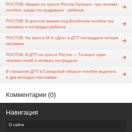
РОСТОВ. Авария на трассе Ростов-Таганрог: три человек
погибли, среди пострадавших - ребенок
РОСТОВ. В крупной аварии под Батайском погибли три
человека и пострадал ребёнок
РОСТОВ. На трассе М-4 «Дон» в ДТП пострадали четыре
человека
РОСТОВ. В ДТП на трассе Ростов — Таганрог один
человек погиб и четверо пострадали
В страшном ДТП в Самарской области погибли водитель
и два молодых пассажира
Комментарии (0)
Навигация
О сайте