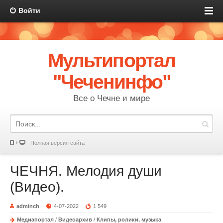
Войти
Мультипортал
"Чеченинфо"
Все о Чечне и мире
Полная версия сайта
ЧЕЧНЯ. Мелодия души
(Видео).
adminch
4-07-2022
1 549
Медиапортал
/
Видеоархив
/
Клипы, ролики, музыка