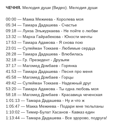
ЧЕЧНЯ.
Мелодия души (Видео). Мелодия души
00:00 — Макка Межиева - Королева моя
05:34 — Тамара Дадашева - Счастье
09:18 — Луиза Эльжуркаева - Не пойте о любви
13:32 — Марха Гайрабекова - Юности мечты
17:53 — Тамара Адамова - Я снова пою
23:01 — Сулейман Токкаев - Любимые сердца
28:28 — Тамара Дадашева - Влюбилась
32:18 — Гр. Президент - Друзьям
37:17 — Магомед Домбаев - Горянка
41:53 — Тамара Дадашева - Песня про меня
45:58 — Магомед Домбаев - Горцы
49:42 — Сулейман Токкаев - Надежный друг
53:20 — Тамара Адамова - Ты одна любовь моя
58:18 — Магомед Домбаев - Красавица чеченская
1:01:13 — Тамара Дадашева - Ну и что ж
1:05:47 — Макка Межиева - Подари мне тюльпаны
1:10:02 — Тимир-Булат Хасанов - Кавказ един
1:13:44 — Тамара Дадашева - Все здорово, подруга!