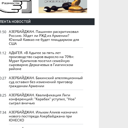
ЛЕНТА НОВОСТЕЙ
АЗЕРБАЙДЖАН. Пашинян раскритиковал
1:50
Россию. Уйдет ли РЖД из Армении?
Южный Кавказ не будет плацдармом для
США
АДЫГЕЯ. «В Адыгее за пять лет
1:12
производство сыров выросло на 70%»:
Мурат Кумпилов посетил семейную
сыроварню Деркачевых в Гиагинском
районе
АЗЕРБАЙДЖАН. Бакинский апелляционный
0:27
суд оставил без изменений приговор
гражданам Армении
АЗЕРБАЙДЖАН. Квалификация Лиги
8:25
конференций: "Карабах" уступил, "Ноа"
сыграл вничью
АЗЕРБАЙДЖАН. Ильхам Алиев назначил
7:34
нового постпреда Азербайджана при
ЮНЕСКО