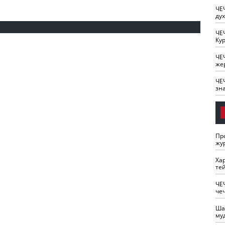
ЧЕ
ду
ЧЕ
Кур
ЧЕ
же
ЧЕ
зн
Пр
жу
Ха
те
ЧЕ
че
Ша
му