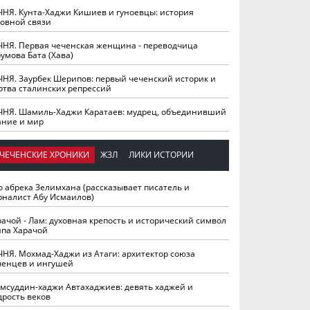
ЧНЯ. Кунта-Хаджи Кишиев и гуноевцы: история
ховной связи
ЧНЯ. Первая чеченская женщина - переводчица
умова Бата (Хава)
ЧНЯ. Заурбек Шерипов: первый чеченский историк и
ртва сталинских репрессий
ЧНЯ. Шамиль-Хаджи Каратаев: мудрец, объединивший
ание и мир
ЧЕЧЕНСКИЕ ХРОНИКИ
ЖЗЛ
ЛИКИ ИСТОРИИ
о абрека Зелимхана (рассказывает писатель и
рналист Абу Исмаилов)
рачой - Лам: духовная крепость и исторический символ
йпа Харачой
ЧНЯ. Мохмад-Хаджи из Атаги: архитектор союза
ченцев и ингушей
мсуддин-хаджи Автахаджиев: девять хаджей и
дрость веков