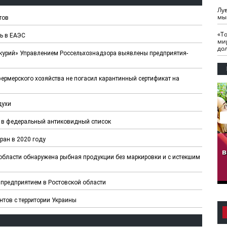
Лу
мы
тов
«Т
ль в ЕАЭС
ми
до
урий» Управлением Россельхознадзора выявлены предприятия-
ермерского хозяйства не погасил карантинный сертификат на
духи
 в федеральный антиковидный список
ран в 2020 году
гузов.
ЧЕЧНЯ. Обарг Варин
ЧЕЧНЯ. Хьаьжин
ан"
илли
мурд - обарг Вара
в
области обнаружена рыбная продукции без маркировки и с истекшим
к)
предприятием в Ростовской области
тов с территории Украины