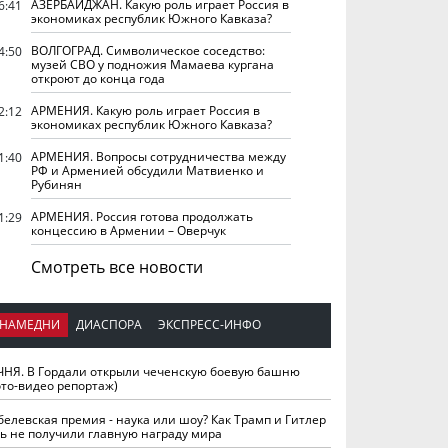
АЗЕРБАЙДЖАН. Какую роль играет Россия в
6:41
экономиках республик Южного Кавказа?
ВОЛГОГРАД. Символическое соседство:
4:50
музей СВО у подножия Мамаева кургана
откроют до конца года
АРМЕНИЯ. Какую роль играет Россия в
2:12
экономиках республик Южного Кавказа?
АРМЕНИЯ. Вопросы сотрудничества между
1:40
РФ и Арменией обсудили Матвиенко и
Рубинян
АРМЕНИЯ. Россия готова продолжать
1:29
концессию в Армении – Оверчук
Смотреть все новости
НАМЕДНИ
ДИАСПОРА
ЭКСПРЕСС-ИНФО
ЧНЯ. В Гордали открыли чеченскую боевую башню
ото-видео репортаж)
белевская премия - наука или шоу? Как Трамп и Гитлер
ть не получили главную награду мира