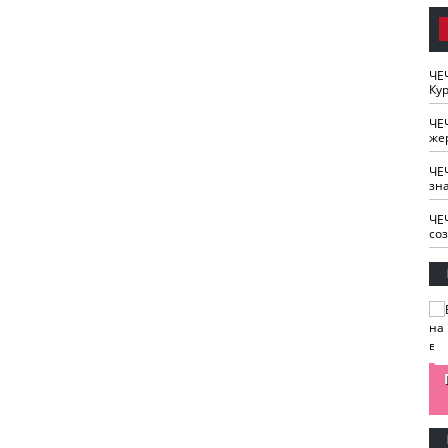
ЧЕ
Кур
ЧЕ
же
ЧЕ
зн
ЧЕ
со
изайн
Одобряете ли вы
Нужна ли "хартия
Ахмат"
антитабачный
ответственного
законопроект?
блогера"?