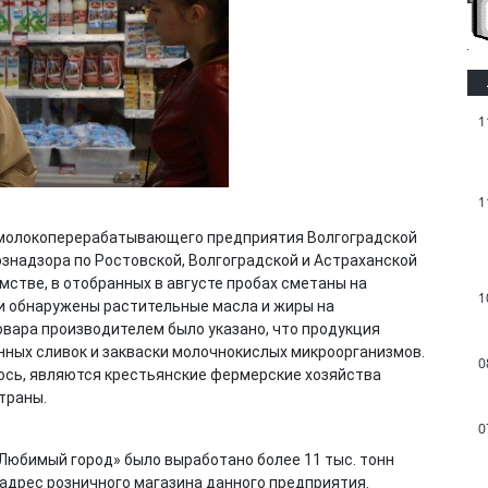
1
1
молокоперерабатывающего предприятия Волгоградской
надзора по Ростовской, Волгоградской и Астраханской
мстве, в отобранных в августе пробах сметаны на
1
 обнаружены растительные масла и жиры на
овара производителем было указано, что продукция
нных сливок и закваски молочнокислых микроорганизмов.
0
ось, являются крестьянские фермерские хозяйства
траны.
0
Любимый город» было выработано более 11 тыс. тонн
 адрес розничного магазина данного предприятия.