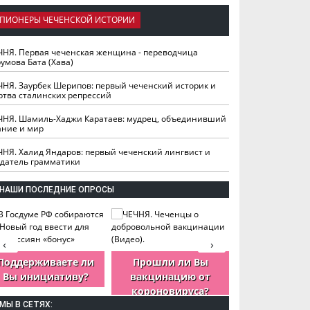
ПИОНЕРЫ ЧЕЧЕНСКОЙ ИСТОРИИ
ЧНЯ. Первая чеченская женщина - переводчица
умова Бата (Хава)
ЧНЯ. Заурбек Шерипов: первый чеченский историк и
ртва сталинских репрессий
ЧНЯ. Шамиль-Хаджи Каратаев: мудрец, объединивший
ание и мир
ЧНЯ. Халид Яндаров: первый чеченский лингвист и
здатель грамматики
НАШИ ПОСЛЕДНИЕ ОПРОСЫ
‹
›
Поддерживаете ли
Прошли ли Вы
Как Вы оцен
Вы инициативу?
вакцинацию от
деятельность
короновируса?
ЧР?
МЫ В СЕТЯХ: