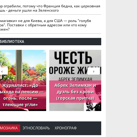
вр ограбили, потому что Франция бедна, как церковная
шь - деньги ушли на Зеленского
омагавки» не для Киева, а для США — роль "голубя
ра". Поставки с обратным адресом или кто кому
лжен?
БИБЛИОТЕКА
‹
›
Журналист: «До
Абрек Зелимхан и
Абрек Зели
ыхода на пенсию —
дуэль без крови
петух, ко
огонь, после —
(горская притча)
принёс де
тлеющие угли»
МОЗАИКА
ЭТНОСЛОВАРЬ
ХРОНОГРАФ