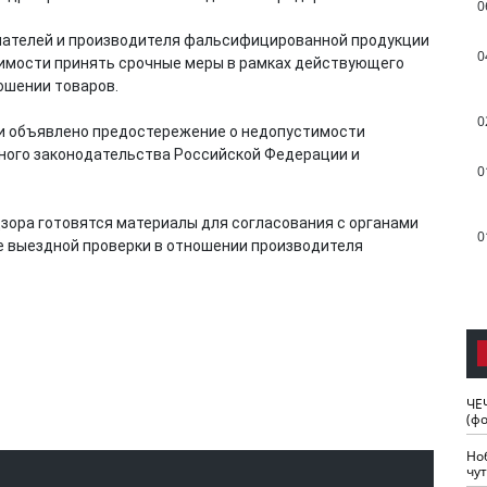
0
чателей и производителя фальсифицированной продукции
0
имости принять срочные меры в рамках действующего
ошении товаров.
0
 объявлено предостережение о недопустимости
ного законодательства Российской Федерации и
0
зора готовятся материалы для согласования с органами
0
е выездной проверки в отношении производителя
ЧЕ
(ф
Но
чу