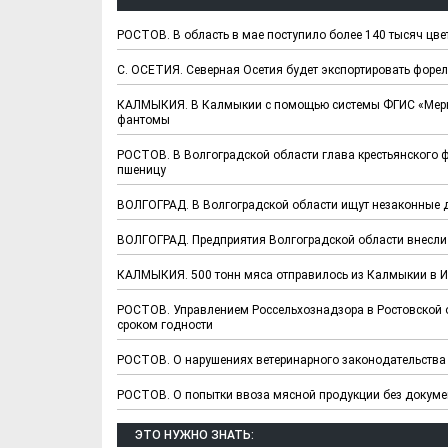
РОСТОВ. В область в мае поступило более 140 тысяч цве
С. ОСЕТИЯ. Северная Осетия будет экспортировать форе
КАЛМЫКИЯ. В Калмыкии с помощью системы ФГИС «Мерк
фантомы
РОСТОВ. В Волгоградской области глава крестьянского ф
пшеницу
ВОЛГОГРАД. В Волгоградской области ищут незаконные 
ВОЛГОГРАД. Предприятия Волгоградской области внесли
КАЛМЫКИЯ. 500 тонн мяса отправилось из Калмыкии в И
Х. Гапураев. Капкан
ЧЕЧНЯ. А. Ту
для Зелимхана (Отр.
"Зелимх
РОСТОВ. Управлением Россельхознадзора в Ростовской 
из романа «1овда»)
(Отрыво
сроком годности
РОСТОВ. О нарушениях ветеринарного законодательства 
РОСТОВ. О попытки ввоза мясной продукции без докумен
ЭТО НУЖНО ЗНАТЬ: