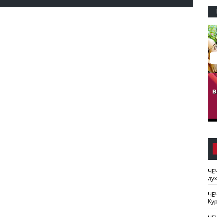
гузов.
ЧЕЧНЯ. Обарг Варин
ЧЕЧНЯ. Хьаьжин
ан"
илли
мурд - обарг Вара
в
к)
ЧЕ
ду
ЧЕ
Кур