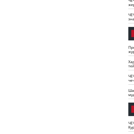
ЧЕ
же
ЧЕ
зн
Пр
жу
Ха
те
ЧЕ
че
Ша
му
ЧЕ
Кур