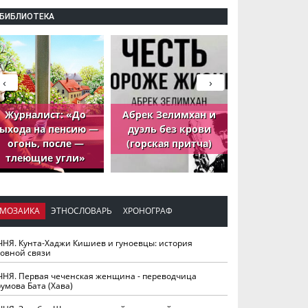
БИБЛИОТЕКА
‹
›
Журналист: «До
Абрек Зелимхан и
Абрек Зели
ыхода на пенсию —
дуэль без крови
петух, ко
огонь, после —
(горская притча)
принёс де
тлеющие угли»
МОЗАИКА
ЭТНОСЛОВАРЬ
ХРОНОГРАФ
ЧНЯ. Кунта-Хаджи Кишиев и гуноевцы: история
ховной связи
ЧНЯ. Первая чеченская женщина - переводчица
умова Бата (Хава)