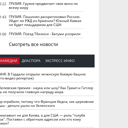
ГРУЗИЯ. Грузия продвигает свое вино по
2:22
всему миру
ГРУЗИЯ. Пашинян раскритиковал Россию.
1:43
Уйдет ли РЖД из Армении? Южный Кавказ
не будет плацдармом для США
ГРУЗИЯ. Поезд Тбилиси - Батуми ускорили
1:00
Смотреть все новости
НАМЕДНИ
ДИАСПОРА
ЭКСПРЕСС-ИНФО
ЧНЯ. В Гордали открыли чеченскую боевую башню
ото-видео репортаж)
белевская премия - наука или шоу? Как Трамп и Гитлер
ть не получили главную награду мира
вр ограбили, потому что Франция бедна, как церковная
шь - деньги ушли на Зеленского
омагавки» не для Киева, а для США — роль "голубя
ра". Поставки с обратным адресом или кто кому
лжен?