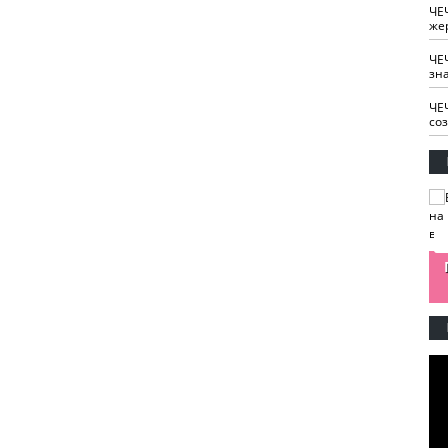
ЧЕ
же
ЧЕ
зн
ЧЕ
со
изайн
Одобряете ли вы
Нужна ли "хартия
Ахмат"
антитабачный
ответственного
законопроект?
блогера"?