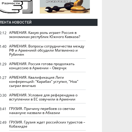
ЛЕНТА НОВОСТЕЙ
АРМЕНИЯ. Какую роль играет Россия в
2:12
экономиках республик Южного Кавказа?
АРМЕНИЯ. Вопросы сотрудничества между
1:40
РФ и Арменией обсудили Матвиенко и
Рубинян
АРМЕНИЯ. Россия готова продолжать
1:29
концессию в Армении – Оверчук
АРМЕНИЯ. Квалификация Лиги
1:27
конференций: "Карабах" уступил, "Ноа"
сыграл вничью
АРМЕНИЯ. Условие для референдума о
0:30
вступлении в ЕС озвучили в Армении
ГРУЗИЯ. Причину перебоев со светом
3:41
накануне назвали в Абхазии
ГРУЗИЯ. Грузия ждет российских туристов –
2:49
Кобахидзе