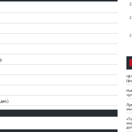
2
2
2
).
ЧЕ
(ф
Но
чу
део.)
Лу
мы
«Т
ми
до