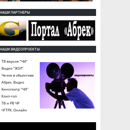
НАШИ ПАРТНЕРЫ
НАШИ ВИДЕОПРОЕКТЫ
ТВ версия "ЧИ"
Видео-"ЖЗЛ"
Чечня в обьективе
Абрек. Видео
Кинотеатр "ЧИ"
Клип-топ
ТВ и РВ ЧР
ЧГТРК. Онлайн