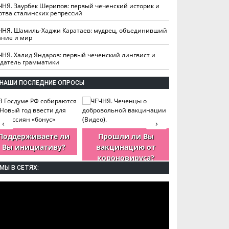
ЧНЯ. Заурбек Шерипов: первый чеченский историк и
ртва сталинских репрессий
ЧНЯ. Шамиль-Хаджи Каратаев: мудрец, объединивший
ание и мир
ЧНЯ. Халид Яндаров: первый чеченский лингвист и
здатель грамматики
НАШИ ПОСЛЕДНИЕ ОПРОСЫ
‹
›
Поддерживаете ли
Прошли ли Вы
Как Вы оцен
Вы инициативу?
вакцинацию от
деятельность
короновируса?
ЧР?
МЫ В СЕТЯХ: