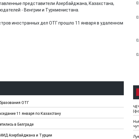
0
тавленные представители Азербайджана, Казахстана,
юдателей - Венгрии и Туркменистана.
0
тров иностранных дел ОТГ прошло 11 января в удаленном
0
0
бразования ОТГ
ЧЕ
(ф
аседание 11 января по Казахстану
Но
тились в Белграде
чу
 МИД Азербайджана и Турции
Лу