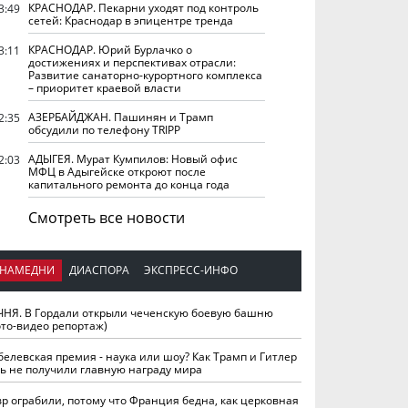
КРАСНОДАР. Пекарни уходят под контроль
3:49
сетей: Краснодар в эпицентре тренда
КРАСНОДАР. Юрий Бурлачко о
3:11
достижениях и перспективах отрасли:
Развитие санаторно-курортного комплекса
– приоритет краевой власти
АЗЕРБАЙДЖАН. Пашинян и Трамп
2:35
обсудили по телефону TRIPP
АДЫГЕЯ. Мурат Кумпилов: Новый офис
2:03
МФЦ в Адыгейске откроют после
капитального ремонта до конца года
Смотреть все новости
НАМЕДНИ
ДИАСПОРА
ЭКСПРЕСС-ИНФО
ЧНЯ. В Гордали открыли чеченскую боевую башню
ото-видео репортаж)
белевская премия - наука или шоу? Как Трамп и Гитлер
ть не получили главную награду мира
вр ограбили, потому что Франция бедна, как церковная