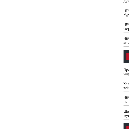
ду
ЧЕ
Кур
ЧЕ
же
ЧЕ
зн
Пр
жу
Ха
те
ЧЕ
че
Ша
му