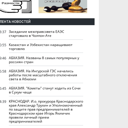
ЛЕНТА НОВОСТЕЙ
Заседание межправсовета ЕАЭС
3:37
стартовало в Чолпон-Ате
Казахстан и Узбекистан наращивают
0:55
торговлю
АБХАЗИЯ. Названы 8 самых популярных у
9:46
россиян стран
АБХАЗИЯ. На Ингурской ГЭС начались
6:58
работы после масштабного отключения
света в Абхазии
АБХАЗИЯ. "Кометы" станут ходить из Сочи
6:45
в Сухум чаще
КРАСНОДАР. И.о. прокурора Краснодарского
4:39
края Александр Трухин и Уполномоченный
по защите прав предпринимателей в
Краснодарском крае Игорь Якимчик
провели личный прием
предпринимателей