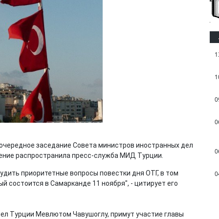
1
1
0
0
еочередное заседание Совета министров иностранных дел
0
щение распространила пресс-служба МИД Турции.
удить приоритетные вопросы повестки дня ОТГ, в том
0
й состоится в Самарканде 11 ноября", - цитирует его
дел Турции Мевлютом Чавушоглу, примут участие главы