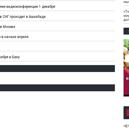
мы
жиме видеоконференции 1 декабря
«Т
ми
в СНГ проходит в Ашхабаде
до
 в Москве
 в начале апреля
абря в Баку
гузов.
ЧЕЧНЯ. Обарг Варин
ЧЕЧНЯ. Хьаьжин
ан"
илли
мурд - обарг Вара
в
к)
ЧЕ