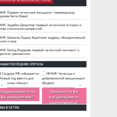
ПИОНЕРЫ ЧЕЧЕНСКОЙ ИСТОРИИ
ЧНЯ. Первая чеченская женщина - переводчица
умова Бата (Хава)
ЧНЯ. Заурбек Шерипов: первый чеченский историк и
ртва сталинских репрессий
ЧНЯ. Шамиль-Хаджи Каратаев: мудрец, объединивший
ание и мир
ЧНЯ. Халид Яндаров: первый чеченский лингвист и
здатель грамматики
НАШИ ПОСЛЕДНИЕ ОПРОСЫ
‹
›
Поддерживаете ли
Прошли ли Вы
Как Вы оцен
Вы инициативу?
вакцинацию от
деятельность
короновируса?
ЧР?
МЫ В СЕТЯХ: