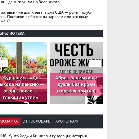
шь - деньги ушли на Зеленского
омагавки» не для Киева, а для США — роль "голубя
ра". Поставки с обратным адресом или кто кому
лжен?
БИБЛИОТЕКА
‹
›
Журналист: «До
Абрек Зелимхан и
Абрек Зели
ыхода на пенсию —
дуэль без крови
петух, ко
огонь, после —
(горская притча)
принёс де
тлеющие угли»
МОЗАИКА
ЭТНОСЛОВАРЬ
ХРОНОГРАФ
ЧНЯ. Кунта-Хаджи Кишиев и гуноевцы: история