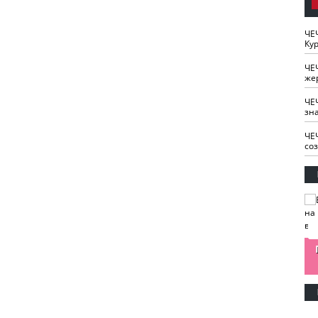
ЧЕ
Кур
ЧЕ
же
ЧЕ
зн
ЧЕ
со
изайн
Одобряете ли вы
Нужна ли "хартия
Ахмат"
антитабачный
ответственного
законопроект?
блогера"?