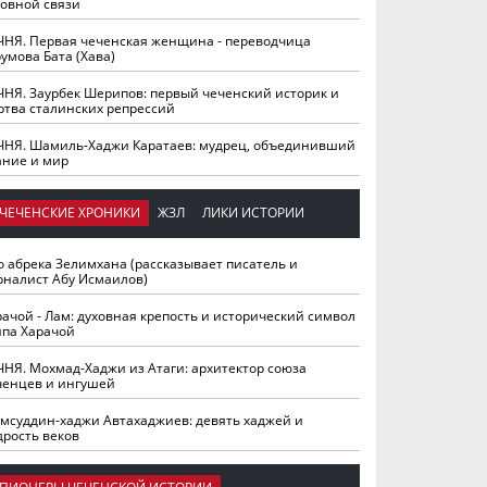
ховной связи
ЧНЯ. Первая чеченская женщина - переводчица
умова Бата (Хава)
ЧНЯ. Заурбек Шерипов: первый чеченский историк и
ртва сталинских репрессий
ЧНЯ. Шамиль-Хаджи Каратаев: мудрец, объединивший
ание и мир
ЧЕЧЕНСКИЕ ХРОНИКИ
ЖЗЛ
ЛИКИ ИСТОРИИ
о абрека Зелимхана (рассказывает писатель и
рналист Абу Исмаилов)
рачой - Лам: духовная крепость и исторический символ
йпа Харачой
ЧНЯ. Мохмад-Хаджи из Атаги: архитектор союза
ченцев и ингушей
мсуддин-хаджи Автахаджиев: девять хаджей и
дрость веков