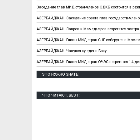
Заседание глав МИД стран-членов ОДКБ состоится в ре
АЗЕРБАЙДЖАН. Заседание совета глав государств-члено
АЗЕРБАЙДЖАН. Лавров и Мамедъяров встретятся завтра
АЗЕРБАЙДЖАН. Главы МИД стран СНГ соберутся в Москве
АЗЕРБАЙДЖАН. Чавушоглу едет в Баку
АЗЕРБАЙДЖАН. Главы МИД стран ОЧЭС встретятся 14 дек
ЭТО НУЖНО ЗНАТЬ:
Х. Гапураев. Капкан
ЧЕЧНЯ. А. Ту
для Зелимхана (Отр.
"Зелимх
из романа «1овда»)
(Отрыво
ЧТО ЧИТАЮТ. BEST: