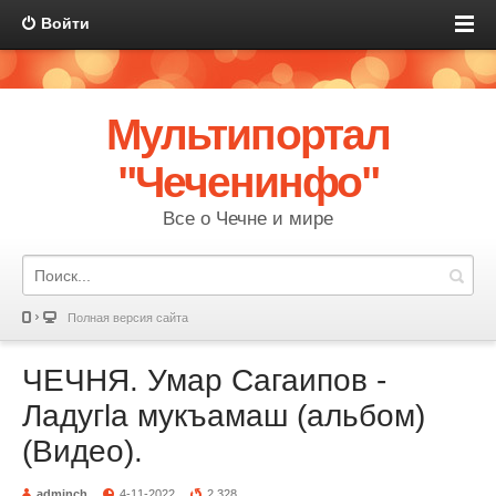
Войти
Мультипортал
"Чеченинфо"
Все о Чечне и мире
Полная версия сайта
ЧЕЧНЯ. Умар Сагаипов -
Ладугlа мукъамаш (альбом)
(Видео).
adminch
4-11-2022
2 328