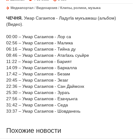
Медиапортал
/
Видеоархив
/
Клипы, ролики, музыка
ЧЕЧНЯ.
Умар Сагаипов - Ладугlа мукъамаш (альбом)
(Видео).
00:00 ‒ Умар Сагаипов - Лор са
02:56 ‒ Умар Сагаипов - Малика
06:16 ‒ Умар Сагаипов - Тийна ду
08:46 ‒ Умар Сагаипов - Атагlахь суьйре
11:22 ‒ Умар Сагаипов - Барият
14:09 ‒ Умар Сагаипов - Баркалла
17:42 ‒ Умар Сагаипов - Безам
20:45 ‒ Умар Сагаипов - Зезаг
22:36 ‒ Умар Сагаипов - Сан Даймохк
25:30 ‒ Умар Сагаипов - Зураъ
27:56 ‒ Умар Сагаипов - Езачуьнга
31:42 ‒ Умар Сагаипов - Седа
33:37 ‒ Умар Сагаипов - Шовданехь
Похожие новости