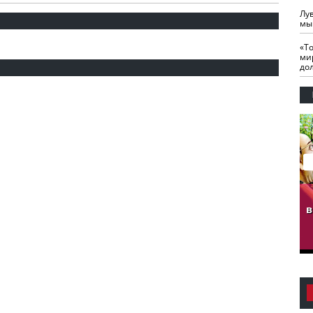
Лу
мы
«Т
ми
до
гузов.
ЧЕЧНЯ. Обарг Варин
ЧЕЧНЯ. Хьаьжин
ан"
илли
мурд - обарг Вара
в
к)