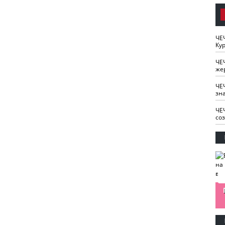
ЧЕ
Кур
ЧЕ
же
ЧЕ
зн
ЧЕ
со
изайн
Одобряете ли вы
Нужна ли "хартия
Ахмат"
антитабачный
ответственного
законопроект?
блогера"?