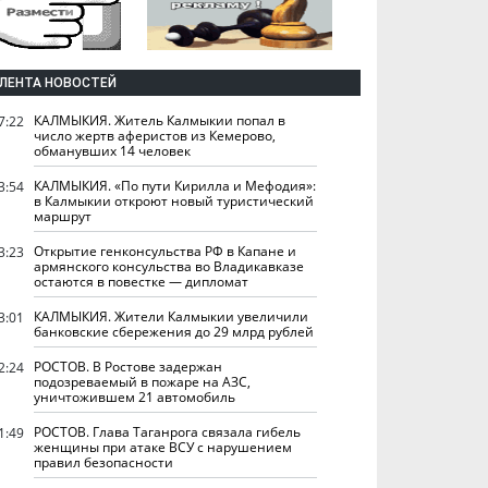
ЛЕНТА НОВОСТЕЙ
КАЛМЫКИЯ. Житель Калмыкии попал в
7:22
число жертв аферистов из Кемерово,
обманувших 14 человек
КАЛМЫКИЯ. «По пути Кирилла и Мефодия»:
3:54
в Калмыкии откроют новый туристический
маршрут
Открытие генконсульства РФ в Капане и
3:23
армянского консульства во Владикавказе
остаются в повестке — дипломат
КАЛМЫКИЯ. Жители Калмыкии увеличили
3:01
банковские сбережения до 29 млрд рублей
РОСТОВ. В Ростове задержан
2:24
подозреваемый в пожаре на АЗС,
уничтожившем 21 автомобиль
РОСТОВ. Глава Таганрога связала гибель
1:49
женщины при атаке ВСУ с нарушением
правил безопасности