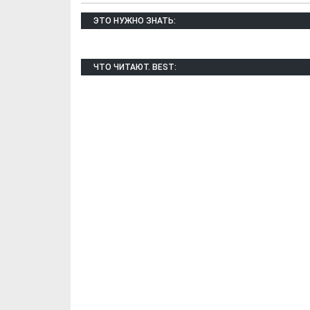
ЭТО НУЖНО ЗНАТЬ:
ЧТО ЧИТАЮТ. BEST:
Х. Гапураев. Капкан
ЧЕЧНЯ. А. Ту
для Зелимхана (Отр.
"Зелимх
из романа «1овда»)
(Отрыво