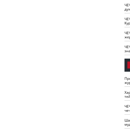
ЧЕ
ду
ЧЕ
Кур
ЧЕ
же
ЧЕ
зн
Пр
жу
Ха
те
ЧЕ
че
Ша
му