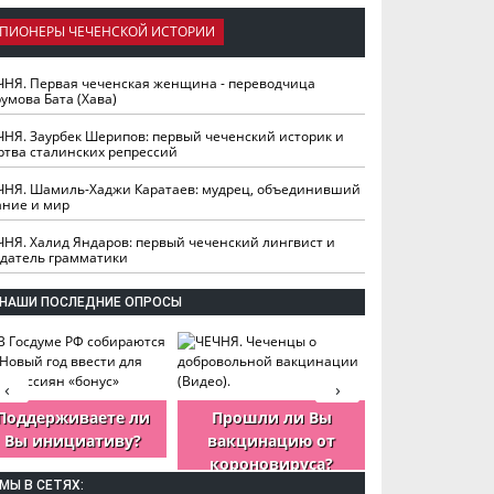
ПИОНЕРЫ ЧЕЧЕНСКОЙ ИСТОРИИ
ЧНЯ. Первая чеченская женщина - переводчица
умова Бата (Хава)
ЧНЯ. Заурбек Шерипов: первый чеченский историк и
ртва сталинских репрессий
ЧНЯ. Шамиль-Хаджи Каратаев: мудрец, объединивший
ание и мир
ЧНЯ. Халид Яндаров: первый чеченский лингвист и
здатель грамматики
НАШИ ПОСЛЕДНИЕ ОПРОСЫ
‹
›
Поддерживаете ли
Прошли ли Вы
Как Вы оцен
Вы инициативу?
вакцинацию от
деятельность
короновируса?
ЧР?
МЫ В СЕТЯХ: