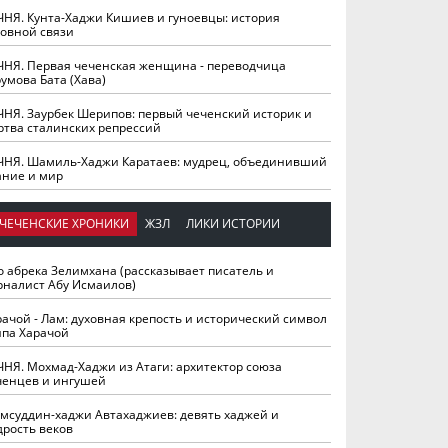
ЧНЯ. Кунта-Хаджи Кишиев и гуноевцы: история
ховной связи
ЧНЯ. Первая чеченская женщина - переводчица
умова Бата (Хава)
ЧНЯ. Заурбек Шерипов: первый чеченский историк и
ртва сталинских репрессий
ЧНЯ. Шамиль-Хаджи Каратаев: мудрец, объединивший
ание и мир
ЧЕЧЕНСКИЕ ХРОНИКИ
ЖЗЛ
ЛИКИ ИСТОРИИ
о абрека Зелимхана (рассказывает писатель и
рналист Абу Исмаилов)
рачой - Лам: духовная крепость и исторический символ
йпа Харачой
ЧНЯ. Мохмад-Хаджи из Атаги: архитектор союза
ченцев и ингушей
мсуддин-хаджи Автахаджиев: девять хаджей и
дрость веков