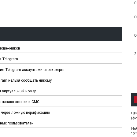
0
0
0
-мошенников
2
в Telegram
ия Telegram-аккаунтами своих жертв
egram нельзя сообщать никому
й виртуальный номер
ватывают звонки и СМС
m через ложную верификацию
ЧЕ
(ф
нных пользователей
Но
чу