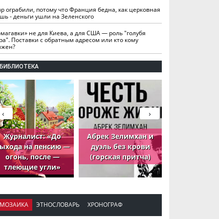
вр ограбили, потому что Франция бедна, как церковная
шь - деньги ушли на Зеленского
омагавки» не для Киева, а для США — роль "голубя
ра". Поставки с обратным адресом или кто кому
лжен?
БИБЛИОТЕКА
‹
›
Журналист: «До
Абрек Зелимхан и
Абрек Зели
ыхода на пенсию —
дуэль без крови
петух, ко
огонь, после —
(горская притча)
принёс де
тлеющие угли»
МОЗАИКА
ЭТНОСЛОВАРЬ
ХРОНОГРАФ