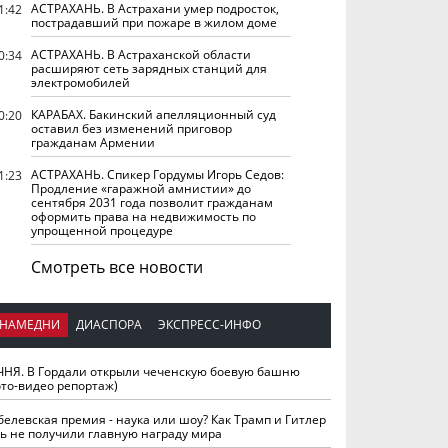
АСТРАХАНЬ. В Астрахани умер подросток,
1:42
пострадавший при пожаре в жилом доме
АСТРАХАНЬ. В Астраханской области
0:34
расширяют сеть зарядных станций для
электромобилей
КАРАБАХ. Бакинский апелляционный суд
0:20
оставил без изменений приговор
гражданам Армении
АСТРАХАНЬ. Спикер Гордумы Игорь Седов:
1:23
Продление «гаражной амнистии» до
сентября 2031 года позволит гражданам
оформить права на недвижимость по
упрощенной процедуре
Смотреть все новости
НАМЕДНИ
ДИАСПОРА
ЭКСПРЕСС-ИНФО
ЧНЯ. В Гордали открыли чеченскую боевую башню
ото-видео репортаж)
белевская премия - наука или шоу? Как Трамп и Гитлер
ть не получили главную награду мира