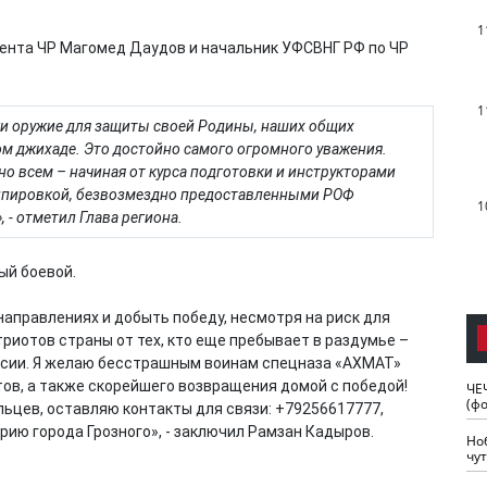
1
нта ЧР Магомед Даудов и начальник УФСВНГ РФ по ЧР
1
уки оружие для защиты своей Родины, наших общих
ом джихаде. Это достойно самого огромного уважения.
о всем – начиная от курса подготовки и инструкторами
кипировкой, безвозмездно предоставленными РОФ
1
 - отметил Глава региона.
ый боевой.
аправлениях и добыть победу, несмотря на риск для
триотов страны от тех, кто еще пребывает в раздумье –
оссии. Я желаю бесстрашным воинам спецназа «АХМАТ»
тов, а также скорейшего возвращения домой с победой!
ЧЕ
(ф
льцев, оставляю контакты для связи: +79256617777,
ию города Грозного», - заключил Рамзан Кадыров.
Но
чу