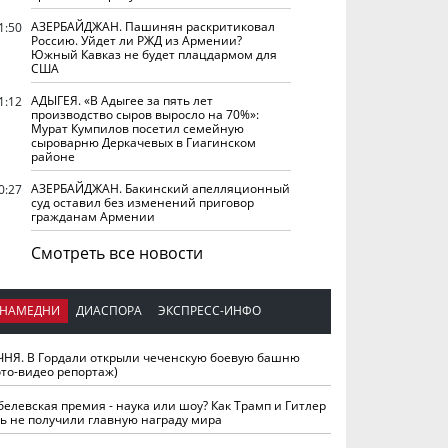
АЗЕРБАЙДЖАН. Пашинян раскритиковал
1:50
Россию. Уйдет ли РЖД из Армении?
Южный Кавказ не будет плацдармом для
США
АДЫГЕЯ. «В Адыгее за пять лет
1:12
производство сыров выросло на 70%»:
Мурат Кумпилов посетил семейную
сыроварню Деркачевых в Гиагинском
районе
АЗЕРБАЙДЖАН. Бакинский апелляционный
0:27
суд оставил без изменений приговор
гражданам Армении
Смотреть все новости
НАМЕДНИ
ДИАСПОРА
ЭКСПРЕСС-ИНФО
ЧНЯ. В Гордали открыли чеченскую боевую башню
ото-видео репортаж)
белевская премия - наука или шоу? Как Трамп и Гитлер
ть не получили главную награду мира