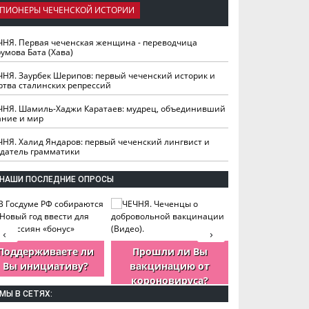
ПИОНЕРЫ ЧЕЧЕНСКОЙ ИСТОРИИ
ЧНЯ. Первая чеченская женщина - переводчица
умова Бата (Хава)
ЧНЯ. Заурбек Шерипов: первый чеченский историк и
ртва сталинских репрессий
ЧНЯ. Шамиль-Хаджи Каратаев: мудрец, объединивший
ание и мир
ЧНЯ. Халид Яндаров: первый чеченский лингвист и
здатель грамматики
НАШИ ПОСЛЕДНИЕ ОПРОСЫ
‹
›
Поддерживаете ли
Прошли ли Вы
Как Вы оцен
Вы инициативу?
вакцинацию от
деятельность
короновируса?
ЧР?
МЫ В СЕТЯХ: