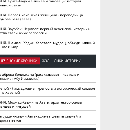
ЧНЯ. Кунта-Хаджи Кишиев и гуноевцы: история
ховной связи
ЧНЯ. Первая чеченская женщина - переводчица
умова Бата (Хава)
ЧНЯ. Заурбек Шерипов: первый чеченский историк и
ртва сталинских репрессий
ЧНЯ. Шамиль-Хаджи Каратаев: мудрец, объединивший
ание и мир
ЧЕЧЕНСКИЕ ХРОНИКИ
ЖЗЛ
ЛИКИ ИСТОРИИ
о абрека Зелимхана (рассказывает писатель и
рналист Абу Исмаилов)
рачой - Лам: духовная крепость и исторический символ
йпа Харачой
ЧНЯ. Мохмад-Хаджи из Атаги: архитектор союза
ченцев и ингушей
мсуддин-хаджи Автахаджиев: девять хаджей и
дрость веков