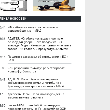
ЛЕНТА НОВОСТЕЙ
РФ и Абхазия могут открыть новое
5:44
авиасообщение – МИД
АДЫГЕЯ. «Стабильность дает крепкую
5:35
основу для уверенного продвижения
вперед»: Мурат Кумпилов принял участие в
заседании коллегии прокуратуры Адыгеи
Пашинян рассказал об отношении к ЕС и
5:16
ЕАЭС
CAS разрешил "Ахмату" регистрировать
5:05
новых футболистов
АДЫГЕЯ. Мурат Кумпилов выразил
4:41
соболезнования семьям погибших в
Краснодарском крае после атаки БПЛА
Крепость Нарын-кала можно увидеть с
4:13
высоты птичьего полета
Главы МИД стран БРИКС планируют
3:30
провести встречу на Генассамблее ООН