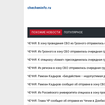
checheninfo.ru
ПОХОЖИЕ НОВОСТИ
ПОПУЛЯРНОЕ
ЧЕЧНЯ. В зону проведения СВО из Грозного отправилась
ЧЕЧНЯ. Из Грозного в зону СВО отправилась очередная 
ЧЕЧНЯ. К спецназу «Ахмат» присоединилась очередная г
Х. Гапураев. Капкан
ЧЕЧНЯ. А. Ту
для Зелимхана (Отр.
"Зелимх
ЧЕЧНЯ. Из региона в зону СВО отправилась очередная г
из романа «1овда»)
(Отрыво
ЧЕЧНЯ. Рамзан Кадыров: «Бездействие – недопустимая р
ЧЕЧНЯ. Рамзан Кадыров сообщил об отправке в зону СВ
ЧЕЧНЯ. Из Российского университета спецназа в зону п
ЧЕЧНЯ. Глава ЧР сообщил об отправке из Чечни в Донба