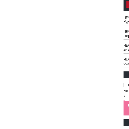
ЧЕ
Кур
ЧЕ
же
ЧЕ
зн
ЧЕ
со
изайн
Одобряете ли вы
Нужна ли "хартия
Ахмат"
антитабачный
ответственного
законопроект?
блогера"?