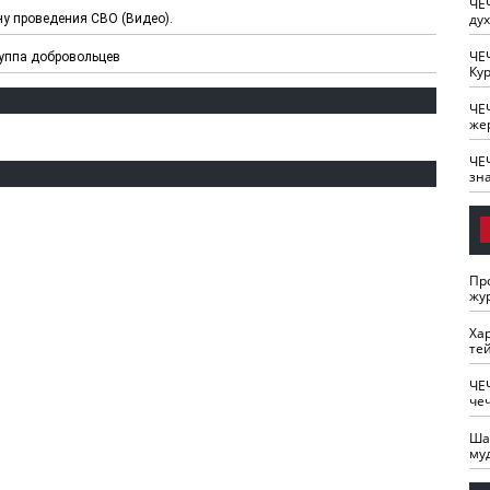
ЧЕ
ду
ну проведения СВО (Видео).
ЧЕ
руппа добровольцев
Кур
ЧЕ
же
ЧЕ
зн
Пр
жу
Ха
те
ЧЕ
че
Ша
му