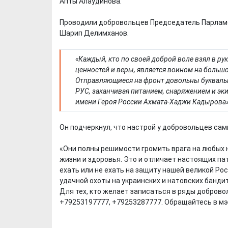
Апты Алаудинова.
Проводили добровольцев Председатель Парламе
Шарип Делимханов.
«Каждый, кто по своей доброй воле взял в р
ценностей и веры, является воином на больш
Отправляющиеся на фронт довольны буквальн
РУС, заканчивая питанием, снаряжением и э
имени Героя России Ахмата-Хаджи Кадырова»,
Он подчеркнул, что настрой у добровольцев сам
«Они полны решимости громить врага на любых н
жизни и здоровья. Это и отличает настоящих па
ехать или не ехать на защиту нашей великой Р
удачной охоты на украинских и натовских банди
Для тех, кто желает записаться в ряды доброво
+79253197777, +79253287777. Обращайтесь в мэр