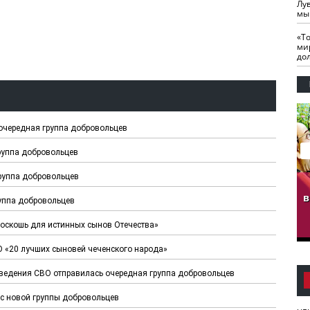
Лу
мы
«Т
ми
до
 очередная группа добровольцев
группа добровольцев
руппа добровольцев
гузов.
ЧЕЧНЯ. Обарг Варин
ЧЕЧНЯ. Хьаьжин
ан"
илли
мурд - обарг Вара
в
руппа добровольцев
к)
оскошь для истинных сынов Отечества»
О «20 лучших сыновей чеченского народа»
роведения СВО отправилась очередная группа добровольцев
сс новой группы добровольцев