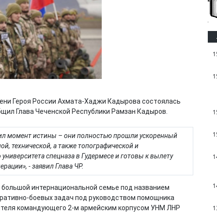
1
1
ени Героя России Ахмата-Хаджи Кадырова состоялась
общил Глава Чеченской Республики Рамзан Кадыров.
1
1
пил момент истины – они полностью прошли ускоренный
ной, технической, а также топографической и
 университета спецназа в Гудермесе и готовы к вылету
1
рации», - заявил Глава ЧР.
1
 к большой интернациональной семье под названием
еративно-боевых задач под руководством помощника
1
тителя командующего 2-м армейским корпусом УНМ ЛНР