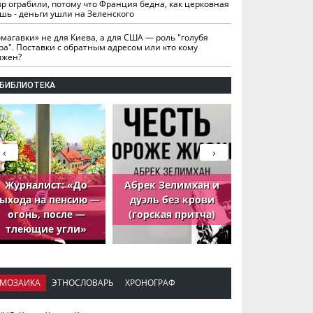
вр ограбили, потому что Франция бедна, как церковная
шь - деньги ушли на Зеленского
омагавки» не для Киева, а для США — роль "голубя
ра". Поставки с обратным адресом или кто кому
лжен?
БИБЛИОТЕКА
‹
›
Журналист: «До
Абрек Зелимхан и
Абрек Зели
ыхода на пенсию —
дуэль без крови
петух, ко
огонь, после —
(горская притча)
принёс де
тлеющие угли»
МОЗАИКА
ЭТНОСЛОВАРЬ
ХРОНОГРАФ