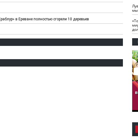
Лу
мы
Ераблур» в Ереване полностью сгорели 10 деревьев
«Т
ми
до
гузов.
ЧЕЧНЯ. Обарг Варин
ЧЕЧНЯ. Хьаьжин
ан"
илли
мурд - обарг Вара
в
к)