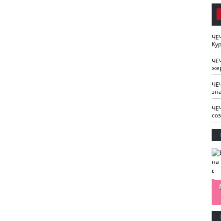
ЧЕ
Кур
ЧЕ
же
ЧЕ
зн
ЧЕ
со
изайн
Одобряете ли вы
Нужна ли "хартия
Ахмат"
антитабачный
ответственного
законопроект?
блогера"?