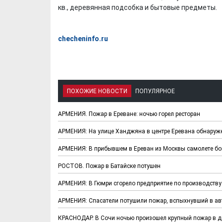
кв., деревянная подсобка и бытовые предметы.
checheninfo.ru
ПОХОЖИЕ НОВОСТИ
ПОПУЛЯРНОЕ
АРМЕНИЯ. Пожар в Ереване: ночью горел ресторан
АРМЕНИЯ: На улице Ханджяна в центре Еревана обнаруж
АРМЕНИЯ: В прибывшем в Ереван из Москвы самолете б
РОСТОВ. Пожар в Батайске потушен
АРМЕНИЯ: В Гюмри сгорело предприятие по производств
АРМЕНИЯ: Спасатели потушили пожар, вспыхнувший в ав
КРАСНОДАР. В Сочи ночью произошел крупный пожар в д