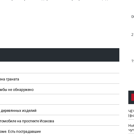
0
2
1
ена граната
омбы не обнаружено
ЧЕ
у деревянных изделий
(ф
томобиле на проспекте Исакова
Но
чу
оме. Есть пострадавшие