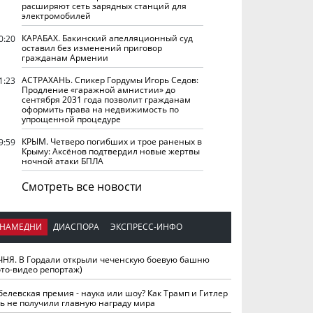
расширяют сеть зарядных станций для
электромобилей
КАРАБАХ. Бакинский апелляционный суд
0:20
оставил без изменений приговор
гражданам Армении
АСТРАХАНЬ. Спикер Гордумы Игорь Седов:
1:23
Продление «гаражной амнистии» до
сентября 2031 года позволит гражданам
оформить права на недвижимость по
упрощенной процедуре
КРЫМ. Четверо погибших и трое раненых в
9:59
Крыму: Аксёнов подтвердил новые жертвы
ночной атаки БПЛА
Смотреть все новости
НАМЕДНИ
ДИАСПОРА
ЭКСПРЕСС-ИНФО
ЧНЯ. В Гордали открыли чеченскую боевую башню
ото-видео репортаж)
белевская премия - наука или шоу? Как Трамп и Гитлер
ть не получили главную награду мира