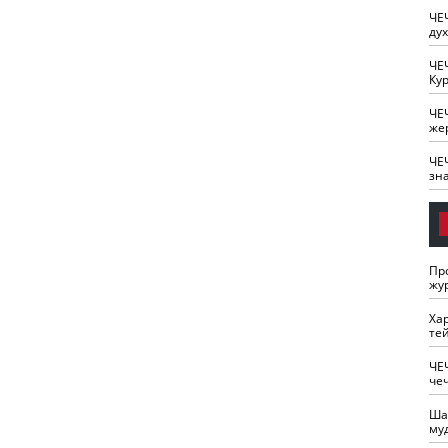
ЧЕ
ду
ЧЕ
Кур
ЧЕ
же
ЧЕ
зн
Пр
жу
Ха
те
ЧЕ
че
Ша
му