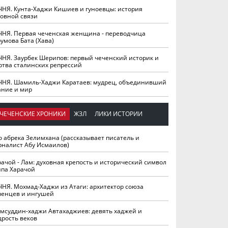
ЧНЯ. Кунта-Хаджи Кишиев и гуноевцы: история
ховной связи
ЧНЯ. Первая чеченская женщина - переводчица
умова Бата (Хава)
ЧНЯ. Заурбек Шерипов: первый чеченский историк и
ртва сталинских репрессий
ЧНЯ. Шамиль-Хаджи Каратаев: мудрец, объединивший
ание и мир
ЧЕЧЕНСКИЕ ХРОНИКИ
ЖЗЛ
ЛИКИ ИСТОРИИ
о абрека Зелимхана (рассказывает писатель и
рналист Абу Исмаилов)
рачой - Лам: духовная крепость и исторический символ
йпа Харачой
ЧНЯ. Мохмад-Хаджи из Атаги: архитектор союза
ченцев и ингушей
мсуддин-хаджи Автахаджиев: девять хаджей и
дрость веков