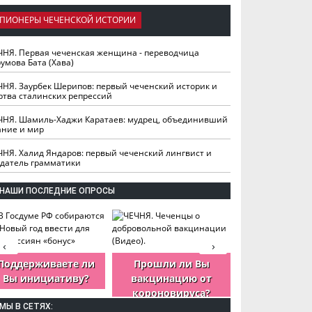
ПИОНЕРЫ ЧЕЧЕНСКОЙ ИСТОРИИ
ЧНЯ. Первая чеченская женщина - переводчица
умова Бата (Хава)
ЧНЯ. Заурбек Шерипов: первый чеченский историк и
ртва сталинских репрессий
ЧНЯ. Шамиль-Хаджи Каратаев: мудрец, объединивший
ание и мир
ЧНЯ. Халид Яндаров: первый чеченский лингвист и
здатель грамматики
НАШИ ПОСЛЕДНИЕ ОПРОСЫ
‹
›
Поддерживаете ли
Прошли ли Вы
Как Вы оцен
Вы инициативу?
вакцинацию от
деятельность
короновируса?
ЧР?
МЫ В СЕТЯХ: