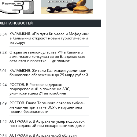
ЛЕНТА НОВОСТЕЙ
КАЛМЫКИЯ. «По пути Кирилла и Мефодия»:
3:54
в Калмыкии откроют новый туристический
маршрут
Открытие генконсульства РФ в Капане и
3:23
армянского консульства во Владикавказе
остаются в повестке — дипломат
КАЛМЫКИЯ. Жители Калмыкии увеличили
3:01
банковские сбережения до 29 млрд рублей
РОСТОВ. В Ростове задержан
2:24
подозреваемый в пожаре на АЗС,
уничтожившем 21 автомобиль
РОСТОВ. Глава Таганрога связала гибель
1:49
женщины при атаке ВСУ с нарушением
правил безопасности
АСТРАХАНЬ. В Астрахани умер подросток,
1:42
пострадавший при пожаре в жилом доме
АСТРАХАНЬ. В Астраханской области
0:34