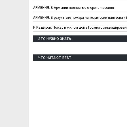
АРМЕНИЯ: В Армении полностью сгорела часовня
АРМЕНИЯ: В результате пожара на территории пантеона «
Р. Кадыров: Пожар в жилом доме Грозного ликвидирован
ЭТО НУЖНО ЗНАТЬ:
ЧТО ЧИТАЮТ. BEST:
Х. Гапураев. Капкан
ЧЕЧНЯ. А. Ту
для Зелимхана (Отр.
"Зелимх
из романа «1овда»)
(Отрыво