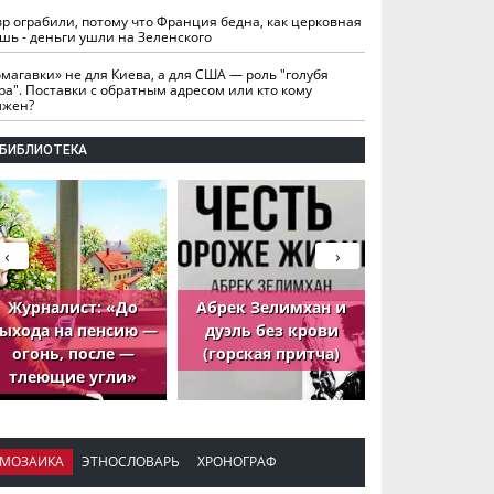
вр ограбили, потому что Франция бедна, как церковная
шь - деньги ушли на Зеленского
омагавки» не для Киева, а для США — роль "голубя
ра". Поставки с обратным адресом или кто кому
лжен?
БИБЛИОТЕКА
‹
›
Журналист: «До
Абрек Зелимхан и
Абрек Зели
ыхода на пенсию —
дуэль без крови
петух, ко
огонь, после —
(горская притча)
принёс де
тлеющие угли»
МОЗАИКА
ЭТНОСЛОВАРЬ
ХРОНОГРАФ