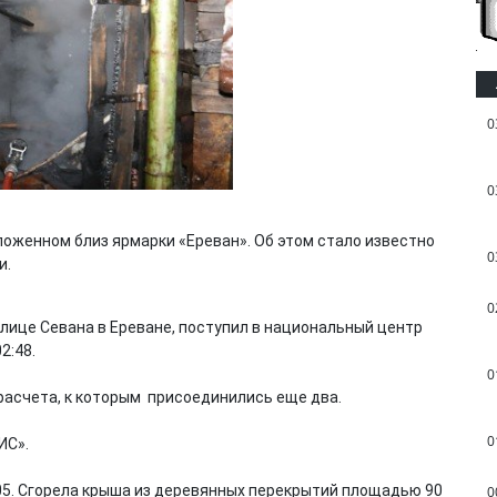
0
0
ложенном близ ярмарки «Ереван». Об этом стало известно
0
и.
0
улице Севана в Ереване, поступил в национальный центр
2:48.
0
асчета, к которым присоединились еще два.
0
ИС».
։05. Сгорела крыша из деревянных перекрытий площадью 90
0