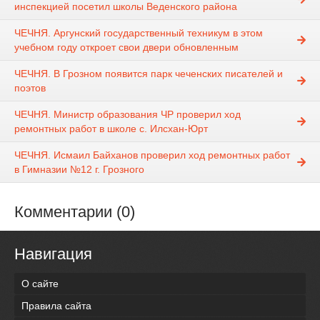
инспекцией посетил школы Веденского района
ЧЕЧНЯ. Аргунский государственный техникум в этом
учебном году откроет свои двери обновленным
ЧЕЧНЯ. В Грозном появится парк чеченских писателей и
поэтов
ЧЕЧНЯ. Министр образования ЧР проверил ход
ремонтных работ в школе с. Илсхан-Юрт
ЧЕЧНЯ. Исмаил Байханов проверил ход ремонтных работ
в Гимназии №12 г. Грозного
Комментарии (0)
Навигация
О сайте
Правила сайта