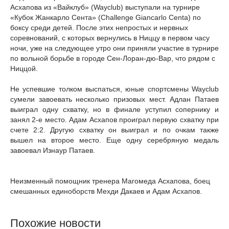
Асхапова из «Вайклуб» (Wayclub) выступали на турнире
«Кубок Жанкарло Сента» (Challenge Giancarlo Centa) по
боксу среди детей. После этих непростых и нервных
соревнований, с которых вернулись в Ниццу в первом часу
ночи, уже на следующее утро они приняли участие в турнире
по вольной борьбе в городе Сен-Лоран-дю-Вар, что рядом с
Ниццой.
Не успевшие толком выспаться, юные спортсмены Wayclub
сумели завоевать несколько призовых мест. Адлан Патаев
выиграл одну схватку, но в финале уступил сопернику и
занял 2-е место. Адам Асхапов проиграл первую схватку при
счете 2:2. Другую схватку он выиграл и по очкам также
вышел на второе место. Еще одну серебряную медаль
завоевал Изнаур Патаев.
Неизменный помощник тренера Магомеда Асхапова, боец
смешанных единоборств Мехди Дакаев и Адам Асхапов.
Похожие новости