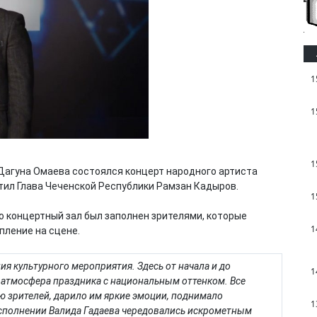
1
1
1
Дагуна Омаева состоялся концерт народного артиста
тил Глава Чеченской Республики Рамзан Кадыров.
1
о концертный зал был заполнен зрителями, которые
1
ление на сцене.
ия культурного мероприятия. Здесь от начала и до
1
 атмосфера праздника с национальным оттенком. Все
 зрителей, дарило им яркие эмоции, поднимало
1
сполнении Валида Гадаева чередовались искрометным