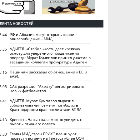
ЛЕНТА НОВОСТЕЙ
РФ и Абхазия могут открыть новое
5:44
авиасообщение – МИД
АДЫГЕЯ. «Стабильность дает крепкую
5:35
основу для уверенного продвижения
вперед»: Мурат Кумпилов принял участие в
заседании коллегии прокуратуры Адыгеи
Пашинян рассказал об отношении к ЕС и
5:16
ЕАЭС
CAS разрешил "Ахмату" регистрировать
5:05
новых футболистов
АДЫГЕЯ. Мурат Кумпилов выразил
4:41
соболезнования семьям погибших в
Краснодарском крае после атаки БПЛА
Крепость Нарын-кала можно увидеть с
4:13
высоты птичьего полета
Главы МИД стран БРИКС планируют
3:30
провести встречу на Генассамблее ООН