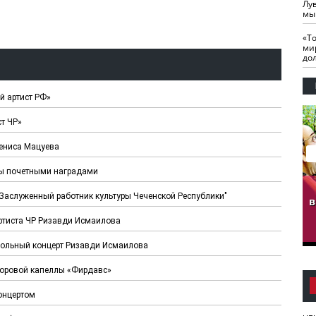
Лу
мы
«Т
ми
до
й артист РФ»
т ЧР»
Дениса Мацуева
ны почетными наградами
гузов.
ЧЕЧНЯ. Обарг Варин
ЧЕЧНЯ. Хьаьжин
Заслуженный работник культуры Чеченской Республики" ⠀
ан"
илли
мурд - обарг Вара
в
к)
ртиста ЧР Ризавди Исмаилова
 сольный концерт Ризавди Исмаилова
 хоровой капеллы «Фирдавс»
онцертом