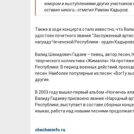
юмором и выступлениями других участников
оставил никого,- отметил Рамзан Кадыров.
Также в ходе концерта стало известно, что Вал
удостоен почетного звания "Заслуженный артис
награду Чеченской Республики - орден Кадырова
Валид Шахидович Гадаев – певец, автор песен, 
творческого коллектива «Жималла». На протяже
Республике. В период военных действий, проход
песен. Наиболее популярные из песен: «Вог1у хь
другие.
В 2003 году вышел первый альбом «Нохчичоь яла ц
Валиду Гадаеву присвоено звание «Народный арт
Республике, выступает в составе сборных конце
языках, работа над новыми песнями продолжает
checheninfo.ru