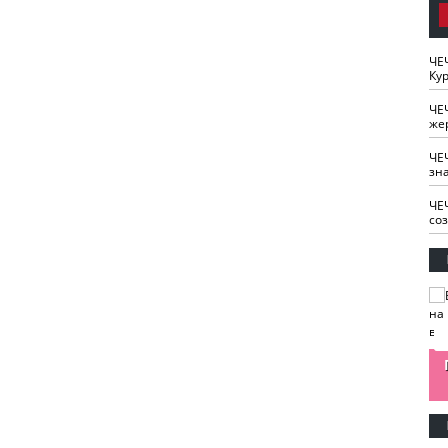
ЧЕ
Кур
ЧЕ
же
ЧЕ
зн
ЧЕ
со
изайн
Одобряете ли вы
Нужна ли "хартия
Ахмат"
антитабачный
ответственного
законопроект?
блогера"?