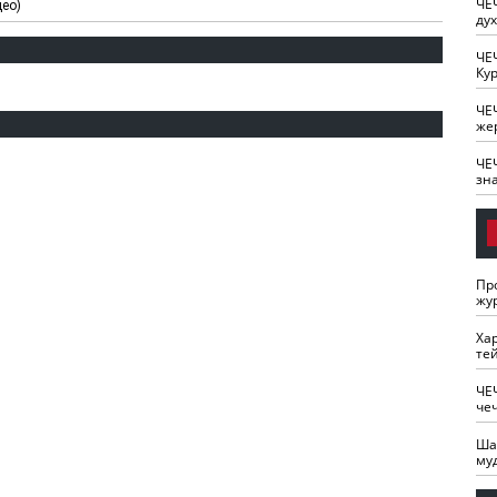
ЧЕ
део)
ду
ЧЕ
Кур
ЧЕ
же
ЧЕ
зн
Пр
жу
Ха
те
ЧЕ
че
Ша
му