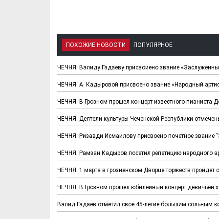
ПОХОЖИЕ НОВОСТИ
ПОПУЛЯРНОЕ
ЧЕЧНЯ. Валиду Гадаеву присвоиено звание «Заслуженны
ЧЕЧНЯ. А. Кадыровой присвоено звание «Народный артис
ЧЕЧНЯ. В Грозном прошел концерт известного пианиста 
ЧЕЧНЯ. Деятели культуры Чеченской Республики отмече
Х. Гапураев. Капкан
ЧЕЧНЯ. А. Ту
ЧЕЧНЯ. Ризавди Исмаилову присвоено почетное звание "
для Зелимхана (Отр.
"Зелимх
из романа «1овда»)
(Отрыво
ЧЕЧНЯ. Рамзан Кадыров посетил репетицию народного а
ЧЕЧНЯ. 1 марта в грозненском Дворце торжеств пройдет
ЧЕЧНЯ. В Грозном прошел юбилейный концерт девичьей
Валид Гадаев отметил свое 45-летие большим сольным к