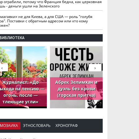
вр ограбили, потому что Франция бедна, как церковная
шь - деньги ушли на Зеленского
омагавки» не для Киева, а для США — роль "голубя
ра". Поставки с обратным адресом или кто кому
лжен?
БИБЛИОТЕКА
‹
›
Журналист: «До
Абрек Зелимхан и
Абрек Зели
ыхода на пенсию —
дуэль без крови
петух, ко
огонь, после —
(горская притча)
принёс де
тлеющие угли»
МОЗАИКА
ЭТНОСЛОВАРЬ
ХРОНОГРАФ