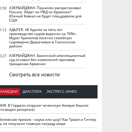
АЗЕРБАЙДЖАН. Пашинян раскритиковал
1:50
Россию. Уйдет ли РЖД из Армении?
Южный Кавказ не будет плацдармом для
США
АДЫГЕЯ. «В Адыгее за пять лет
1:12
производство сыров выросло на 70%»:
Мурат Кумпилов посетил семейную
сыроварню Деркачевых в Гиагинском
районе
АЗЕРБАЙДЖАН. Бакинский апелляционный
0:27
суд оставил без изменений приговор
гражданам Армении
Смотреть все новости
НАМЕДНИ
ДИАСПОРА
ЭКСПРЕСС-ИНФО
ЧНЯ. В Гордали открыли чеченскую боевую башню
ото-видео репортаж)
белевская премия - наука или шоу? Как Трамп и Гитлер
ть не получили главную награду мира