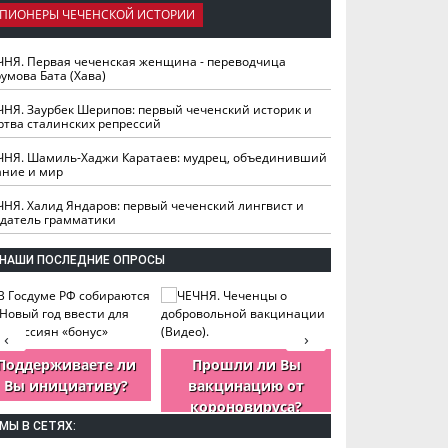
ПИОНЕРЫ ЧЕЧЕНСКОЙ ИСТОРИИ
ЧНЯ. Первая чеченская женщина - переводчица
умова Бата (Хава)
ЧНЯ. Заурбек Шерипов: первый чеченский историк и
ртва сталинских репрессий
ЧНЯ. Шамиль-Хаджи Каратаев: мудрец, объединивший
ание и мир
ЧНЯ. Халид Яндаров: первый чеченский лингвист и
здатель грамматики
НАШИ ПОСЛЕДНИЕ ОПРОСЫ
‹
›
Поддерживаете ли
Прошли ли Вы
Как Вы оцен
Вы инициативу?
вакцинацию от
деятельность
короновируса?
ЧР?
МЫ В СЕТЯХ: