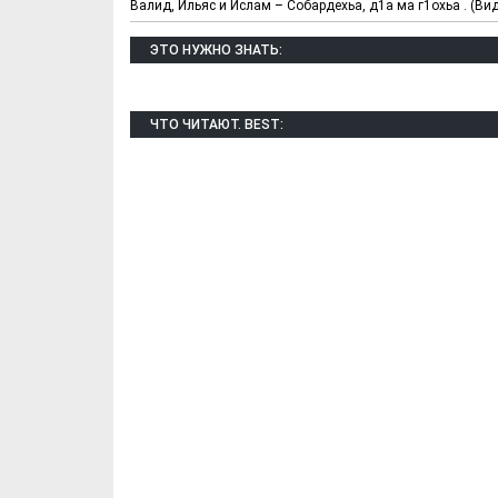
Валид, Ильяс и Ислам – Собардехьа, д1а ма г1охьа . (Ви
ЭТО НУЖНО ЗНАТЬ:
ЧТО ЧИТАЮТ. BEST: