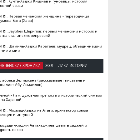
ЧНЯ. Кунта-Хаджи Кишиев и гуноевцы: история
ховной связи
ЧНЯ. Первая чеченская женщина - переводчица
умова Бата (Хава)
ЧНЯ. Заурбек Шерипов: первый чеченский историк и
ртва сталинских репрессий
ЧНЯ. Шамиль-Хаджи Каратаев: мудрец, объединивший
ание и мир
ЧЕЧЕНСКИЕ ХРОНИКИ
ЖЗЛ
ЛИКИ ИСТОРИИ
о абрека Зелимхана (рассказывает писатель и
рналист Абу Исмаилов)
рачой - Лам: духовная крепость и исторический символ
йпа Харачой
ЧНЯ. Мохмад-Хаджи из Атаги: архитектор союза
ченцев и ингушей
мсуддин-хаджи Автахаджиев: девять хаджей и
дрость веков