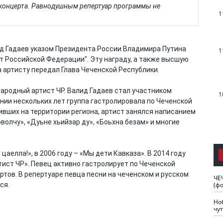
 концерта. Равнодушным репертуар программы не
1
ид Гадаев указом Президента России Владимира Путина
1
т Российской Федерации". Эту награду, а также высшую
 артисту передал Глава Чеченской Республики.
Народный артист ЧР. Валид Гадаев стал участником
1
нии нескольких лет группа гастролировала по Чеченской
ивших на территории региона, артист занялся написанием
оволчу», «Дуьне хьийзар ду», «Боьхна безам» и многие
аелла!», в 2006 году – «Мы дети Кавказа». В 2014 году
ист ЧР». Певец активно гастролирует по Чеченской
ртов. В репертуаре певца песни на чеченском и русском
ЧЕ
(ф
ся.
Но
чу