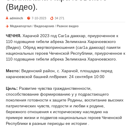
(Видео).
adminch
7-10-2023
34 271
Медиапортал
/
Видеоархив
/
Разное видео
ЧЕЧНЯ.
Харачой 2023 год Саг1а даккхар, приуроченное к
110 годовщине гибели абрека Зелимхана Харачоевского
(Видео). Обряд жертвоприношения (саг1а даккхар) памяти
национальных героев Чеченской Республики, приуроченное к
110 годовщине гибели абрека Зелимхана Харачоевского.
Место:
Веденский район, с. Харачой, площадка перед
харачоевской башней.nnВремя: 24 сентября 10:00
Цель:
Развитие чувства гражданственности,
способствование формированию у у подрастающего
поколения готовности к защите Родины, воспитание высоких
патриотических чувств, гордости и любви к родине,
бережного отношения к историческому наследию на
примере жизни и подвигов национальных героев Чеченской
Республики в разные периоды ее истории .