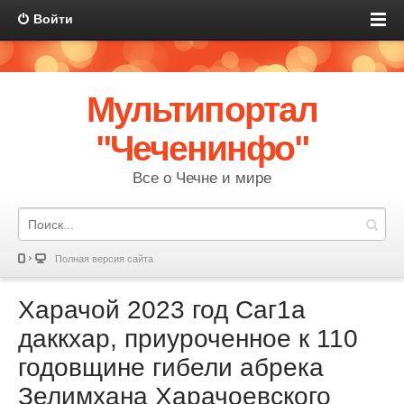
Войти
Мультипортал
"Чеченинфо"
Все о Чечне и мире
Полная версия сайта
Харачой 2023 год Саг1а
даккхар, приуроченное к 110
годовщине гибели абрека
Зелимхана Харачоевского