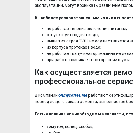
эксплуатации, могут возникать различные поло
К наиболее распространенным из них относятс
не работает кнопка включения питания;
отсутствует подача воды;
вышел из строя ТЭН, не осуществляется н
из корпуса протекает вода;
не работает капучинатор, машина не делае
при работе возникает посторонний шум и т
Как осуществляется ремо
профессиональное серви
В компании
ohmycoffee.me
работают сертифициро
последующего заказа ремонта, выполняется бе
Есть в наличии все необходимые запчасти, о
хомутов, колец, скобок;
трубок;