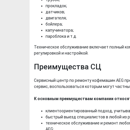
прокладок;
датчиков;
двигателя;
бойлера;
капучинатора;
пароблока и т.д.
Техническое обслуживание включает полный ком
регулировкой и настройкой.
Преимущества СЦ
Х. Гапураев. Капкан
ЧЕЧНЯ. А. Ту
Сервисный центр по ремонту кофемашин AEG пр
для Зелимхана (Отр.
"Зелимх
сервис, воспользоваться которым могут частны
из романа «1овда»)
(Отрыво
К основным преимуществам компании относя
клиентоориентированный подход, учитыва
быстрый выезд специалистов в любой из 
техническое обслуживание и ремонт любо
AEG;