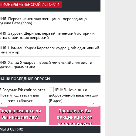
ПИОНЕРЫ ЧЕЧЕНСКОЙ ИСТОРИИ
ЧНЯ. Первая чеченская женщина - переводчица
умова Бата (Хава)
ЧНЯ. Заурбек Шерипов: первый чеченский историк и
ртва сталинских репрессий
ЧНЯ. Шамиль-Хаджи Каратаев: мудрец, объединивший
ание и мир
ЧНЯ. Халид Яндаров: первый чеченский лингвист и
здатель грамматики
НАШИ ПОСЛЕДНИЕ ОПРОСЫ
‹
›
Поддерживаете ли
Прошли ли Вы
Как Вы оцен
Вы инициативу?
вакцинацию от
деятельность
короновируса?
ЧР?
МЫ В СЕТЯХ: