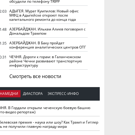
обсудили по телефону TRIPP
АДЫГЕЯ. Мурат Кумпилов: Новый офис
2:03
МФЦ в Адыгейске откроют после
капитального ремонта до конца года
АЗЕРБАЙДЖАН. Ильхам Алиев поговорил с
1:48
Дональдом Трампом
АЗЕРБАЙДЖАН. В Баку пройдет
1:35
конференция аналитических центров ОТГ
ЧЕЧНЯ. Дороги к горам: в Галанчожском
0:31
районе Чечни развивают транспортную
инфраструктуру
Смотреть все новости
НАМЕДНИ
ДИАСПОРА
ЭКСПРЕСС-ИНФО
ЧНЯ. В Гордали открыли чеченскую боевую башню
ото-видео репортаж)
белевская премия - наука или шоу? Как Трамп и Гитлер
ть не получили главную награду мира