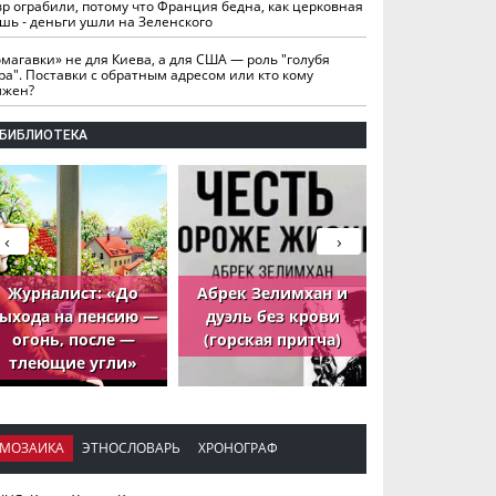
вр ограбили, потому что Франция бедна, как церковная
шь - деньги ушли на Зеленского
омагавки» не для Киева, а для США — роль "голубя
ра". Поставки с обратным адресом или кто кому
лжен?
БИБЛИОТЕКА
‹
›
Журналист: «До
Абрек Зелимхан и
Абрек Зели
ыхода на пенсию —
дуэль без крови
петух, ко
огонь, после —
(горская притча)
принёс де
тлеющие угли»
МОЗАИКА
ЭТНОСЛОВАРЬ
ХРОНОГРАФ