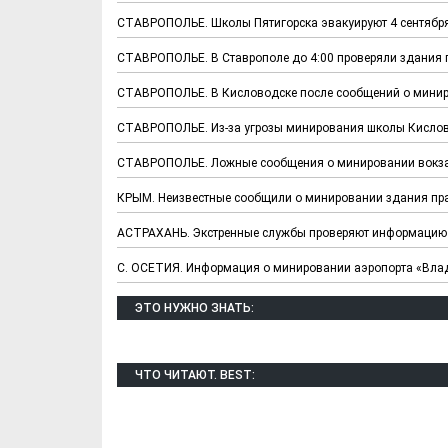
СТАВРОПОЛЬЕ. Школы Пятигорска эвакуируют 4 сентября 
СТАВРОПОЛЬЕ. В Ставрополе до 4:00 проверяли здания
СТАВРОПОЛЬЕ. В Кисловодске после сообщений о мини
СТАВРОПОЛЬЕ. Из-за угрозы минирования школы Кислов
СТАВРОПОЛЬЕ. Ложные сообщения о минировании вокза
Х. Гапураев. Капкан
ЧЕЧНЯ. А. Ту
КРЫМ. Неизвестные сообщили о минировании здания пр
для Зелимхана (Отр.
"Зелимх
АСТРАХАНЬ. Экстренные службы проверяют информацию 
из романа «1овда»)
(Отрыво
С. ОСЕТИЯ. Информация о минировании аэропорта «Вла
ЭТО НУЖНО ЗНАТЬ:
ЧТО ЧИТАЮТ. BEST: