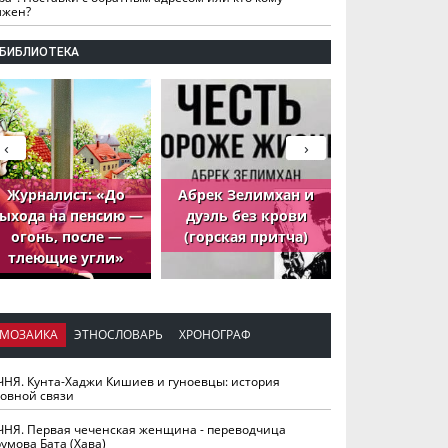
лжен?
БИБЛИОТЕКА
‹
›
Журналист: «До
Абрек Зелимхан и
Абрек Зели
ыхода на пенсию —
дуэль без крови
петух, ко
огонь, после —
(горская притча)
принёс де
тлеющие угли»
МОЗАИКА
ЭТНОСЛОВАРЬ
ХРОНОГРАФ
ЧНЯ. Кунта-Хаджи Кишиев и гуноевцы: история
ховной связи
ЧНЯ. Первая чеченская женщина - переводчица
умова Бата (Хава)