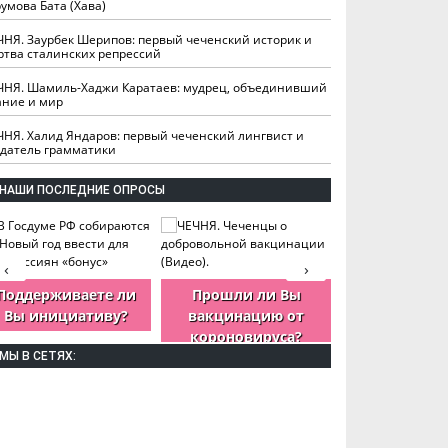
умова Бата (Хава)
ЧНЯ. Заурбек Шерипов: первый чеченский историк и
ртва сталинских репрессий
ЧНЯ. Шамиль-Хаджи Каратаев: мудрец, объединивший
ание и мир
ЧНЯ. Халид Яндаров: первый чеченский лингвист и
здатель грамматики
НАШИ ПОСЛЕДНИЕ ОПРОСЫ
‹
›
Поддерживаете ли
Прошли ли Вы
Как Вы оцен
Вы инициативу?
вакцинацию от
деятельность
короновируса?
ЧР?
МЫ В СЕТЯХ: