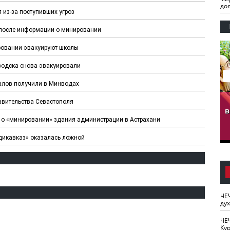
до
из-за поступивших угроз
 после информации о минировании
ровании эвакуируют школы
одска снова эвакуировали
лов получили в Минводах
гузов.
ЧЕЧНЯ. Обарг Варин
ЧЕЧНЯ. Хьаьжин
авительства Севастополя
ан"
илли
мурд - обарг Вара
в
о «минировании» здания администрации в Астрахани
к)
дикавказ» оказалась ложной
ЧЕ
ду
ЧЕ
Кур