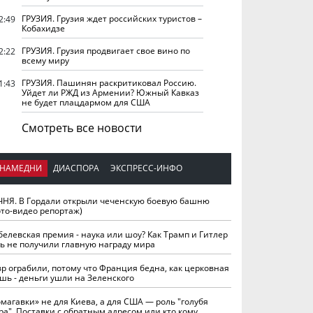
ГРУЗИЯ. Грузия ждет российских туристов –
2:49
Кобахидзе
ГРУЗИЯ. Грузия продвигает свое вино по
2:22
всему миру
ГРУЗИЯ. Пашинян раскритиковал Россию.
1:43
Уйдет ли РЖД из Армении? Южный Кавказ
не будет плацдармом для США
Смотреть все новости
НАМЕДНИ
ДИАСПОРА
ЭКСПРЕСС-ИНФО
ЧНЯ. В Гордали открыли чеченскую боевую башню
ото-видео репортаж)
белевская премия - наука или шоу? Как Трамп и Гитлер
ть не получили главную награду мира
вр ограбили, потому что Франция бедна, как церковная
шь - деньги ушли на Зеленского
омагавки» не для Киева, а для США — роль "голубя
ра". Поставки с обратным адресом или кто кому