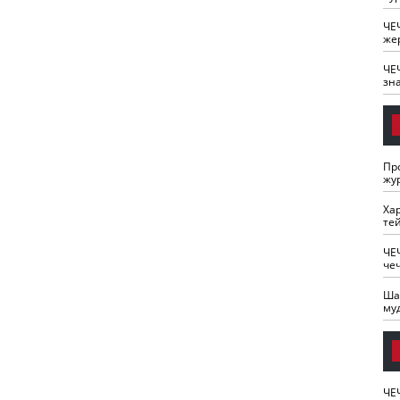
ЧЕ
же
ЧЕ
зн
Пр
жу
Ха
те
ЧЕ
че
Ша
му
ЧЕ