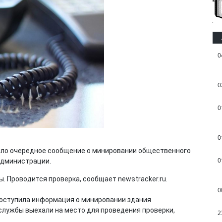
0
0
0
0
ило очередное сообщение о минировании общественного
0
администрации.
 Проводится проверка, сообщает newstracker.ru.
0
 поступила информация о минировании здания
лужбы выехали на место для проведения проверки,
2