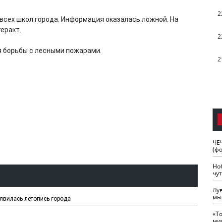
2
всех школ города. Информация оказалась ложной. На
еракт.
2
я борьбы с лесными пожарами.
2
ЧЕ
(ф
Но
чу
Лу
мы
вилась летопись города
«Т
ми