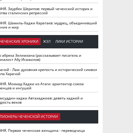
ЧНЯ. Заурбек Шерипов: первый чеченский историк и
ртва сталинских репрессий
ЧНЯ. Шамиль-Хаджи Каратаев: мудрец, объединивший
ание и мир
ЧЕЧЕНСКИЕ ХРОНИКИ
ЖЗЛ
ЛИКИ ИСТОРИИ
о абрека Зелимхана (рассказывает писатель и
рналист Абу Исмаилов)
рачой - Лам: духовная крепость и исторический символ
йпа Харачой
ЧНЯ. Мохмад-Хаджи из Атаги: архитектор союза
ченцев и ингушей
мсуддин-хаджи Автахаджиев: девять хаджей и
дрость веков
ПИОНЕРЫ ЧЕЧЕНСКОЙ ИСТОРИИ
ЧНЯ. Первая чеченская женщина - переводчица