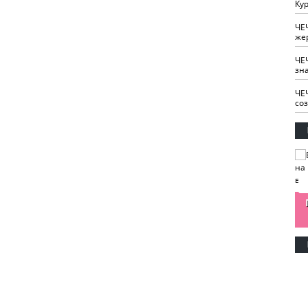
Кур
ЧЕ
же
ЧЕ
зн
ЧЕ
со
изайн
Одобряете ли вы
Нужна ли "хартия
Ахмат"
антитабачный
ответственного
законопроект?
блогера"?