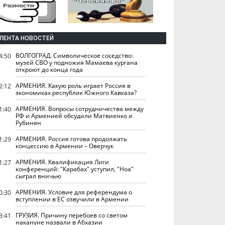
ЛЕНТА НОВОСТЕЙ
ВОЛГОГРАД. Символическое соседство:
4:50
музей СВО у подножия Мамаева кургана
откроют до конца года
АРМЕНИЯ. Какую роль играет Россия в
2:12
экономиках республик Южного Кавказа?
АРМЕНИЯ. Вопросы сотрудничества между
1:40
РФ и Арменией обсудили Матвиенко и
Рубинян
АРМЕНИЯ. Россия готова продолжать
1:29
концессию в Армении – Оверчук
АРМЕНИЯ. Квалификация Лиги
1:27
конференций: "Карабах" уступил, "Ноа"
сыграл вничью
АРМЕНИЯ. Условие для референдума о
0:30
вступлении в ЕС озвучили в Армении
ГРУЗИЯ. Причину перебоев со светом
3:41
накануне назвали в Абхазии