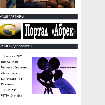
НАШИ ПАРТНЕРЫ
НАШИ ВИДЕОПРОЕКТЫ
ТВ версия "ЧИ"
Видео-"ЖЗЛ"
Чечня в обьективе
Абрек. Видео
Кинотеатр "ЧИ"
Клип-топ
ТВ и РВ ЧР
ЧГТРК. Онлайн