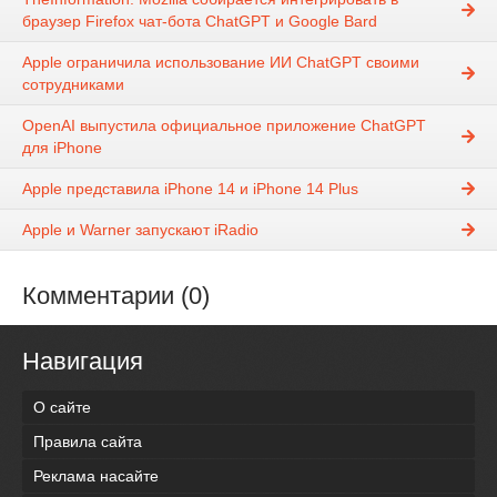
браузер Firefox чат-бота ChatGPT и Google Bard
Apple ограничила использование ИИ ChatGPT своими
сотрудниками
OpenAI выпустила официальное приложение ChatGPT
для iPhone
Apple представила iPhone 14 и iPhone 14 Plus
Apple и Warner запускают iRadio
Комментарии (0)
Навигация
О сайте
Правила сайта
Реклама насайте