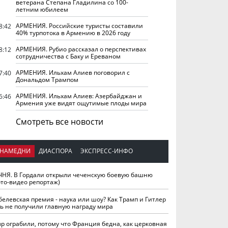
ветерана Степана Гладилина со 100-
летним юбилеем
АРМЕНИЯ. Российские туристы составили
8:42
40% турпотока в Армению в 2026 году
АРМЕНИЯ. Рубио рассказал о перспективах
8:12
сотрудничества с Баку и Ереваном
АРМЕНИЯ. Ильхам Алиев поговорил с
7:40
Дональдом Трампом
АРМЕНИЯ. Ильхам Алиев: Азербайджан и
6:46
Армения уже видят ощутимые плоды мира
Смотреть все новости
НАМЕДНИ
ДИАСПОРА
ЭКСПРЕСС-ИНФО
ЧНЯ. В Гордали открыли чеченскую боевую башню
ото-видео репортаж)
белевская премия - наука или шоу? Как Трамп и Гитлер
ть не получили главную награду мира
вр ограбили, потому что Франция бедна, как церковная