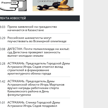
ЛЕНТА НОВОСТЕЙ
Прием заявлений на гражданство
8:03
начинается в Казахстане
Российские шахматисты могут
6:29
поучаствовать во Всемирной олимпиаде
ДАГЕСТАН. Почти полмиллиарда на жильё:
0:08
суд Дагестана проверяет законность
выплат молодым семьям
АСТРАХАНЬ. Председатель Городской Думы
2:28
Астрахани Игорь Седов отметил вклад
строителей в формирование
архитектурного облика города
АСТРАХАНЬ. Председатель Думы
1:42
Астраханской области Игорь Мартынов
вручил награды работникам спорта
Камызякского района в День
физкультурника
АСТРАХАНЬ. Спикер Городской Думы
1:01
Астрахани Игорь Седов поздравил