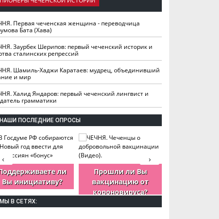
ПИОНЕРЫ ЧЕЧЕНСКОЙ ИСТОРИИ
ЧНЯ. Первая чеченская женщина - переводчица
умова Бата (Хава)
ЧНЯ. Заурбек Шерипов: первый чеченский историк и
ртва сталинских репрессий
ЧНЯ. Шамиль-Хаджи Каратаев: мудрец, объединивший
ание и мир
ЧНЯ. Халид Яндаров: первый чеченский лингвист и
здатель грамматики
НАШИ ПОСЛЕДНИЕ ОПРОСЫ
‹
›
Поддерживаете ли
Прошли ли Вы
Как Вы оцен
Вы инициативу?
вакцинацию от
деятельность
короновируса?
ЧР?
МЫ В СЕТЯХ: