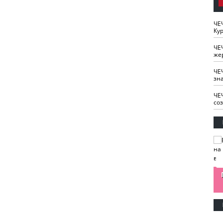
ЧЕ
Кур
ЧЕ
же
ЧЕ
зн
ЧЕ
со
изайн
Одобряете ли вы
Нужна ли "хартия
Ахмат"
антитабачный
ответственного
законопроект?
блогера"?