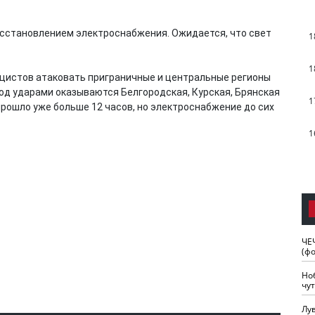
осстановлением электроснабжения. Ожидается, что свет
1
1
ацистов атаковать приграничные и центральные регионы
од ударами оказываются Белгородская, Курская, Брянская
1
прошло уже больше 12 часов, но электроснабжение до сих
1
ЧЕ
(ф
Но
чу
Лу