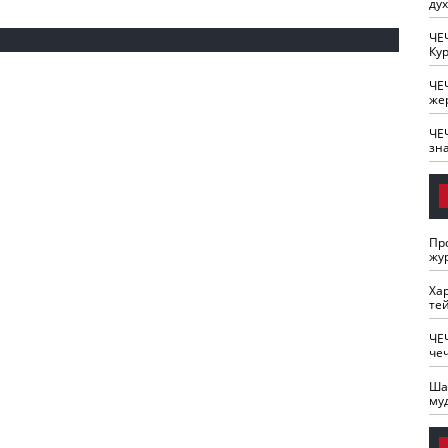
ду
ЧЕ
Кур
ЧЕ
же
ЧЕ
зн
Пр
жу
Ха
те
ЧЕ
че
Ша
му