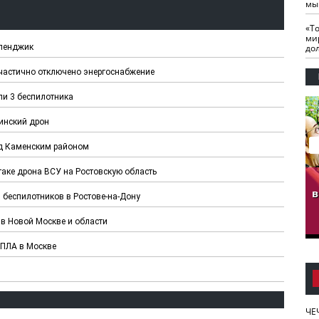
мы
«Т
ми
еленджик
до
частично отключено энергоснабжение
ли 3 беспилотника
инский дрон
д Каменским районом
таке дрона ВСУ на Ростовскую область
гузов.
ЧЕЧНЯ. Обарг Варин
ЧЕЧНЯ. Хьаьжин
ан"
илли
мурд - обарг Вара
в
беспилотников в Ростове-на-Дону
к)
 в Новой Москве и области
БПЛА в Москве
ЧЕ