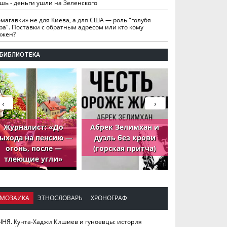
шь - деньги ушли на Зеленского
омагавки» не для Киева, а для США — роль "голубя
ра". Поставки с обратным адресом или кто кому
лжен?
БИБЛИОТЕКА
‹
›
Журналист: «До
Абрек Зелимхан и
Абрек Зели
ыхода на пенсию —
дуэль без крови
петух, ко
огонь, после —
(горская притча)
принёс де
тлеющие угли»
МОЗАИКА
ЭТНОСЛОВАРЬ
ХРОНОГРАФ
ЧНЯ. Кунта-Хаджи Кишиев и гуноевцы: история