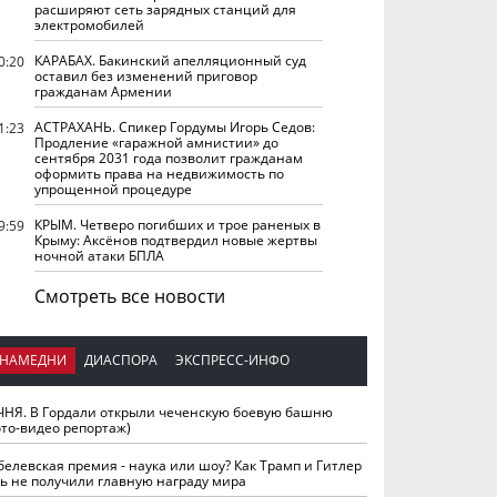
расширяют сеть зарядных станций для
электромобилей
КАРАБАХ. Бакинский апелляционный суд
0:20
оставил без изменений приговор
гражданам Армении
АСТРАХАНЬ. Спикер Гордумы Игорь Седов:
1:23
Продление «гаражной амнистии» до
сентября 2031 года позволит гражданам
оформить права на недвижимость по
упрощенной процедуре
КРЫМ. Четверо погибших и трое раненых в
9:59
Крыму: Аксёнов подтвердил новые жертвы
ночной атаки БПЛА
Смотреть все новости
НАМЕДНИ
ДИАСПОРА
ЭКСПРЕСС-ИНФО
ЧНЯ. В Гордали открыли чеченскую боевую башню
ото-видео репортаж)
белевская премия - наука или шоу? Как Трамп и Гитлер
ть не получили главную награду мира