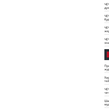
ЧЕ
ду
ЧЕ
Кур
ЧЕ
же
ЧЕ
зн
Пр
жу
Ха
те
ЧЕ
че
Ша
му