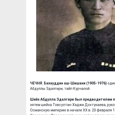
ЧЕЧНЯ. Бахауддин аш-Шишани (1905-1976)
оди
Абдуллы Эдалгири, тайп Курчалой.
Шейх Абдулла Эдалгири был предводителем п
зятем шейха Товсултан-Хаджи Дохтукаева, руко
Османскую империю в начале XX в. 20 февраля 1