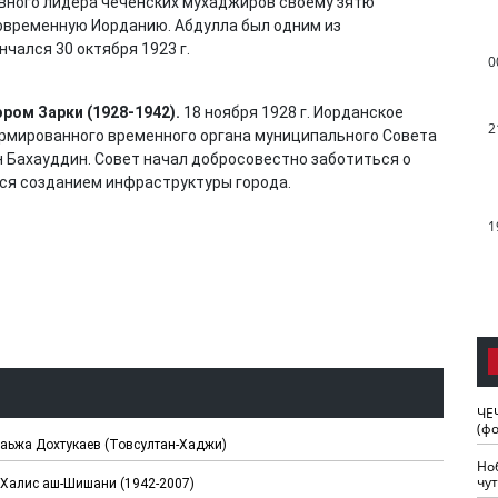
вного лидера чеченских мухаджиров своему зятю
современную Иорданию. Абдулла был одним из
нчался 30 октября 1923 г.
0
ром Зарки (1928-1942).
18 ноября 1928 г. Иорданское
2
ормированного временного органа муниципального Совета
н Бахауддин. Совет начал добросовестно заботиться о
лся созданием инфраструктуры города.
1
ЧЕ
(ф
ьаьжа Дохтукаев (Товсултан-Хаджи)
Но
чу
Халис аш-Шишани (1942-2007)