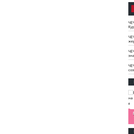
ЧЕ
Кур
ЧЕ
же
ЧЕ
зн
ЧЕ
со
изайн
Одобряете ли вы
Нужна ли "хартия
Ахмат"
антитабачный
ответственного
законопроект?
блогера"?