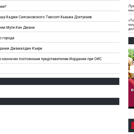
Лу
нии?
мы
Ташу-Хаджи Саясановского Тавсолт-Хьаьжа Дохтукаев
«Т
ми
нии Мути-Хан Джани
до
о города
рдании Джамалдин Къери
 назначен постоянным представителем Иордании при ОИС
гузов.
ЧЕЧНЯ. Обарг Варин
ЧЕЧНЯ. Хьаьжин
ан"
илли
мурд - обарг Вара
в
к)