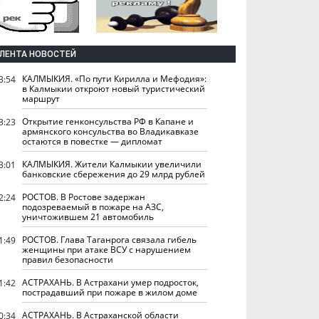
ЛЕНТА НОВОСТЕЙ
КАЛМЫКИЯ. «По пути Кирилла и Мефодия»:
3:54
в Калмыкии откроют новый туристический
маршрут
Открытие генконсульства РФ в Капане и
3:23
армянского консульства во Владикавказе
остаются в повестке — дипломат
КАЛМЫКИЯ. Жители Калмыкии увеличили
3:01
банковские сбережения до 29 млрд рублей
РОСТОВ. В Ростове задержан
2:24
подозреваемый в пожаре на АЗС,
уничтожившем 21 автомобиль
РОСТОВ. Глава Таганрога связала гибель
1:49
женщины при атаке ВСУ с нарушением
правил безопасности
АСТРАХАНЬ. В Астрахани умер подросток,
1:42
пострадавший при пожаре в жилом доме
АСТРАХАНЬ. В Астраханской области
0:34