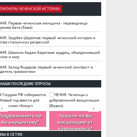
ПИОНЕРЫ ЧЕЧЕНСКОЙ ИСТОРИИ
ЧНЯ. Первая чеченская женщина - переводчица
умова Бата (Хава)
ЧНЯ. Заурбек Шерипов: первый чеченский историк и
ртва сталинских репрессий
ЧНЯ. Шамиль-Хаджи Каратаев: мудрец, объединивший
ание и мир
ЧНЯ. Халид Яндаров: первый чеченский лингвист и
здатель грамматики
НАШИ ПОСЛЕДНИЕ ОПРОСЫ
‹
›
Поддерживаете ли
Прошли ли Вы
Как Вы оцен
Вы инициативу?
вакцинацию от
деятельность
короновируса?
ЧР?
МЫ В СЕТЯХ: