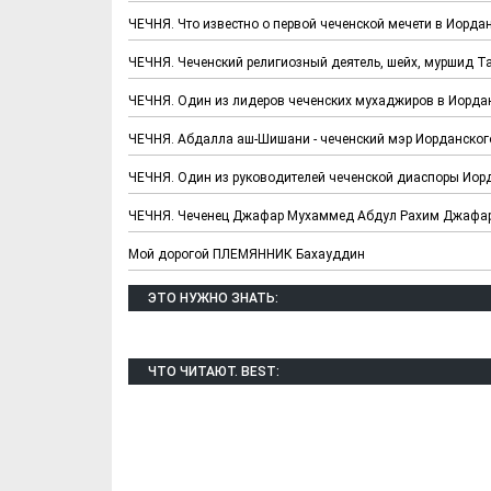
ЧЕЧНЯ. Что известно о первой чеченской мечети в Иорда
ЧЕЧНЯ. Чеченский религиозный деятель, шейх, муршид 
ЧЕЧНЯ. Один из лидеров чеченских мухаджиров в Иорда
ЧЕЧНЯ. Абдалла аш-Шишани - чеченский мэр Иорданског
ЧЕЧНЯ. Один из руководителей чеченской диаспоры Ио
ЧЕЧНЯ. Чеченец Джафар Мухаммед Абдул Рахим Джафар
Мой дорогой ПЛЕМЯННИК Бахауддин
ЭТО НУЖНО ЗНАТЬ:
Х. Гапураев. Капкан
ЧЕЧНЯ. А. Ту
для Зелимхана (Отр.
"Зелимх
из романа «1овда»)
(Отрыво
ЧТО ЧИТАЮТ. BEST: