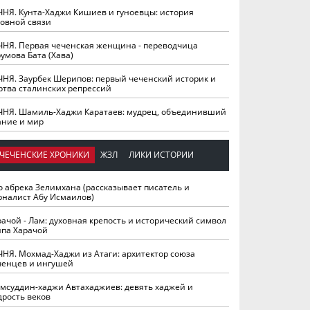
ЧНЯ. Кунта-Хаджи Кишиев и гуноевцы: история
ховной связи
ЧНЯ. Первая чеченская женщина - переводчица
умова Бата (Хава)
ЧНЯ. Заурбек Шерипов: первый чеченский историк и
ртва сталинских репрессий
ЧНЯ. Шамиль-Хаджи Каратаев: мудрец, объединивший
ание и мир
ЧЕЧЕНСКИЕ ХРОНИКИ
ЖЗЛ
ЛИКИ ИСТОРИИ
о абрека Зелимхана (рассказывает писатель и
рналист Абу Исмаилов)
рачой - Лам: духовная крепость и исторический символ
йпа Харачой
ЧНЯ. Мохмад-Хаджи из Атаги: архитектор союза
ченцев и ингушей
мсуддин-хаджи Автахаджиев: девять хаджей и
дрость веков