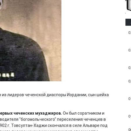
0
0
0
0
н из лидеров чеченской диаспоры Иордании, сын шейха
0
ервых чеченских мухаджиров.
Он был соратником и
0
водителя "богомольческого" переселения чеченцев в
902 г. Товсултан-Хаджи скончался в селе Альваре под
0