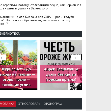
вр ограбили, потому что Франция бедна, как церковная
шь - деньги ушли на Зеленского
омагавки» не для Киева, а для США — роль "голубя
ра". Поставки с обратным адресом или кто кому
лжен?
БИБЛИОТЕКА
‹
›
Журналист: «До
Абрек Зелимхан и
Абрек Зели
ыхода на пенсию —
дуэль без крови
петух, ко
огонь, после —
(горская притча)
принёс де
тлеющие угли»
МОЗАИКА
ЭТНОСЛОВАРЬ
ХРОНОГРАФ