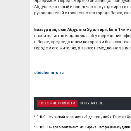
Эрзерумом. Перед смертью он завещал сан духо
Абдулле, который и повёл часть мухаджиров в 
руководителей строительства города Зарка, ско
Бахауддин, сын Абдуллы Эдалгири, был 1-м мэ
правительство издало указ об утверждении сф
в Зарке, председателем которого и был назначе
городе и его жителях, а также немедленно заня
checheninfo.ru
ПОХОЖИЕ НОВОСТИ
ПОПУЛЯРНОЕ
ЧЕЧНЯ. Чеченский религиозный деятель, шейх Тавсолт-Х
ЧЕЧНЯ. Генерал-лейтенант ВВС Ирака Саффа Шамсуддин 