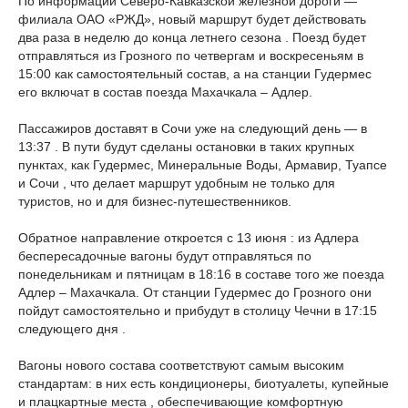
По информации Северо-Кавказской железной дороги —
филиала ОАО «РЖД», новый маршрут будет действовать
два раза в неделю до конца летнего сезона . Поезд будет
отправляться из Грозного по четвергам и воскресеньям в
15:00 как самостоятельный состав, а на станции Гудермес
его включат в состав поезда Махачкала – Адлер.
Пассажиров доставят в Сочи уже на следующий день — в
13:37 . В пути будут сделаны остановки в таких крупных
пунктах, как Гудермес, Минеральные Воды, Армавир, Туапсе
и Сочи , что делает маршрут удобным не только для
туристов, но и для бизнес-путешественников.
Обратное направление откроется с 13 июня : из Адлера
беспересадочные вагоны будут отправляться по
понедельникам и пятницам в 18:16 в составе того же поезда
Адлер – Махачкала. От станции Гудермес до Грозного они
пойдут самостоятельно и прибудут в столицу Чечни в 17:15
следующего дня .
Вагоны нового состава соответствуют самым высоким
стандартам: в них есть кондиционеры, биотуалеты, купейные
и плацкартные места , обеспечивающие комфортную