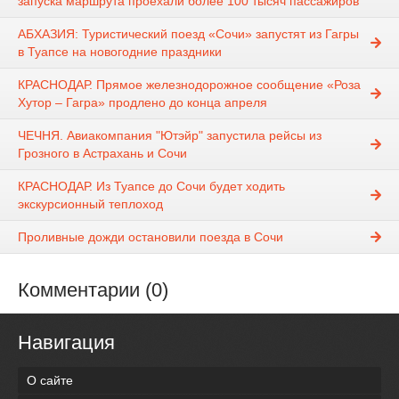
запуска маршрута проехали более 100 тысяч пассажиров
АБХАЗИЯ: Туристический поезд «Сочи» запустят из Гагры
в Туапсе на новогодние праздники
КРАСНОДАР. Прямое железнодорожное сообщение «Роза
Хутор – Гагра» продлено до конца апреля
ЧЕЧНЯ. Авиакомпания "Ютэйр" запустила рейсы из
Грозного в Астрахань и Сочи
КРАСНОДАР. Из Туапсе до Сочи будет ходить
экскурсионный теплоход
Проливные дожди остановили поезда в Сочи
Комментарии (0)
Навигация
О сайте