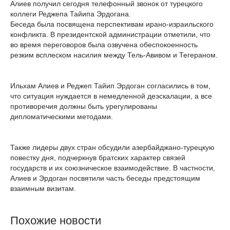
Алиев получил сегодня телефонный звонок от турецкого
коллеги Реджепа Тайипа Эрдогана.
Беседа была посвящена перспективам ирано-израильского
конфликта. В президентской администрации отметили, что
во время переговоров была озвучена обеспокоенность
резким всплеском насилия между Тель-Авивом и Тегераном.
Ильхам Алиев и Реджеп Тайип Эрдоган согласились в том,
что ситуация нуждается в немедленной деэскалации, а все
противоречия должны быть урегулированы
дипломатическими методами.
Также лидеры двух стран обсудили азербайджано-турецкую
повестку дня, подчеркнув братских характер связей
государств и их союзническое взаимодействие. В частности,
Алиев и Эрдоган посвятили часть беседы предстоящим
взаимным визитам.
Похожие новости