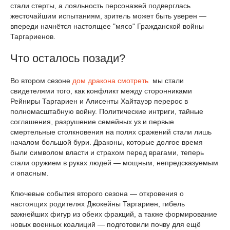
стали стерты, а лояльность персонажей подверглась
жесточайшим испытаниям, зритель может быть уверен —
впереди начнётся настоящее "мясо" Гражданской войны
Таргариенов.
Что осталось позади?
Во втором сезоне
дом дракона смотреть
мы стали
свидетелями того, как конфликт между сторонниками
Рейниры Таргариен и Алисенты Хайтауэр перерос в
полномасштабную войну. Политические интриги, тайные
соглашения, разрушение семейных уз и первые
смертельные столкновения на полях сражений стали лишь
началом большой бури. Драконы, которые долгое время
были символом власти и страхом перед врагами, теперь
стали оружием в руках людей — мощным, непредсказуемым
и опасным.
Ключевые события второго сезона — откровения о
настоящих родителях Джокейны Таргариен, гибель
важнейших фигур из обеих фракций, а также формирование
новых военных коалиций — подготовили почву для ещё