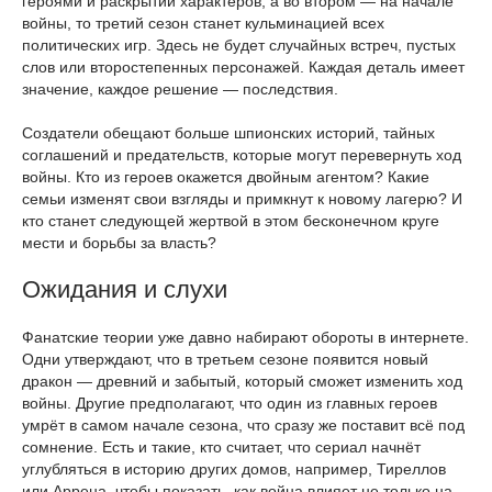
героями и раскрытии характеров, а во втором — на начале
войны, то третий сезон станет кульминацией всех
политических игр. Здесь не будет случайных встреч, пустых
слов или второстепенных персонажей. Каждая деталь имеет
значение, каждое решение — последствия.
Создатели обещают больше шпионских историй, тайных
соглашений и предательств, которые могут перевернуть ход
войны. Кто из героев окажется двойным агентом? Какие
семьи изменят свои взгляды и примкнут к новому лагерю? И
кто станет следующей жертвой в этом бесконечном круге
мести и борьбы за власть?
Ожидания и слухи
Фанатские теории уже давно набирают обороты в интернете.
Одни утверждают, что в третьем сезоне появится новый
дракон — древний и забытый, который сможет изменить ход
войны. Другие предполагают, что один из главных героев
умрёт в самом начале сезона, что сразу же поставит всё под
сомнение. Есть и такие, кто считает, что сериал начнёт
углубляться в историю других домов, например, Тиреллов
или Аррена, чтобы показать, как война влияет не только на