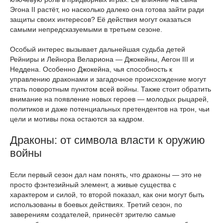
Эгона II растёт, но насколько далеко она готова зайти ради
защиты своих интересов? Её действия могут оказаться
самыми непредсказуемыми в третьем сезоне.
Особый интерес вызывает дальнейшая судьба детей
Рейниры и Лейнора Велариона — Джокейны, Аегон III и
Неддена. Особенно Джокейна, чья способность к
управлению драконами и загадочное происхождение могут
стать поворотным пунктом всей войны. Также стоит обратить
внимание на появление новых героев — молодых рыцарей,
политиков и даже потенциальных претендентов на трон, чьи
цели и мотивы пока остаются за кадром.
Драконы: от символа власти к оружию
войны
Если первый сезон дал нам понять, что драконы — это не
просто фэнтезийный элемент, а живые существа с
характером и силой, то второй показал, как они могут быть
использованы в боевых действиях. Третий сезон, по
заверениям создателей, принесёт зрителю самые