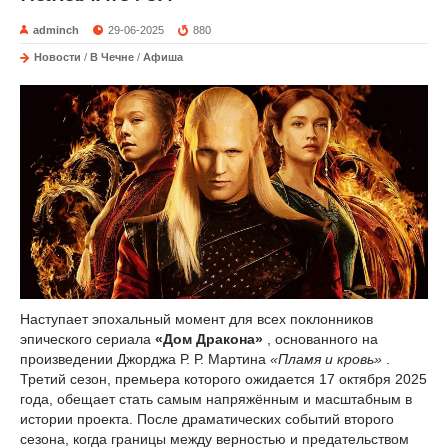
adminch
29-06-2025
880
Новости
/
В Чечне
/
Афиша
Наступает эпохальный момент для всех поклонников
эпического сериала
«Дом Дракона»
, основанного на
произведении Джорджа Р. Р. Мартина
«Пламя и кровь»
.
Третий сезон, премьера которого ожидается 17 октября 2025
года, обещает стать самым напряжённым и масштабным в
истории проекта. После драматических событий второго
сезона, когда границы между верностью и предательством