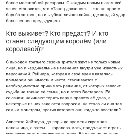
более масштабной расправы. С каждым новым шагом всё
яснее становится, что «Танец драконов» — это не просто
борьба за трон, но и глубоко личная война, где каждый удар
болезненнее предыдущего.
Кто выживет? Кто предаст? И кто
станет следующим королём (или
королевой)?
С выходом третьего сезона зрителя ждут не только новые
лица, но и кардинальные изменения внутри уже известных
персонажей. Рейнира, которая в своё время казалась
примером решимости и чести, сталкивается с
необходимостью принимать решения, от которых зависит
судьба не только её семьи, но и всего Вестероса. Её
союзники начинают терять веру в правоту её дела, а
некоторые из них задаются вопросом: не стала ли она тем
самым монстром, против которого они когда-то восстали?
Алисента Хайтауэр, до поры до времени скромная
наложница, а затем — королева-мать, продолжает играть
ключевую роль в придворных играх. Её влияние на сына