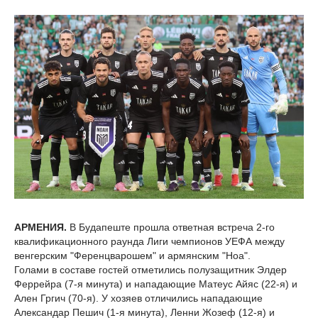
АРМЕНИЯ.
В Будапеште прошла ответная встреча 2-го
квалификационного раунда Лиги чемпионов УЕФА между
венгерским "Ференцварошем" и армянским "Ноа".
Голами в составе гостей отметились полузащитник Элдер
Феррейра (7-я минута) и нападающие Матеус Айяс (22-я) и
Ален Гргич (70-я). У хозяев отличились нападающие
Александар Пешич (1-я минута), Ленни Жозеф (12-я) и