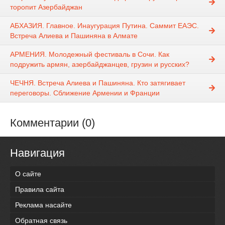
торопит Азербайджан
АБХАЗИЯ. Главное. Инаугурация Путина. Саммит ЕАЭС.
Встреча Алиева и Пашиняна в Алмате
АРМЕНИЯ. Молодежный фестиваль в Сочи. Как
подружить армян, азербайджанцев, грузин и русских?
ЧЕЧНЯ. Встреча Алиева и Пашиняна. Кто затягивает
переговоры. Сближение Армении и Франции
Комментарии (0)
Навигация
О сайте
Правила сайта
Реклама насайте
Обратная связь