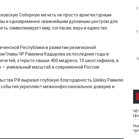
1
сковскую Соборную мечеть не просто архитектурным
квы и одновременно «важнейшим духовным центром для
четь символизирует мир, согласие, веру и единство
1
еченской Республики в развитии религиозной
ом Главы ЧР Рамзана Кадырова за последние годы в
1
ечетей, открыто свыше 400 медресе, 10 школ хафизов, а
 — уникальный масштаб в современной России.
ьства РФ выразил глубокую благодарность Шейху Равилю
ие события укрепляют межконфессиональное доверие и
ЧЕ
(ф
Но
чу