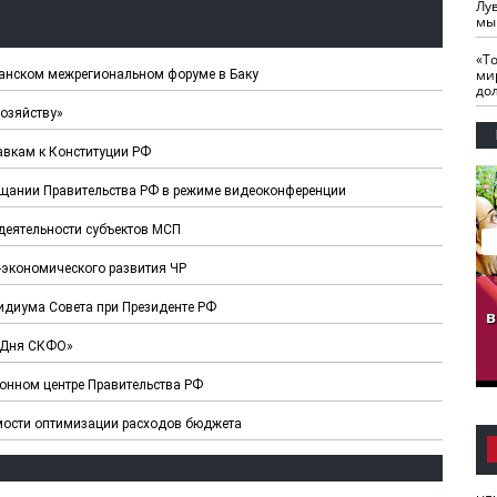
Лу
мы
«Т
ми
жанском межрегиональном форуме в Баку
до
озяйству»
авкам к Конституции РФ
вещании Правительства РФ в режиме видеоконференции
деятельности субъектов МСП
-экономического развития ЧР
гузов.
ЧЕЧНЯ. Обарг Варин
ЧЕЧНЯ. Хьаьжин
идиума Совета при Президенте РФ
ан"
илли
мурд - обарг Вара
в
к)
 «Дня СКФО»
ионном центре Правительства РФ
мости оптимизации расходов бюджета