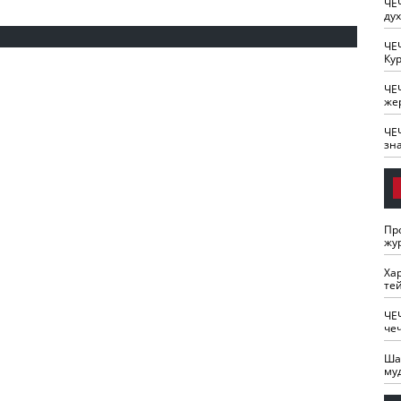
ЧЕ
ду
ЧЕ
Кур
ЧЕ
же
ЧЕ
зн
Пр
жу
Ха
те
ЧЕ
че
Ша
му