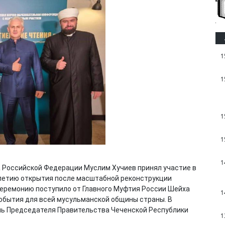
1
1
1
1
1
Российской Федерации Муслим Хучиев принял участие в
летию открытия после масштабной реконструкции
церемонию поступило от Главного Муфтия России Шейха
1
обытия для всей мусульманской общины страны. В
ль Председателя Правительства Чеченской Республики
1