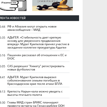
ЛЕНТА НОВОСТЕЙ
РФ и Абхазия могут открыть новое
5:44
авиасообщение – МИД
АДЫГЕЯ. «Стабильность дает крепкую
5:35
основу для уверенного продвижения
вперед»: Мурат Кумпилов принял участие в
заседании коллегии прокуратуры Адыгеи
Пашинян рассказал об отношении к ЕС и
5:16
ЕАЭС
CAS разрешил "Ахмату" регистрировать
5:05
новых футболистов
АДЫГЕЯ. Мурат Кумпилов выразил
4:41
соболезнования семьям погибших в
Краснодарском крае после атаки БПЛА
Крепость Нарын-кала можно увидеть с
4:13
высоты птичьего полета
Главы МИД стран БРИКС планируют
3:30
провести встречу на Генассамблее ООН