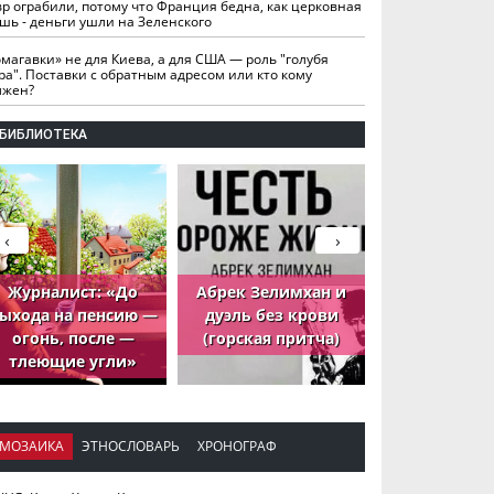
вр ограбили, потому что Франция бедна, как церковная
шь - деньги ушли на Зеленского
омагавки» не для Киева, а для США — роль "голубя
ра". Поставки с обратным адресом или кто кому
лжен?
БИБЛИОТЕКА
‹
›
Журналист: «До
Абрек Зелимхан и
Абрек Зели
ыхода на пенсию —
дуэль без крови
петух, ко
огонь, после —
(горская притча)
принёс де
тлеющие угли»
МОЗАИКА
ЭТНОСЛОВАРЬ
ХРОНОГРАФ