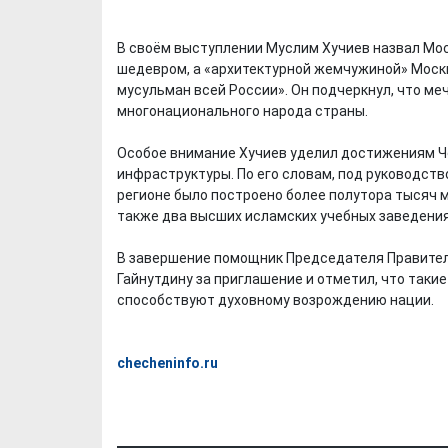
В своём выступлении Муслим Хучиев назвал Мо
шедевром, а «архитектурной жемчужиной» Мос
мусульман всей России». Он подчеркнул, что ме
многонационального народа страны.
Особое внимание Хучиев уделил достижениям Ч
инфраструктуры. По его словам, под руководств
регионе было построено более полутора тысяч м
также два высших исламских учебных заведения
В завершение помощник Председателя Правител
Гайнутдину за приглашение и отметил, что так
способствуют духовному возрождению нации.
checheninfo.ru