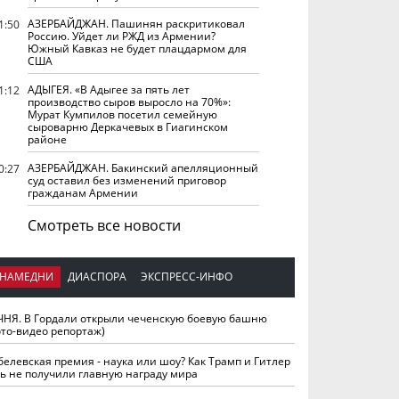
АЗЕРБАЙДЖАН. Пашинян раскритиковал
1:50
Россию. Уйдет ли РЖД из Армении?
Южный Кавказ не будет плацдармом для
США
АДЫГЕЯ. «В Адыгее за пять лет
1:12
производство сыров выросло на 70%»:
Мурат Кумпилов посетил семейную
сыроварню Деркачевых в Гиагинском
районе
АЗЕРБАЙДЖАН. Бакинский апелляционный
0:27
суд оставил без изменений приговор
гражданам Армении
Смотреть все новости
НАМЕДНИ
ДИАСПОРА
ЭКСПРЕСС-ИНФО
ЧНЯ. В Гордали открыли чеченскую боевую башню
ото-видео репортаж)
белевская премия - наука или шоу? Как Трамп и Гитлер
ть не получили главную награду мира