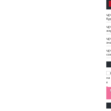
ЧЕ
Кур
ЧЕ
же
ЧЕ
зн
ЧЕ
со
изайн
Одобряете ли вы
Нужна ли "хартия
Ахмат"
антитабачный
ответственного
законопроект?
блогера"?