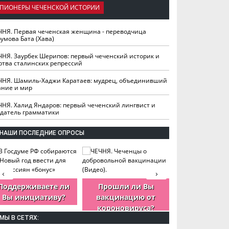
ПИОНЕРЫ ЧЕЧЕНСКОЙ ИСТОРИИ
ЧНЯ. Первая чеченская женщина - переводчица
умова Бата (Хава)
ЧНЯ. Заурбек Шерипов: первый чеченский историк и
ртва сталинских репрессий
ЧНЯ. Шамиль-Хаджи Каратаев: мудрец, объединивший
ание и мир
ЧНЯ. Халид Яндаров: первый чеченский лингвист и
здатель грамматики
НАШИ ПОСЛЕДНИЕ ОПРОСЫ
‹
›
Поддерживаете ли
Прошли ли Вы
Как Вы оцен
Вы инициативу?
вакцинацию от
деятельность
короновируса?
ЧР?
МЫ В СЕТЯХ: