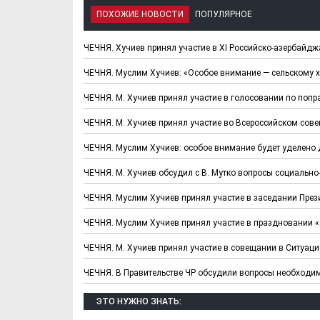
ПОХОЖИЕ НОВОСТИ
ПОПУЛЯРНОЕ
ЧЕЧНЯ. Хучиев принял участие в ХI Российско-азербайд
ЧЕЧНЯ. Муслим Хучиев: «Особое внимание — сельскому х
ЧЕЧНЯ. М. Хучиев принял участие в голосовании по попр
ЧЕЧНЯ. М. Хучиев принял участие во Всероссийском со
ЧЕЧНЯ. Муслим Хучиев: особое внимание будет уделено 
ЧЕЧНЯ. М. Хучиев обсудил с В. Мутко вопросы социально
Х. Гапураев. Капкан
ЧЕЧНЯ. А. Ту
ЧЕЧНЯ. Муслим Хучиев принял участие в заседании През
для Зелимхана (Отр.
"Зелимх
из романа «1овда»)
(Отрыво
ЧЕЧНЯ. Муслим Хучиев принял участие в праздновании
ЧЕЧНЯ. М. Хучиев принял участие в совещании в Ситуац
ЧЕЧНЯ. В Правительстве ЧР обсудили вопросы необходи
ЭТО НУЖНО ЗНАТЬ: