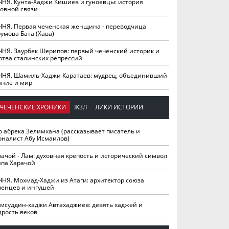
ЧНЯ. Кунта-Хаджи Кишиев и гуноевцы: история
ховной связи
ЧНЯ. Первая чеченская женщина - переводчица
умова Бата (Хава)
ЧНЯ. Заурбек Шерипов: первый чеченский историк и
ртва сталинских репрессий
ЧНЯ. Шамиль-Хаджи Каратаев: мудрец, объединивший
ание и мир
ЧЕЧЕНСКИЕ ХРОНИКИ
ЖЗЛ
ЛИКИ ИСТОРИИ
о абрека Зелимхана (рассказывает писатель и
рналист Абу Исмаилов)
рачой - Лам: духовная крепость и исторический символ
йпа Харачой
ЧНЯ. Мохмад-Хаджи из Атаги: архитектор союза
ченцев и ингушей
мсуддин-хаджи Автахаджиев: девять хаджей и
дрость веков