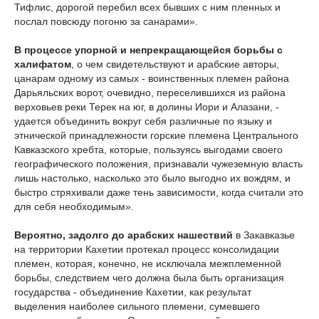
Тифлис, дорогой перебил всех бывших с ним пленных и
послал повсюду погоню за санарами».
В процессе упорной и непрекращающейся борьбы с
халифатом
, о чем свидетельствуют и арабские авторы,
цанарам одному из самых - воинственных племен района
Дарьяльских ворот, очевидно, переселившихся из района
верховьев реки Терек на юг, в долины Иори и Алазани, -
удается объединить вокруг себя различные по языку и
этнической принадлежности горские племена Центрального
Кавказского хребта, которые, пользуясь выгодами своего
географического положения, признавали чужеземную власть
лишь настолько, насколько это было выгодно их вождям, и
быстро стряхивали даже тень зависимости, когда считали это
для себя необходимым».
Вероятно, задолго до арабских нашествий
в Закавказье
на территории Кахетии протекал процесс консолидации
племен, которая, конечно, не исключала межплеменной
борьбы, следствием чего должна была быть организация
государства - объединение Кахетии, как результат
выделения наиболее сильного племени, сумевшего