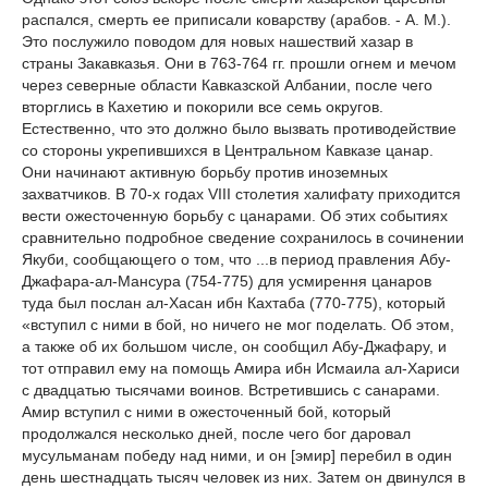
распался, смерть ее приписали коварству (арабов. - А. М.).
Это послужило поводом для новых нашествий хазар в
страны Закавказья. Они в 763-764 гг. прошли огнем и мечом
через северные области Кавказской Албании, после чего
вторглись в Кахетию и покорили все семь округов.
Естественно, что это должно было вызвать противодействие
со стороны укрепившихся в Центральном Кавказе цанар.
Они начинают активную борьбу против иноземных
захватчиков. В 70-х годах VIII столетия халифату приходится
вести ожесточенную борьбу с цанарами. Об этих событиях
сравнительно подробное сведение сохранилось в сочинении
Якуби, сообщающего о том, что ...в период правления Абу-
Джафара-ал-Мансура (754-775) для усмирення цанаров
туда был послан ал-Хасан ибн Кахтаба (770-775), который
«вступил с ними в бой, но ничего не мог поделать. Об этом,
а также об их большом числе, он сообщил Абу-Джафару, и
тот отправил ему на помощь Амира ибн Исмаила ал-Хариси
с двадцатью тысячами воинов. Встретившись с санарами.
Амир вступил с ними в ожесточенный бой, который
продолжался несколько дней, после чего бог даровал
мусульманам победу над ними, и он [эмир] перебил в один
день шестнадцать тысяч человек из них. Затем он двинулся в