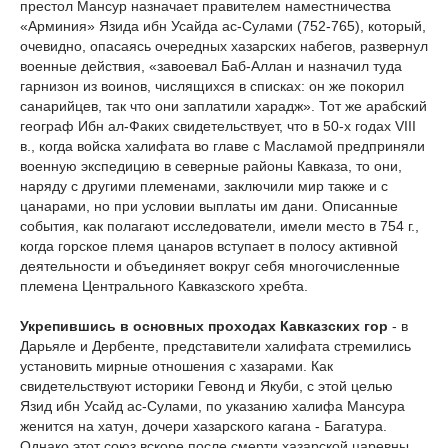
престол Мансур назначает правителем наместничества
«Арминия» Язида ибн Усайда ас-Сулами (752-765), который,
очевидно, опасаясь очередных хазарских набегов, развернул
военные действия, «завоевал Баб-Аллан и назначил туда
гарнизон из воинов, числящихся в списках: он же покорил
санарийцев, так что они заплатили харадж». Тот же арабский
географ Ибн ал-Факих свидетельствует, что в 50-х годах VIII
в., когда войска халифата во главе с Масламой предприняли
военную экспедицию в северные районы Кавказа, то они,
наряду с другими племенами, заключили мир также и с
цанарами, но при условии выплаты им дани. Описанные
события, как полагают исследователи, имели место в 754 г.,
когда горское племя цанаров вступает в полосу активной
деятельности и объединяет вокруг себя многочисленные
племена Центрального Кавказского хребта.
Укрепившись в основных проходах Кавказских гор
- в
Дарьяле и Дербенте, представители халифата стремились
установить мирные отношения с хазарами. Как
свидетельствуют историки Гевонд и Якуби, с этой целью
Язид ибн Усайд ас-Сулами, по указанию халифа Мансура
женится на хатун, дочери хазарского кагана - Багатура.
Однако этот союз вскоре после смерти хазарской царевны