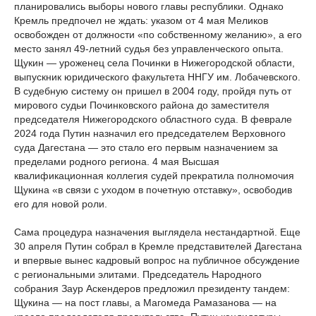
планировались выборы нового главы республики. Однако
Кремль предпочел не ждать: указом от 4 мая Меликов
освобожден от должности «по собственному желанию», а его
место занял 49-летний судья без управленческого опыта.
Щукин — уроженец села Починки в Нижегородской области,
выпускник юридического факультета ННГУ им. Лобачевского.
В судебную систему он пришел в 2004 году, пройдя путь от
мирового судьи Починковского района до заместителя
председателя Нижегородского областного суда. В феврале
2024 года Путин назначил его председателем Верховного
суда Дагестана — это стало его первым назначением за
пределами родного региона. 4 мая Высшая
квалификационная коллегия судей прекратила полномочия
Щукина «в связи с уходом в почетную отставку», освободив
его для новой роли.
Сама процедура назначения выглядела нестандартной. Еще
30 апреля Путин собрал в Кремле представителей Дагестана
и впервые вынес кадровый вопрос на публичное обсуждение
с региональными элитами. Председатель Народного
собрания Заур Аскендеров предложил президенту тандем:
Щукина — на пост главы, а Магомеда Рамазанова — на