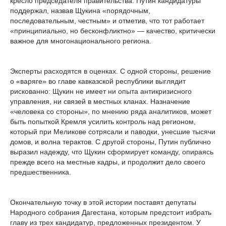
кресло председателя правительства. Путин кандидатуры
поддержал, назвав Щукина «порядочным,
последовательным, честным» и отметив, что тот работает
«принципиально, но бесконфликтно» — качество, критически
важное для многонационального региона.
Эксперты расходятся в оценках. С одной стороны, решение
о «варяге» во главе кавказской республики выглядит
рискованно: Щукин не имеет ни опыта антикризисного
управления, ни связей в местных кланах. Назначение
«человека со стороны», по мнению ряда аналитиков, может
быть попыткой Кремля усилить контроль над регионом,
который при Меликове сотрясали и паводки, унесшие тысячи
домов, и волна терактов. С другой стороны, Путин публично
выразил надежду, что Щукин сформирует команду, опираясь
прежде всего на местные кадры, и продолжит дело своего
предшественника.
Окончательную точку в этой истории поставят депутаты
Народного собрания Дагестана, которым предстоит избрать
главу из трех кандидатур, предложенных президентом. У