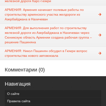
железной дороги Карс-Гюмри
АРМЕНИЯ: Армения начинает полевые работы по
строительству армянского участка желдороги из
Азербайджана в Нахичеван
АРМЕНИЯ: Для выполнения работ по строительству
железной дороги из Азербайджана в Нахичеван через
Сюникскую область Армении создана рабочая группа –
решение Пашиняна
АРМЕНИЯ: Никол Пашинян обсудил в Гюмри вопрос
строительства нового автовокзала
Комментарии (0)
Навигация
О сайте
Правила сайта