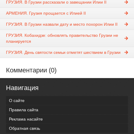
ГРУЗИЯ. В Грузии рассказали о завещании Илии II
АРМЕНИЯ. Грузия прощается с Илией II
ГРУЗИЯ. В Грузии назвали дату и место похорон Илии II
ГРУЗИЯ. Кобахидзе: обновлять правительство Грузии не
планируется
ГРУЗИЯ. День святости семьи отметят шествием в Грузии
Комментарии (0)
Навигация
О сайте
Правила сайта
Реклама насайте
Обратная связь