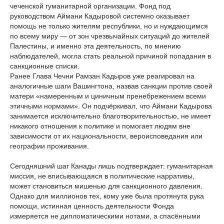
чеченской гуманитарной организации. Фонд под
руководством Аймани Кадыровой системно оказывает
помощь не только жителям республики, но и нуждающимся
по всему миру — от зон чрезвычайных ситуаций до жителей
Палестины, и именно эта деятельность, по мнению
наблюдателей, могла стать реальной причиной попадания в
санкционные списки.
Ранее Глава Чечни Рамзан Кадыров уже реагировал на
аналогичные шаги Вашингтона, назвав санкции против своей
матери «намеренным и циничным пренебрежением всеми
этичными нормами». Он подчёркивал, что Аймани Кадырова
занимается исключительно благотворительностью, не имеет
никакого отношения к политике и помогает людям вне
зависимости от их национальности, вероисповедания или
географии проживания.
Сегодняшний шаг Канады лишь подтверждает: гуманитарная
миссия, не вписывающаяся в политические нарративы,
может становиться мишенью для санкционного давления.
Однако для миллионов тех, кому уже была протянута рука
помощи, истинная ценность деятельности Фонда
измеряется не дипломатическими нотами, а спасёнными