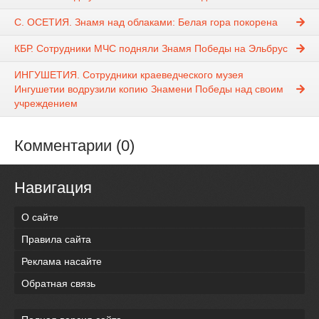
С. ОСЕТИЯ. Знамя над облаками: Белая гора покорена
КБР. Сотрудники МЧС подняли Знамя Победы на Эльбрус
ИНГУШЕТИЯ. Сотрудники краеведческого музея
Ингушетии водрузили копию Знамени Победы над своим
учреждением
Комментарии (0)
Навигация
О сайте
Правила сайта
Реклама насайте
Обратная связь