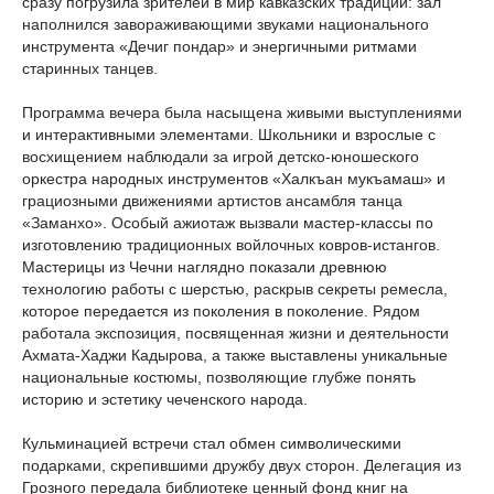
сразу погрузила зрителей в мир кавказских традиций: зал
наполнился завораживающими звуками национального
инструмента «Дечиг пондар» и энергичными ритмами
старинных танцев.
Программа вечера была насыщена живыми выступлениями
и интерактивными элементами. Школьники и взрослые с
восхищением наблюдали за игрой детско-юношеского
оркестра народных инструментов «Халкъан мукъамаш» и
грациозными движениями артистов ансамбля танца
«Заманхо». Особый ажиотаж вызвали мастер-классы по
изготовлению традиционных войлочных ковров-истангов.
Мастерицы из Чечни наглядно показали древнюю
технологию работы с шерстью, раскрыв секреты ремесла,
которое передается из поколения в поколение. Рядом
работала экспозиция, посвященная жизни и деятельности
Ахмата-Хаджи Кадырова, а также выставлены уникальные
национальные костюмы, позволяющие глубже понять
историю и эстетику чеченского народа.
Кульминацией встречи стал обмен символическими
подарками, скрепившими дружбу двух сторон. Делегация из
Грозного передала библиотеке ценный фонд книг на