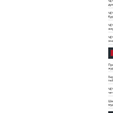
ЧЕ
ду
ЧЕ
Кур
ЧЕ
же
ЧЕ
зн
Пр
жу
Ха
те
ЧЕ
че
Ша
му