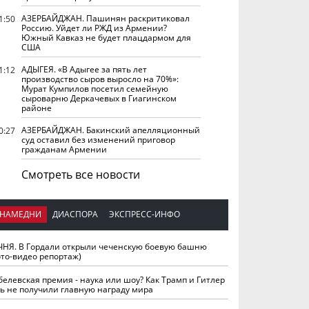
АЗЕРБАЙДЖАН. Пашинян раскритиковал
1:50
Россию. Уйдет ли РЖД из Армении?
Южный Кавказ не будет плацдармом для
США
АДЫГЕЯ. «В Адыгее за пять лет
1:12
производство сыров выросло на 70%»:
Мурат Кумпилов посетил семейную
сыроварню Деркачевых в Гиагинском
районе
АЗЕРБАЙДЖАН. Бакинский апелляционный
0:27
суд оставил без изменений приговор
гражданам Армении
Смотреть все новости
НАМЕДНИ
ДИАСПОРА
ЭКСПРЕСС-ИНФО
ЧНЯ. В Гордали открыли чеченскую боевую башню
ото-видео репортаж)
белевская премия - наука или шоу? Как Трамп и Гитлер
ть не получили главную награду мира