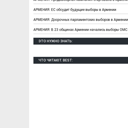
АРМЕНИЯ. ЕС обсудит будущие выборы в Армении
АРМЕНИЯ. Досрочных парламентских выборов в Армении
АРМЕНИЯ: В 23 общинах Армении начались выборы ОМС
ЭТО НУЖНО ЗНАТЬ:
ЧТО ЧИТАЮТ. BEST:
Х. Гапураев. Капкан
ЧЕЧНЯ. А. Ту
для Зелимхана (Отр.
"Зелимх
из романа «1овда»)
(Отрыво