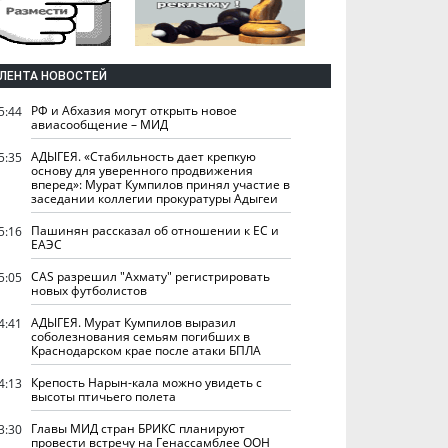
ЛЕНТА НОВОСТЕЙ
РФ и Абхазия могут открыть новое
5:44
авиасообщение – МИД
АДЫГЕЯ. «Стабильность дает крепкую
5:35
основу для уверенного продвижения
вперед»: Мурат Кумпилов принял участие в
заседании коллегии прокуратуры Адыгеи
Пашинян рассказал об отношении к ЕС и
5:16
ЕАЭС
CAS разрешил "Ахмату" регистрировать
5:05
новых футболистов
АДЫГЕЯ. Мурат Кумпилов выразил
4:41
соболезнования семьям погибших в
Краснодарском крае после атаки БПЛА
Крепость Нарын-кала можно увидеть с
4:13
высоты птичьего полета
Главы МИД стран БРИКС планируют
3:30
провести встречу на Генассамблее ООН