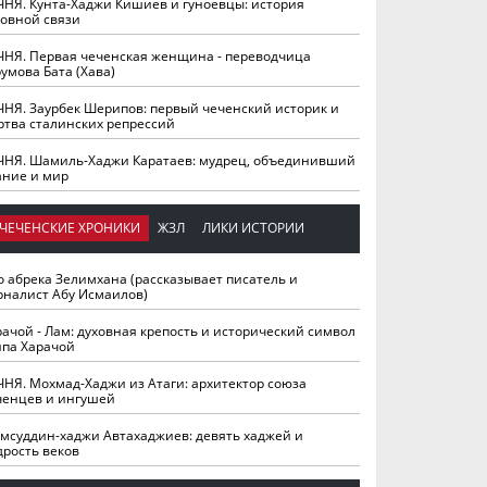
ЧНЯ. Кунта-Хаджи Кишиев и гуноевцы: история
ховной связи
ЧНЯ. Первая чеченская женщина - переводчица
умова Бата (Хава)
ЧНЯ. Заурбек Шерипов: первый чеченский историк и
ртва сталинских репрессий
ЧНЯ. Шамиль-Хаджи Каратаев: мудрец, объединивший
ание и мир
ЧЕЧЕНСКИЕ ХРОНИКИ
ЖЗЛ
ЛИКИ ИСТОРИИ
о абрека Зелимхана (рассказывает писатель и
рналист Абу Исмаилов)
рачой - Лам: духовная крепость и исторический символ
йпа Харачой
ЧНЯ. Мохмад-Хаджи из Атаги: архитектор союза
ченцев и ингушей
мсуддин-хаджи Автахаджиев: девять хаджей и
дрость веков