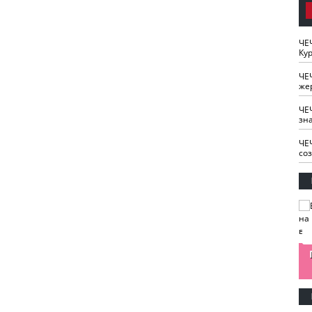
ЧЕ
Кур
ЧЕ
же
ЧЕ
зн
ЧЕ
со
изайн
Одобряете ли вы
Нужна ли "хартия
Ахмат"
антитабачный
ответственного
законопроект?
блогера"?