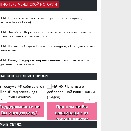
ПИОНЕРЫ ЧЕЧЕНСКОЙ ИСТОРИИ
ЧНЯ. Первая чеченская женщина - переводчица
умова Бата (Хава)
ЧНЯ. Заурбек Шерипов: первый чеченский историк и
ртва сталинских репрессий
ЧНЯ. Шамиль-Хаджи Каратаев: мудрец, объединивший
ание и мир
ЧНЯ. Халид Яндаров: первый чеченский лингвист и
здатель грамматики
НАШИ ПОСЛЕДНИЕ ОПРОСЫ
‹
›
Поддерживаете ли
Прошли ли Вы
Как Вы оцен
Вы инициативу?
вакцинацию от
деятельность
короновируса?
ЧР?
МЫ В СЕТЯХ: