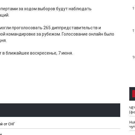
1
спертами за ходом выборов будут наблюдать
аций.
смогли проголосовать 265 диппредставительств и
1
ой командировке за рубежом. Голосование онлайн было
дня.
 в ближайшее воскресенье, 7 июня.
1
ЧЕ
(ф
Но
й от СНГ
чу
и