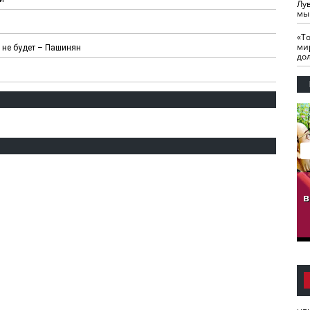
Лу
мы
«Т
ми
 не будет – Пашинян
до
гузов.
ЧЕЧНЯ. Обарг Варин
ЧЕЧНЯ. Хьаьжин
ан"
илли
мурд - обарг Вара
в
к)