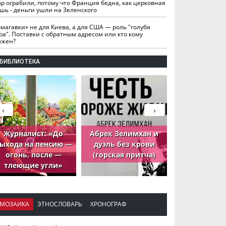
вр ограбили, потому что Франция бедна, как церковная
шь - деньги ушли на Зеленского
омагавки» не для Киева, а для США — роль "голубя
ра". Поставки с обратным адресом или кто кому
лжен?
БИБЛИОТЕКА
‹
›
Журналист: «До
Абрек Зелимхан и
Абрек Зели
ыхода на пенсию —
дуэль без крови
петух, ко
огонь, после —
(горская притча)
принёс де
тлеющие угли»
МОЗАИКА
ЭТНОСЛОВАРЬ
ХРОНОГРАФ