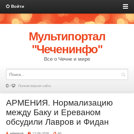
Войти
Мультипортал
"Чеченинфо"
Все о Чечне и мире
Полная версия сайта
АРМЕНИЯ. Нормализацию
между Баку и Ереваном
обсудили Лавров и Фидан
adminch
17-06-2026
60