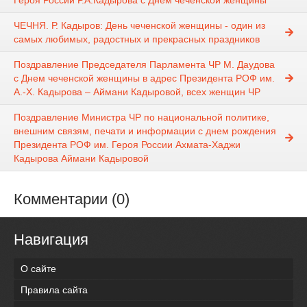
Героя России Р.А.Кадырова с Днем чеченской женщины
ЧЕЧНЯ. Р. Кадыров: День чеченской женщины - один из
самых любимых, радостных и прекрасных праздников
Поздравление Председателя Парламента ЧР М. Даудова
с Днем чеченской женщины в адрес Президента РОФ им.
А.-Х. Кадырова – Аймани Кадыровой, всех женщин ЧР
Поздравление Министра ЧР по национальной политике,
внешним связям, печати и информации с днем рождения
Президента РОФ им. Героя России Ахмата-Хаджи
Кадырова Аймани Кадыровой
Комментарии (0)
Навигация
О сайте
Правила сайта