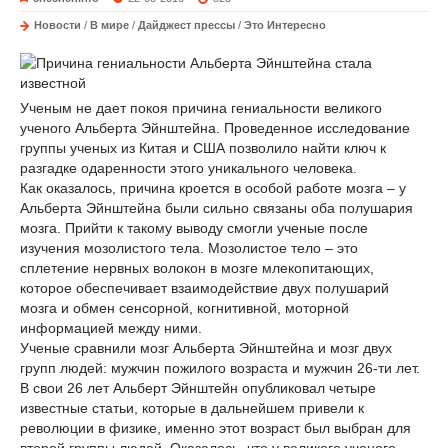
Новости
/
В мире
/
Дайджест прессы
/
Это Интересно
Ученым не дает покоя причина гениальности великого
ученого Альберта Эйнштейна. Проведенное исследование
группы ученых из Китая и США позволило найти ключ к
разгадке одаренности этого уникального человека.
Как оказалось, причина кроется в особой работе мозга – у
Альберта Эйнштейна были сильно связаны оба полушария
мозга. Прийти к такому выводу смогли ученые после
изучения мозолистого тела. Мозолистое тело – это
сплетение нервных волокон в мозге млекопитающих,
которое обеспечивает взаимодействие двух полушарий
мозга и обмен сенсорной, когнитивной, моторной
информацией между ними.
Ученые сравнили мозг Альберта Эйнштейна и мозг двух
групп людей: мужчин пожилого возраста и мужчин 26-ти лет.
В свои 26 лет Альберт Эйнштейн опубликовал четыре
известные статьи, которые в дальнейшем привели к
революции в физике, именно этот возраст был выбран для