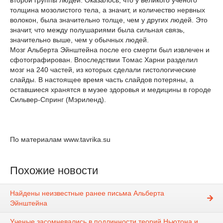
второй группы людей. Оказалось, что у великого ученого
толщина мозолистого тела, а значит, и количество нервных
волокон, была значительно толще, чем у других людей. Это
значит, что между полушариями была сильная связь,
значительно выше, чем у обычных людей.
Мозг Альберта Эйнштейна после его смерти был извлечен и
сфотографирован. Впоследствии Томас Харни разделил
мозг на 240 частей, из которых сделали гистологические
слайды. В настоящее время часть слайдов потеряны, а
оставшиеся хранятся в музее здоровья и медицины в городе
Сильвер-Спринг (Мэриленд).
По материалам www.tavrika.su
Похожие новости
Найдены неизвестные ранее письма Альберта
Эйнштейна
Ученые засомневались в подлинности теорий Ньютона и