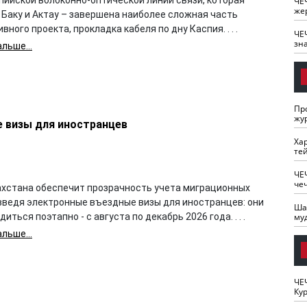
ЧЕ
же
 Баку и Актау – завершена наиболее сложная часть
вного проекта, прокладка кабеля по дну Каспия. . . .
ЧЕ
зн
льше...
Пр
жу
 визы для иностранцев
Ха
те
ЧЕ
че
хстана обеспечит прозрачность учета миграционных
 введя электронные въездные визы для иностранцев: они
Ша
му
диться поэтапно - с августа по декабрь 2026 года. . . .
льше...
ЧЕ
Кур