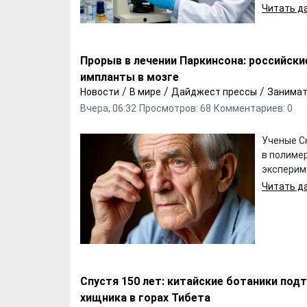
Читать да
Прорыв в лечении Паркинсона: российск
импланты в мозге
/
/
/
Новости
В мире
Дайджест прессы
Занимат
Вчера, 06:32
Просмотров: 68
Комментариев: 0
Ученые С
в полиме
эксперим
Читать да
Спустя 150 лет: китайские ботаники под
хищника в горах Тибета