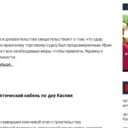
я доказательства свидетельствуют о том, что удар
по иранскому торговому судну был преднамеренным. Иран
гузов.
ЧЕЧНЯ. Обарг Варин
ЧЕЧНЯ. Хьаьжин
ет все необходимые меры, чтобы привлечь Украину к
ан"
илли
мурд - обарг Вара
в
нности...
к)
льше...
птический кабель по дну Каспия
ЧЕ
ду
ЧЕ
Кур
н завершил ключевой этап строительства
пийской волоконно-оптической линии связи, которая