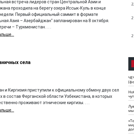
ьная встреча лидеров стран Центральной Азии и
2
жана проходила на берегу озера Иссык-Куль в конце
недели. Первый официальный саммит в формате
2
ная Азия – Азербайджан" запланирован на 8 октября.
речи – Туркменистан. . . .
льше...
2
аничных села
ЧЕ
(ф
ан и Киргизия приступили к официальному обмену двух сел
Но
чу
х в состав Ферганской области Узбекистана, в которых
твенно проживают этнические киргизы. . . .
Лу
льше...
мы
«Т
ми
до