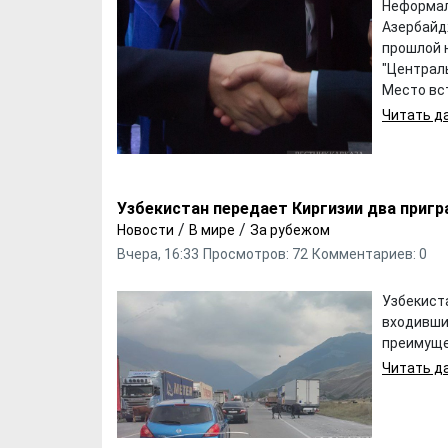
Неформал
Азербайд
прошлой 
"Централь
Место вст
Читать да
Узбекистан передает Киргизии два пригр
/
/
Новости
В мире
За рубежом
Вчера, 16:33
Просмотров: 72
Комментариев: 0
Узбекист
входивши
преимущес
Читать да