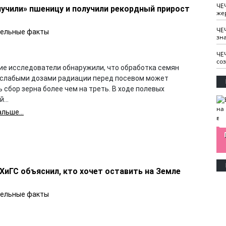
ЧЕ
лучили» пшеницу и получили рекордный прирост
же
ЧЕ
ельные факты
зн
ЧЕ
со
ие исследователи обнаружили, что обработка семян
слабыми дозами радиации перед посевом может
 сбор зерна более чем на треть. В ходе полевых
...
льше...
изайн
Одобряете ли вы
Нужна ли "хартия
Ахмат"
антитабачный
ответственного
законопроект?
блогера"?
ХиГС объяснил, кто хочет оставить на Земле
ельные факты