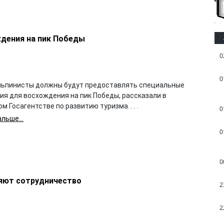
ждения на пик Победы
0
0
льпинисты должны будут предоставлять специальные
ия для восхождения на пик Победы, рассказали в
м Госагентстве по развитию туризма. . . .
0
льше...
0
0
ляют сотрудничество
2
2