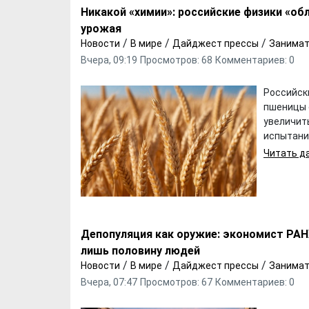
Никакой «химии»: российские физики «об
урожая
/
/
/
Новости
В мире
Дайджест прессы
Занимат
Вчера, 09:19
Просмотров: 68
Комментариев: 0
Российск
пшеницы 
увеличить
испытаний
Читать да
Хотели бы Вы
Выбираем д
переехать в другой
формы ФК "
регион РФ?
Депопуляция как оружие: экономист РАН
лишь половину людей
/
/
/
Новости
В мире
Дайджест прессы
Занимат
Вчера, 07:47
Просмотров: 67
Комментариев: 0