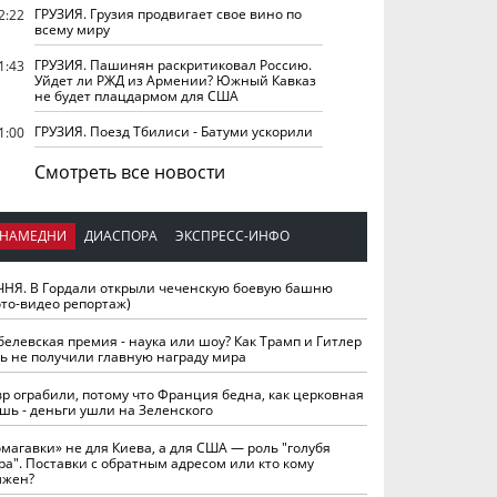
ГРУЗИЯ. Грузия продвигает свое вино по
2:22
всему миру
ГРУЗИЯ. Пашинян раскритиковал Россию.
1:43
Уйдет ли РЖД из Армении? Южный Кавказ
не будет плацдармом для США
ГРУЗИЯ. Поезд Тбилиси - Батуми ускорили
1:00
Смотреть все новости
НАМЕДНИ
ДИАСПОРА
ЭКСПРЕСС-ИНФО
ЧНЯ. В Гордали открыли чеченскую боевую башню
ото-видео репортаж)
белевская премия - наука или шоу? Как Трамп и Гитлер
ть не получили главную награду мира
вр ограбили, потому что Франция бедна, как церковная
шь - деньги ушли на Зеленского
омагавки» не для Киева, а для США — роль "голубя
ра". Поставки с обратным адресом или кто кому
лжен?