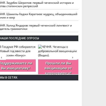
ЧНЯ. Заурбек Шерипов: первый чеченский историк и
ртва сталинских репрессий
ЧНЯ. Шамиль-Хаджи Каратаев: мудрец, объединивший
ание и мир
ЧНЯ. Халид Яндаров: первый чеченский лингвист и
здатель грамматики
НАШИ ПОСЛЕДНИЕ ОПРОСЫ
‹
›
Поддерживаете ли
Прошли ли Вы
Как Вы оцен
Вы инициативу?
вакцинацию от
деятельность
короновируса?
ЧР?
МЫ В СЕТЯХ: