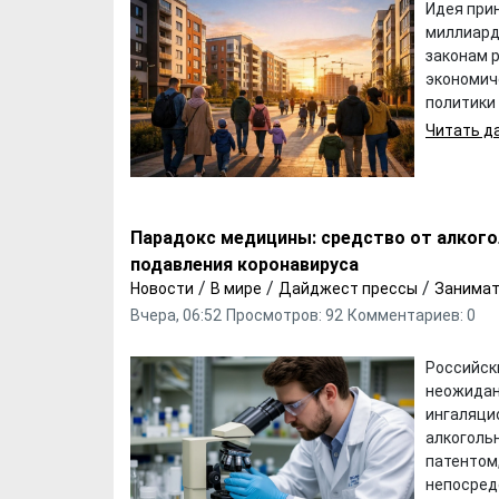
Идея при
миллиард
законам 
экономич
политики
Читать да
Парадокс медицины: средство от алкого
подавления коронавируса
/
/
/
Новости
В мире
Дайджест прессы
Занимат
Вчера, 06:52
Просмотров: 92
Комментариев: 0
Российск
неожидан
ингаляци
алкоголь
патентом
непосредс