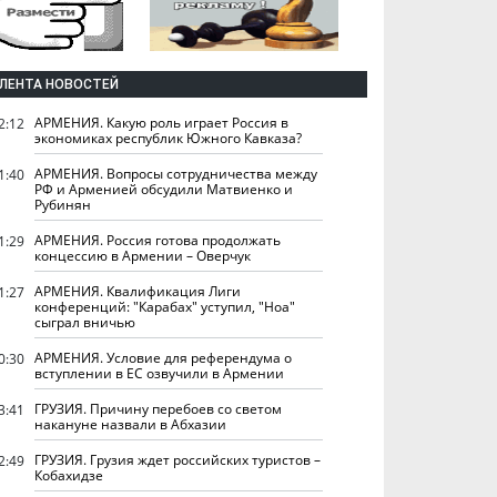
ЛЕНТА НОВОСТЕЙ
АРМЕНИЯ. Какую роль играет Россия в
2:12
экономиках республик Южного Кавказа?
АРМЕНИЯ. Вопросы сотрудничества между
1:40
РФ и Арменией обсудили Матвиенко и
Рубинян
АРМЕНИЯ. Россия готова продолжать
1:29
концессию в Армении – Оверчук
АРМЕНИЯ. Квалификация Лиги
1:27
конференций: "Карабах" уступил, "Ноа"
сыграл вничью
АРМЕНИЯ. Условие для референдума о
0:30
вступлении в ЕС озвучили в Армении
ГРУЗИЯ. Причину перебоев со светом
3:41
накануне назвали в Абхазии
ГРУЗИЯ. Грузия ждет российских туристов –
2:49
Кобахидзе