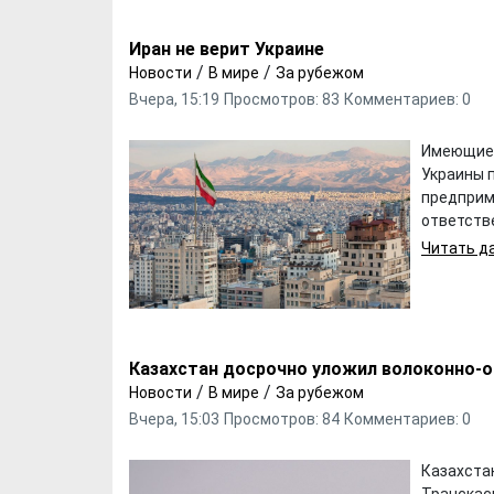
Иран не верит Украине
/
/
Новости
В мире
За рубежом
Вчера, 15:19
Просмотров: 83
Комментариев: 0
Имеющиес
Украины 
Х. Гапураев. Капкан
ЧЕЧНЯ. А. Ту
предприм
для Зелимхана (Отр.
"Зелимх
ответстве
из романа «1овда»)
(Отрыво
Читать да
Казахстан досрочно уложил волоконно-о
/
/
Новости
В мире
За рубежом
Вчера, 15:03
Просмотров: 84
Комментариев: 0
Казахста
Транскас