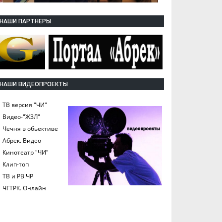
НАШИ ПАРТНЕРЫ
НАШИ ВИДЕОПРОЕКТЫ
ТВ версия "ЧИ"
Видео-"ЖЗЛ"
Чечня в обьективе
Абрек. Видео
Кинотеатр "ЧИ"
Клип-топ
ТВ и РВ ЧР
ЧГТРК. Онлайн