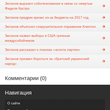
Зюганов выразил соболезнования в связи со смертью
Фиделя Кастро
Зюганов предрек кризис из-за бюджета на 2017 год
Зюганов объяснил сокрушительное поражение Клинтон
Зюганов назвал выборы в США грязным
междусобойчиком
Зюганов рассказал о поисках «золота партии»
Зюганов призвал бороться за «братский украинский
народ»
Комментарии (0)
Навигация
О сайте