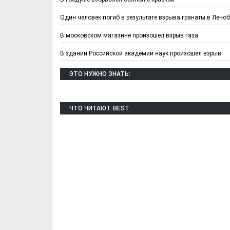
Один человек погиб в результате взрыва гранаты в Лено
В московском магазине произошел взрыв газа
В здании Российской академии наук произошел взрыв
ЭТО НУЖНО ЗНАТЬ:
ЧТО ЧИТАЮТ. BEST: