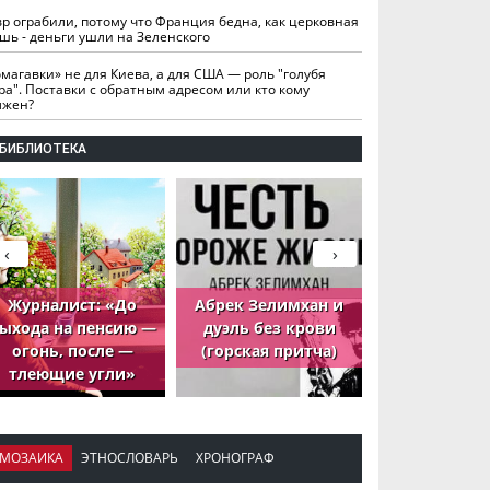
вр ограбили, потому что Франция бедна, как церковная
шь - деньги ушли на Зеленского
омагавки» не для Киева, а для США — роль "голубя
ра". Поставки с обратным адресом или кто кому
лжен?
БИБЛИОТЕКА
‹
›
Журналист: «До
Абрек Зелимхан и
Абрек Зели
ыхода на пенсию —
дуэль без крови
петух, ко
огонь, после —
(горская притча)
принёс де
тлеющие угли»
МОЗАИКА
ЭТНОСЛОВАРЬ
ХРОНОГРАФ