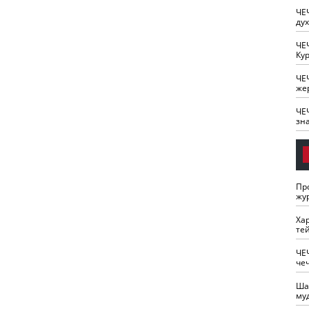
ЧЕ
ду
ЧЕ
Кур
ЧЕ
же
ЧЕ
зн
Пр
жу
Ха
те
ЧЕ
че
Ша
му