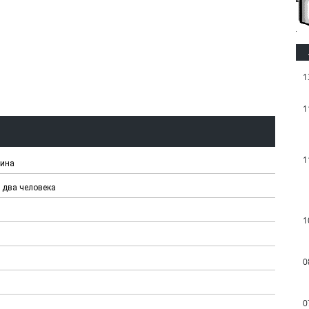
1
1
1
чина
 два человека
1
0
0