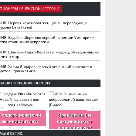
ПИОНЕРЫ ЧЕЧЕНСКОЙ ИСТОРИИ
ЧНЯ. Первая чеченская женщина - переводчица
умова Бата (Хава)
ЧНЯ. Заурбек Шерипов: первый чеченский историк и
ртва сталинских репрессий
ЧНЯ. Шамиль-Хаджи Каратаев: мудрец, объединивший
ание и мир
ЧНЯ. Халид Яндаров: первый чеченский лингвист и
здатель грамматики
НАШИ ПОСЛЕДНИЕ ОПРОСЫ
‹
›
Поддерживаете ли
Прошли ли Вы
Как Вы оцен
Вы инициативу?
вакцинацию от
деятельность
короновируса?
ЧР?
МЫ В СЕТЯХ: