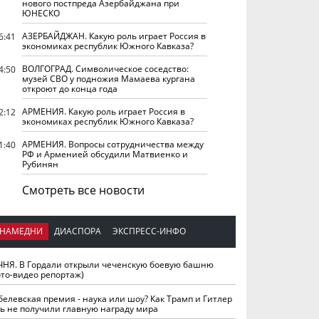
нового постпреда Азербайджана при
ЮНЕСКО
АЗЕРБАЙДЖАН. Какую роль играет Россия в
6:41
экономиках республик Южного Кавказа?
ВОЛГОГРАД. Символическое соседство:
4:50
музей СВО у подножия Мамаева кургана
откроют до конца года
АРМЕНИЯ. Какую роль играет Россия в
2:12
экономиках республик Южного Кавказа?
АРМЕНИЯ. Вопросы сотрудничества между
1:40
РФ и Арменией обсудили Матвиенко и
Рубинян
Смотреть все новости
НАМЕДНИ
ДИАСПОРА
ЭКСПРЕСС-ИНФО
ЧНЯ. В Гордали открыли чеченскую боевую башню
ото-видео репортаж)
белевская премия - наука или шоу? Как Трамп и Гитлер
ть не получили главную награду мира