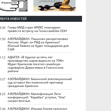
ЛЕНТА НОВОСТЕЙ
Главы МИД стран БРИКС планируют
3:30
провести встречу на Генассамблее ООН
АЗЕРБАЙДЖАН. Пашинян раскритиковал
1:50
Россию. Уйдет ли РЖД из Армении?
Южный Кавказ не будет плацдармом для
США
АДЫГЕЯ. «В Адыгее за пять лет
1:12
производство сыров выросло на 70%»:
Мурат Кумпилов посетил семейную
сыроварню Деркачевых в Гиагинском
районе
АЗЕРБАЙДЖАН. Бакинский апелляционный
0:27
суд оставил без изменений приговор
гражданам Армении
АЗЕРБАЙДЖАН. Квалификация Лиги
8:25
конференций: "Карабах" уступил, "Ноа"
сыграл вничью
АЗЕРБАЙДЖАН. Ильхам Алиев назначил
7:34