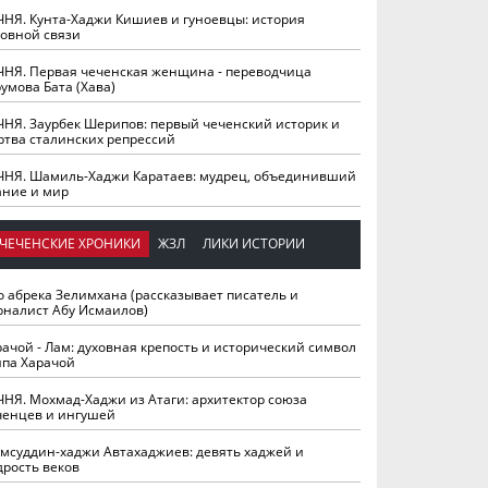
ЧНЯ. Кунта-Хаджи Кишиев и гуноевцы: история
ховной связи
ЧНЯ. Первая чеченская женщина - переводчица
умова Бата (Хава)
ЧНЯ. Заурбек Шерипов: первый чеченский историк и
ртва сталинских репрессий
ЧНЯ. Шамиль-Хаджи Каратаев: мудрец, объединивший
ание и мир
ЧЕЧЕНСКИЕ ХРОНИКИ
ЖЗЛ
ЛИКИ ИСТОРИИ
о абрека Зелимхана (рассказывает писатель и
рналист Абу Исмаилов)
рачой - Лам: духовная крепость и исторический символ
йпа Харачой
ЧНЯ. Мохмад-Хаджи из Атаги: архитектор союза
ченцев и ингушей
мсуддин-хаджи Автахаджиев: девять хаджей и
дрость веков