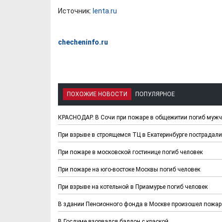
Источник:
lenta.ru
checheninfo.ru
ПОХОЖИЕ НОВОСТИ
ПОПУЛЯРНОЕ
КРАСНОДАР. В Сочи при пожаре в общежитии погиб муж
При взрыве в строящемся ТЦ в Екатеринбурге пострадали
При пожаре в московской гостинице погиб человек
При пожаре на юго-востоке Москвы погиб человек
При взрыве на котельной в Приамурье погиб человек
В здании Пенсионного фонда в Москве произошел пожар
В Госдуме взорвался баллон с краской