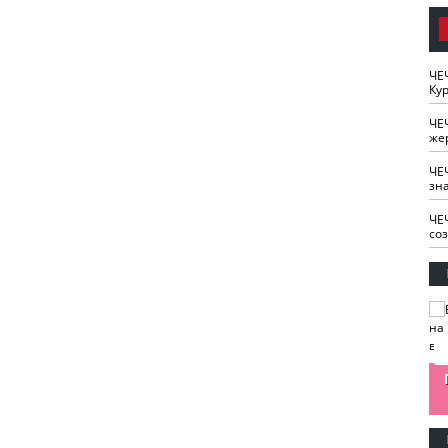
ЧЕ
Кур
ЧЕ
же
ЧЕ
зн
ЧЕ
со
изайн
Одобряете ли вы
Нужна ли "хартия
Ахмат"
антитабачный
ответственного
законопроект?
блогера"?