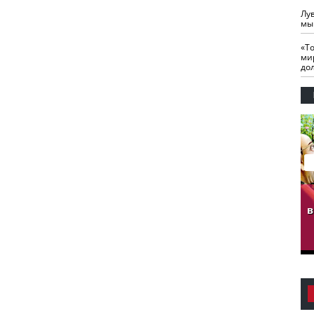
Лу
мы
«Т
ми
до
гузов.
ЧЕЧНЯ. Обарг Варин
ЧЕЧНЯ. Хьаьжин
ан"
илли
мурд - обарг Вара
в
к)