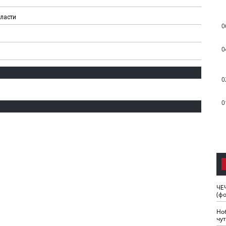
бласти
0
0
0
0
ЧЕ
(ф
Но
чу