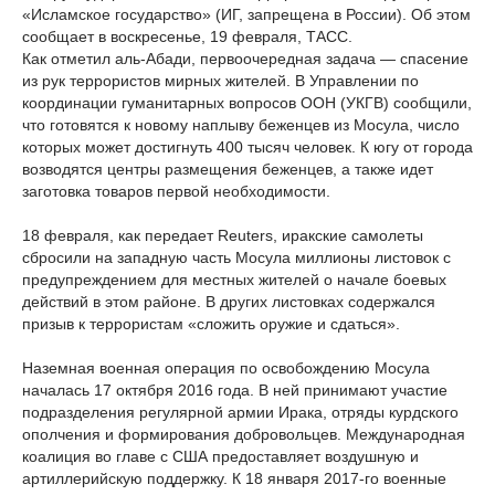
«Исламское государство» (ИГ, запрещена в России). Об этом
сообщает в воскресенье, 19 февраля, ТАСС.
Как отметил аль-Абади, первоочередная задача — спасение
из рук террористов мирных жителей. В Управлении по
координации гуманитарных вопросов ООН (УКГВ) сообщили,
что готовятся к новому наплыву беженцев из Мосула, число
которых может достигнуть 400 тысяч человек. К югу от города
возводятся центры размещения беженцев, а также идет
заготовка товаров первой необходимости.
18 февраля, как передает Reuters, иракские самолеты
сбросили на западную часть Мосула миллионы листовок с
предупреждением для местных жителей о начале боевых
действий в этом районе. В других листовках содержался
призыв к террористам «сложить оружие и сдаться».
Наземная военная операция по освобождению Мосула
началась 17 октября 2016 года. В ней принимают участие
подразделения регулярной армии Ирака, отряды курдского
ополчения и формирования добровольцев. Международная
коалиция во главе с США предоставляет воздушную и
артиллерийскую поддержку. К 18 января 2017-го военные