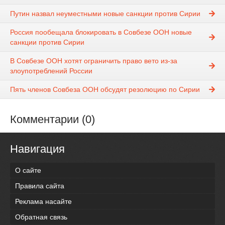
Путин назвал неуместными новые санкции против Сирии
Россия пообещала блокировать в Совбезе ООН новые
санкции против Сирии
В Совбезе ООН хотят ограничить право вето из-за
злоупотреблений России
Пять членов Совбеза ООН обсудят резолюцию по Сирии
Комментарии (0)
Навигация
О сайте
Правила сайта
Реклама насайте
Обратная связь