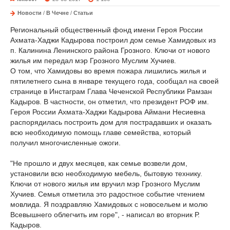
Новости
/
В Чечне
/
Статьи
Региональный общественный фонд имени Героя России
Ахмата-Хаджи Кадырова построил дом семье Хамидовых из
п. Калинина Ленинского района Грозного. Ключи от нового
жилья им передал мэр Грозного Муслим Хучиев.
О том, что Хамидовы во время пожара лишились жилья и
пятилетнего сына в январе текущего года, сообщал на своей
странице в Инстаграм Глава Чеченской Республики Рамзан
Кадыров. В частности, он отметил, что президент РОФ им.
Героя России Ахмата-Хаджи Кадырова Аймани Несиевна
распорядилась построить дом для пострадавших и оказать
всю необходимую помощь главе семейства, который
получил многочисленные ожоги.
"Не прошло и двух месяцев, как семье возвели дом,
установили всю необходимую мебель, бытовую технику.
Ключи от нового жилья им вручил мэр Грозного Муслим
Хучиев. Семья отметила это радостное событие чтением
мовлида. Я поздравляю Хамидовых с новосельем и молю
Всевышнего облегчить им горе", - написал во вторник Р.
Кадыров.