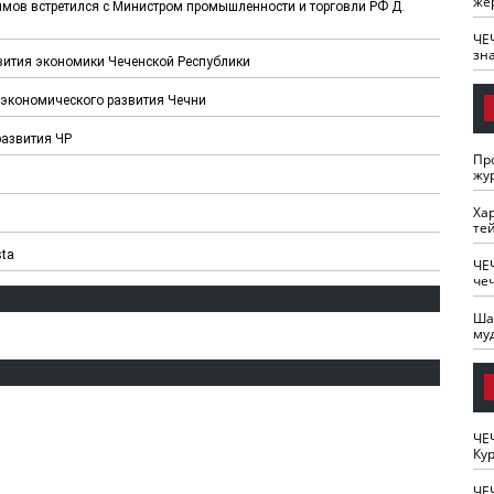
же
имов встретился с Министром промышленности и торговли РФ Д.
ЧЕ
зн
вития экономики Чеченской Республики
-экономического развития Чечни
развития ЧР
Пр
жу
Ха
те
sta
ЧЕ
че
Ша
му
ЧЕ
Кур
ЧЕ