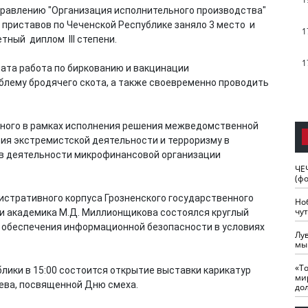
аправлению "Организация исполнительного производства"
приставов по Чеченской Республике заняло 3 место и
1
тный диплом III степени.
1
ата работа по биркованию и вакцинации
лему бродячего скота, а также своевременно проводить
озного в рамках исполнения решения межведомственной
ия экстремистской деятельности и терроризму в
 в деятельности микрофинансовой организации
ЧЕ
(ф
истративного корпуса Грозненского государственного
Но
чу
ни академика М.Д. Миллионщикова состоялся круглый
ы обеспечения информационной безопасности в условиях
Лу
мы
«Т
лики в 15:00 состоится открытие выставки карикатур
ми
ева, посвященной Дню смеха.
до