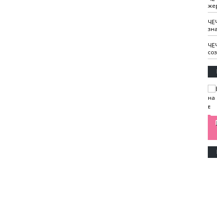
же
ЧЕ
зн
ЧЕ
со
изайн
Одобряете ли вы
Нужна ли "хартия
Ахмат"
антитабачный
ответственного
законопроект?
блогера"?