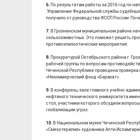
6.
По результатам работы за 2016 год по н
Управление Федеральной службы судебных 
получило от руководства ФССП России Поче
7.
В Грозненском муниципальном районе нач
сельхозживотных. Это поможет решить проб
противоэпизоотические мероприятия.
8.
Прокуратурой Октябрьского района г. Гр
рабочей группы по вопросам противодейств
Чеченской Республике проведена проверка
«Некоммерческий фонд «Баракат».
9.
В конференц-зале главного учебно-админ
нефтяного технического университета име
стол, участники которого обсудили вопрос
глобализации угроз.
10.
В Национальном музее Чеченской Респуб
«Смехотерапия» художника Апти Исламгири