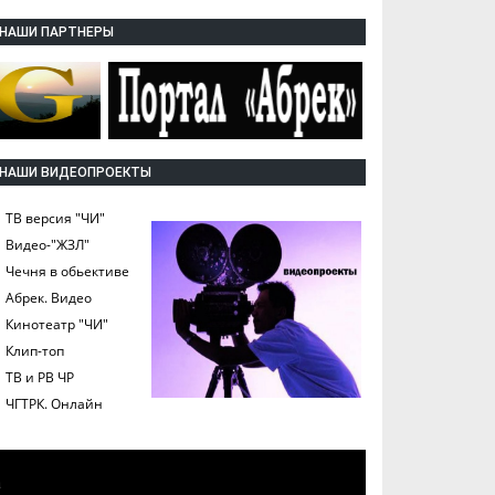
НАШИ ПАРТНЕРЫ
НАШИ ВИДЕОПРОЕКТЫ
ТВ версия "ЧИ"
Видео-"ЖЗЛ"
Чечня в обьективе
Абрек. Видео
Кинотеатр "ЧИ"
Клип-топ
ТВ и РВ ЧР
ЧГТРК. Онлайн
а