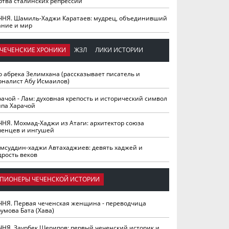
ртва сталинских репрессий
ЧНЯ. Шамиль-Хаджи Каратаев: мудрец, объединивший
ание и мир
ЧЕЧЕНСКИЕ ХРОНИКИ
ЖЗЛ
ЛИКИ ИСТОРИИ
о абрека Зелимхана (рассказывает писатель и
рналист Абу Исмаилов)
рачой - Лам: духовная крепость и исторический символ
йпа Харачой
ЧНЯ. Мохмад-Хаджи из Атаги: архитектор союза
ченцев и ингушей
мсуддин-хаджи Автахаджиев: девять хаджей и
дрость веков
ПИОНЕРЫ ЧЕЧЕНСКОЙ ИСТОРИИ
ЧНЯ. Первая чеченская женщина - переводчица
умова Бата (Хава)
ЧНЯ. Заурбек Шерипов: первый чеченский историк и