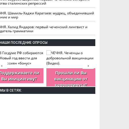
ртва сталинских репрессий
ЧНЯ. Шамиль-Хаджи Каратаев: мудрец, объединивший
ание и мир
ЧНЯ. Халид Яндаров: первый чеченский лингвист и
здатель грамматики
НАШИ ПОСЛЕДНИЕ ОПРОСЫ
‹
›
Поддерживаете ли
Прошли ли Вы
Как Вы оцен
Вы инициативу?
вакцинацию от
деятельность
короновируса?
ЧР?
МЫ В СЕТЯХ: