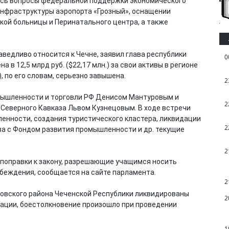
лись вопросы федеральной поддержки экономического
 инфраструктуры аэропорта «Грозный», оснащении
ой больницы и Перинатального центра, а также
ведливо относится к Чечне, заявил глава республики
0
 в 12,5 млрд руб. ($22,17 млн.) за свои активы в регионе
, по его словам, серьезно завышена.
2
мышленности и торговли РФ Денисом Мантуровым и
2
Северного Кавказа Львом Кузнецовым. В ходе встречи
енности, создания туристического кластера, ликвидации
2
ва с Фондом развития промышленности и др. текущие
2
поправки к закону, разрешающие учащимся носить
убеждения, сообщается на сайте парламента.
2
овского района Чеченской Республики ликвидированы
2
ации, боестолкновение произошло при проведении
1