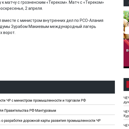
к матчу с грозненским «Тереком». Матч с «Тереком»
воскресенье, 2 апреля.
л вместе с министром внутренних дел по РСО-Алания
осдумы Зурабом Макиевым международный лагерь
х ворот.
гузов.
ЧЕЧНЯ. Обарг Варин
ЧЕЧНЯ. Хьаьжин
ан"
илли
мурд - обарг Вара
в
к)
ЧЕ
ти ЧР с министром промышленности и торговли РФ
ду
еля Правительства РФ Мантуровым
ЧЕ
Кур
 о разработке дорожной карты развития промышленности ЧР
ЧЕ