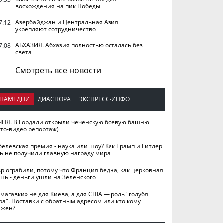
восхождения на пик Победы
Азербайджан и Центральная Азия
7:12
укрепляют сотрудничество
АБХАЗИЯ. Абхазия полностью осталась без
7:08
света
Смотреть все новости
НАМЕДНИ
ДИАСПОРА
ЭКСПРЕСС-ИНФО
ЧНЯ. В Гордали открыли чеченскую боевую башню
ото-видео репортаж)
белевская премия - наука или шоу? Как Трамп и Гитлер
ть не получили главную награду мира
вр ограбили, потому что Франция бедна, как церковная
шь - деньги ушли на Зеленского
омагавки» не для Киева, а для США — роль "голубя
ра". Поставки с обратным адресом или кто кому
лжен?