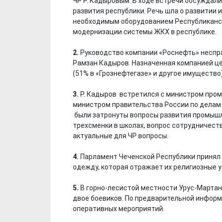
ЧР Р. Кадыровым. В ходе встречи обсужда
развития республики. Речь шла о развитии
необходимым оборудованием Республиканск
модернизации системы ЖКХ в республике.
2.
Руководство компании «Роснефть» неспра
Рамзан Кадыров. Назначенная компанией цена
(51% в «Грознефтегазе» и другое имущество)
3.
Р. Кадыров встретился с министром про
министром правительства России по делам 
были затронуты вопросы развития промышл
трехсменки в школах, вопрос сотрудничест
актуальные для ЧР вопросы.
4.
Парламент Чеченской Республики принял 
одежду, которая отражает их религиозные 
5.
В горно-лесистой местности Урус-Мартан
двое боевиков. По предварительной информ
оперативных мероприятий.