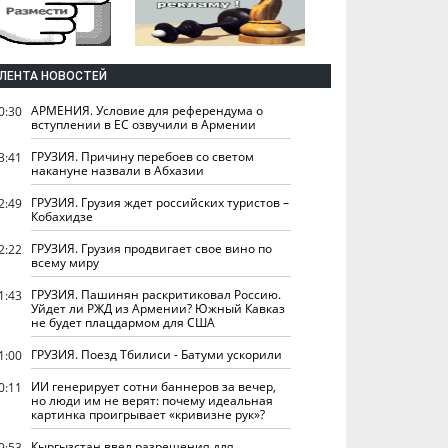
ЛЕНТА НОВОСТЕЙ
АРМЕНИЯ. Условие для референдума о
0:30
вступлении в ЕС озвучили в Армении
ГРУЗИЯ. Причину перебоев со светом
3:41
накануне назвали в Абхазии
ГРУЗИЯ. Грузия ждет российских туристов –
2:49
Кобахидзе
ГРУЗИЯ. Грузия продвигает свое вино по
2:22
всему миру
ГРУЗИЯ. Пашинян раскритиковал Россию.
1:43
Уйдет ли РЖД из Армении? Южный Кавказ
не будет плацдармом для США
ГРУЗИЯ. Поезд Тбилиси - Батуми ускорили
1:00
ИИ генерирует сотни баннеров за вечер,
0:11
но люди им не верят: почему идеальная
картинка проигрывает «кривизне рук»?
Кыргызстан ввел разрешения для
9:53