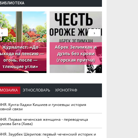
БИБЛИОТЕКА
‹
›
Журналист: «До
Абрек Зелимхан и
Абрек Зели
ыхода на пенсию —
дуэль без крови
петух, ко
огонь, после —
(горская притча)
принёс де
тлеющие угли»
МОЗАИКА
ЭТНОСЛОВАРЬ
ХРОНОГРАФ
ЧНЯ. Кунта-Хаджи Кишиев и гуноевцы: история
ховной связи
ЧНЯ. Первая чеченская женщина - переводчица
умова Бата (Хава)
ЧНЯ. Заурбек Шерипов: первый чеченский историк и