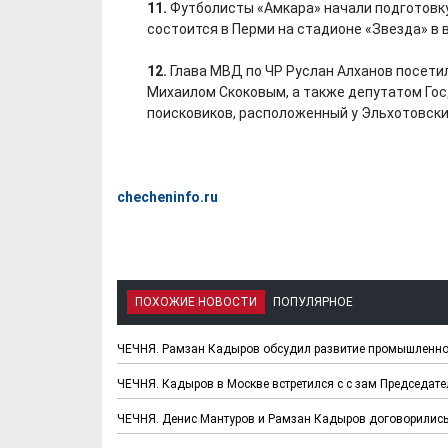
11.
Футболисты «Амкара» начали подготовку 
состоится в Перми на стадионе «Звезда» в 
12.
Глава МВД по ЧР Руслан Алханов посети
Михаилом Скоковым, а также депутатом Г
поисковиков, расположенный у Эльхотовски
Х. Гапураев. Капкан
ЧЕЧНЯ. А. Ту
для Зелимхана (Отр.
"Зелимх
из романа «1овда»)
(Отрыво
checheninfo.ru
ПОХОЖИЕ НОВОСТИ
ПОПУЛЯРНОЕ
ЧЕЧНЯ. Рамзан Кадыров обсудил развитие промышленнос
ЧЕЧНЯ. Кадыров в Москве встретился с с зам Председат
ЧЕЧНЯ. Денис Мантуров и Рамзан Кадыров договорились