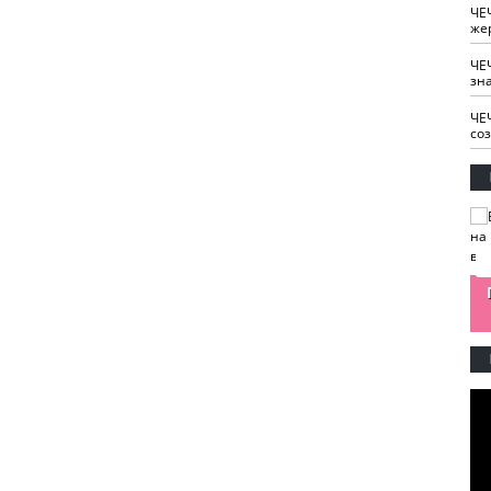
ЧЕ
же
ЧЕ
зн
ЧЕ
со
изайн
Одобряете ли вы
Нужна ли "хартия
Ахмат"
антитабачный
ответственного
законопроект?
блогера"?