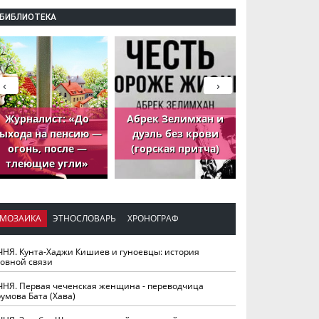
БИБЛИОТЕКА
‹
›
Журналист: «До
Абрек Зелимхан и
Абрек Зели
ыхода на пенсию —
дуэль без крови
петух, ко
огонь, после —
(горская притча)
принёс де
тлеющие угли»
МОЗАИКА
ЭТНОСЛОВАРЬ
ХРОНОГРАФ
ЧНЯ. Кунта-Хаджи Кишиев и гуноевцы: история
ховной связи
ЧНЯ. Первая чеченская женщина - переводчица
умова Бата (Хава)