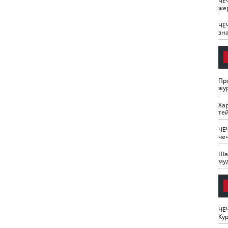
ЧЕ
же
ЧЕ
зн
Пр
жу
Ха
те
ЧЕ
че
Ша
му
ЧЕ
Кур