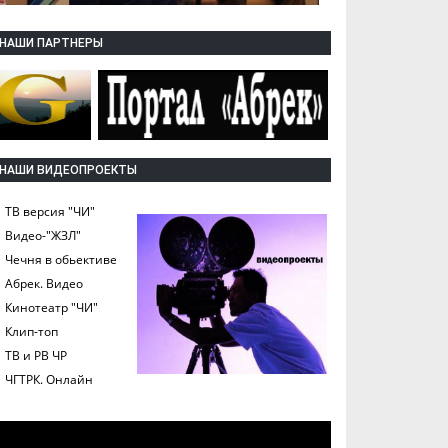
НАШИ ПАРТНЕРЫ
НАШИ ВИДЕОПРОЕКТЫ
ТВ версия "ЧИ"
Видео-"ЖЗЛ"
Чечня в обьективе
Абрек. Видео
Кинотеатр "ЧИ"
Клип-топ
ТВ и РВ ЧР
ЧГТРК. Онлайн