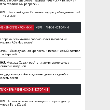
ЧНЯ. Заурбек Шерипов: первый чеченский историк и
ртва сталинских репрессий
ЧНЯ. Шамиль-Хаджи Каратаев: мудрец, объединивший
ание и мир
ЧЕЧЕНСКИЕ ХРОНИКИ
ЖЗЛ
ЛИКИ ИСТОРИИ
о абрека Зелимхана (рассказывает писатель и
рналист Абу Исмаилов)
рачой - Лам: духовная крепость и исторический символ
йпа Харачой
ЧНЯ. Мохмад-Хаджи из Атаги: архитектор союза
ченцев и ингушей
мсуддин-хаджи Автахаджиев: девять хаджей и
дрость веков
ПИОНЕРЫ ЧЕЧЕНСКОЙ ИСТОРИИ
ЧНЯ. Первая чеченская женщина - переводчица
умова Бата (Хава)