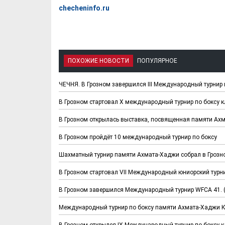
checheninfo.ru
ПОХОЖИЕ НОВОСТИ
ПОПУЛЯРНОЕ
ЧЕЧНЯ. В Грозном завершился III Международный турнир п
В Грозном стартовал X международный турнир по боксу 
В Грозном открылась выставка, посвященная памяти Ах
В Грозном пройдёт 10 международный турнир по боксу
Шахматный турнир памяти Ахмата-Хаджи собрал в Грозно
В Грозном стартовал VII Международный юниорский турн
В Грозном завершился Международный турнир WFCA 41. 
Международный турнир по боксу памяти Ахмата-Хаджи К
В Грозном открылся IX Международный турнир по боксу 