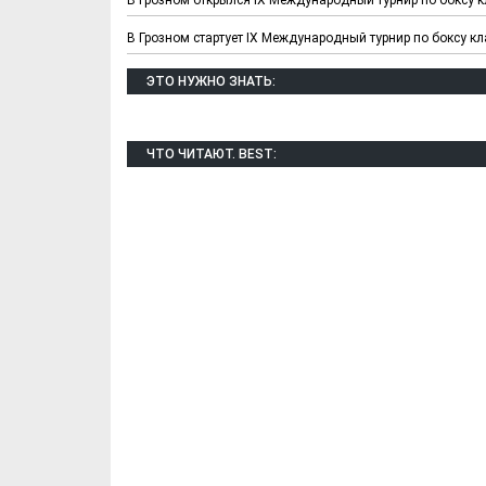
В Грозном стартует IX Международный турнир по боксу 
ЭТО НУЖНО ЗНАТЬ:
ЧТО ЧИТАЮТ. BEST:
Х. Гапураев. Капкан
ЧЕЧНЯ. А. Ту
для Зелимхана (Отр.
"Зелимх
из романа «1овда»)
(Отрыво