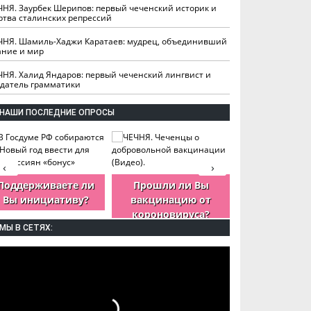
ЧНЯ. Заурбек Шерипов: первый чеченский историк и
ртва сталинских репрессий
ЧНЯ. Шамиль-Хаджи Каратаев: мудрец, объединивший
ание и мир
ЧНЯ. Халид Яндаров: первый чеченский лингвист и
здатель грамматики
НАШИ ПОСЛЕДНИЕ ОПРОСЫ
‹
›
Поддерживаете ли
Прошли ли Вы
Как Вы оцен
Вы инициативу?
вакцинацию от
деятельность
короновируса?
ЧР?
МЫ В СЕТЯХ: