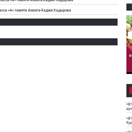
класса «А» памяти Ахмата-Хаджи Кадырова
гузов.
ЧЕЧНЯ. Обарг Варин
ЧЕЧНЯ. Хьаьжин
ан"
илли
мурд - обарг Вара
в
к)
ЧЕ
ду
ЧЕ
Кур