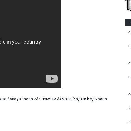
0
0
0
0
0
 по боксу класса «А» памяти Ахмата-Хаджи Кадырова.
2
2