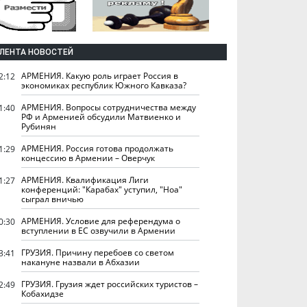
ЛЕНТА НОВОСТЕЙ
АРМЕНИЯ. Какую роль играет Россия в
2:12
экономиках республик Южного Кавказа?
АРМЕНИЯ. Вопросы сотрудничества между
1:40
РФ и Арменией обсудили Матвиенко и
Рубинян
АРМЕНИЯ. Россия готова продолжать
1:29
концессию в Армении – Оверчук
АРМЕНИЯ. Квалификация Лиги
1:27
конференций: "Карабах" уступил, "Ноа"
сыграл вничью
АРМЕНИЯ. Условие для референдума о
0:30
вступлении в ЕС озвучили в Армении
ГРУЗИЯ. Причину перебоев со светом
3:41
накануне назвали в Абхазии
ГРУЗИЯ. Грузия ждет российских туристов –
2:49
Кобахидзе