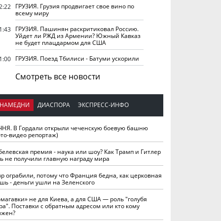
ГРУЗИЯ. Грузия продвигает свое вино по
2:22
всему миру
ГРУЗИЯ. Пашинян раскритиковал Россию.
1:43
Уйдет ли РЖД из Армении? Южный Кавказ
не будет плацдармом для США
ГРУЗИЯ. Поезд Тбилиси - Батуми ускорили
1:00
Смотреть все новости
НАМЕДНИ
ДИАСПОРА
ЭКСПРЕСС-ИНФО
ЧНЯ. В Гордали открыли чеченскую боевую башню
ото-видео репортаж)
белевская премия - наука или шоу? Как Трамп и Гитлер
ть не получили главную награду мира
вр ограбили, потому что Франция бедна, как церковная
шь - деньги ушли на Зеленского
омагавки» не для Киева, а для США — роль "голубя
ра". Поставки с обратным адресом или кто кому
лжен?