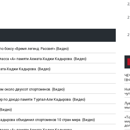
2
2
2
о боксу «Время легенд. Рассвет».(Видео)
класса «А» памяти Ахмата-Хаджи Кадырова. (Видео)
мата-Хаджи Кадырова. (Видео)
ЧЕ
(ф
Но
м около двухсот спортсменов. (Видео)
чу
ир по дзюдо памяти Турпал-Али Кадырова. (Видео)
Лу
мы
(Видео)
«Т
адырова объединил спортсменов 10 стран мира. (Видео)
ми
до
класса «А» памяти Ахмата-Хаджи Кадырова