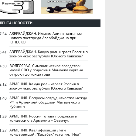
ЛЕНТА НОВОСТЕЙ
АЗЕРБАЙДЖАН. Ильхам Алиев назначил
7:34
нового постпреда Азербайджана при
ЮНЕСКО
АЗЕРБАЙДЖАН. Какую роль играет Россия в
6:41
экономиках республик Южного Кавказа?
ВОЛГОГРАД. Символическое соседство:
4:50
музей СВО у подножия Мамаева кургана
откроют до конца года
АРМЕНИЯ. Какую роль играет Россия в
2:12
экономиках республик Южного Кавказа?
АРМЕНИЯ. Вопросы сотрудничества между
1:40
РФ и Арменией обсудили Матвиенко и
Рубинян
АРМЕНИЯ. Россия готова продолжать
1:29
концессию в Армении – Оверчук
АРМЕНИЯ. Квалификация Лиги
1:27
конференций: "Карабах" уступил, "Ноа"