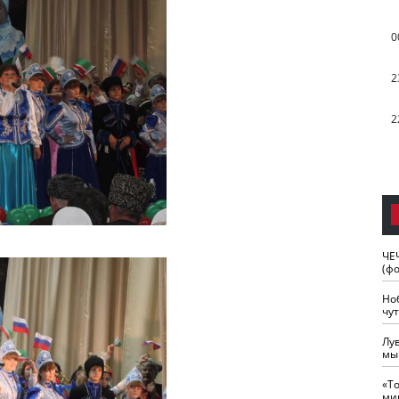
0
2
2
ЧЕ
(ф
Но
чу
Лу
мы
«Т
ми