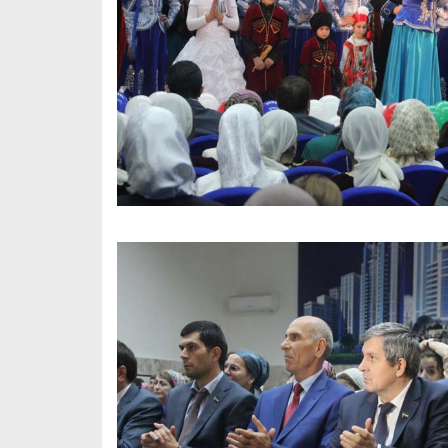
Х. Гапураев. Капкан
ЧЕЧНЯ. А. Ту
для Зелимхана (Отр.
"Зелимх
из романа «1овда»)
(Отрыво