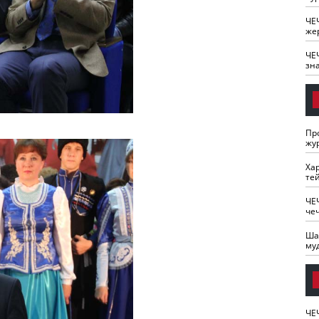
ЧЕ
же
ЧЕ
зн
Пр
жу
Ха
те
ЧЕ
че
Ша
му
ЧЕ