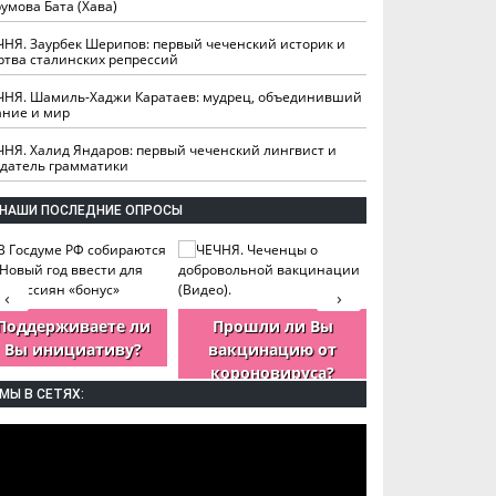
умова Бата (Хава)
ЧНЯ. Заурбек Шерипов: первый чеченский историк и
ртва сталинских репрессий
ЧНЯ. Шамиль-Хаджи Каратаев: мудрец, объединивший
ание и мир
ЧНЯ. Халид Яндаров: первый чеченский лингвист и
здатель грамматики
НАШИ ПОСЛЕДНИЕ ОПРОСЫ
‹
›
Поддерживаете ли
Прошли ли Вы
Как Вы оцен
Вы инициативу?
вакцинацию от
деятельность
короновируса?
ЧР?
МЫ В СЕТЯХ: