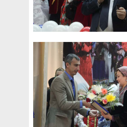
Хотели бы Вы
Выбираем д
переехать в другой
формы ФК "
регион РФ?