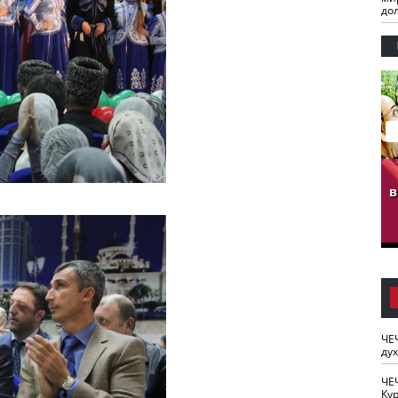
до
гузов.
ЧЕЧНЯ. Обарг Варин
ЧЕЧНЯ. Хьаьжин
ан"
илли
мурд - обарг Вара
в
к)
ЧЕ
ду
ЧЕ
Кур