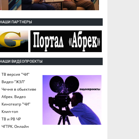
НАШИ ПАРТНЕРЫ
НАШИ ВИДЕОПРОЕКТЫ
ТВ версия "ЧИ"
Видео-"ЖЗЛ"
Чечня в обьективе
Абрек. Видео
Кинотеатр "ЧИ"
Клип-топ
ТВ и РВ ЧР
ЧГТРК. Онлайн