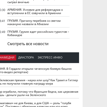
сыграл вничью
АРМЕНИЯ. Условие для референдума о
0:30
вступлении в ЕС озвучили в Армении
ГРУЗИЯ. Причину перебоев со светом
3:41
накануне назвали в Абхазии
ГРУЗИЯ. Грузия ждет российских туристов –
2:49
Кобахидзе
Смотреть все новости
НАМЕДНИ
ДИАСПОРА
ЭКСПРЕСС-ИНФО
ЧНЯ. В Гордали открыли чеченскую боевую башню
ото-видео репортаж)
белевская премия - наука или шоу? Как Трамп и Гитлер
ть не получили главную награду мира
вр ограбили, потому что Франция бедна, как церковная
шь - деньги ушли на Зеленского
омагавки» не для Киева, а для США — роль "голубя
ра". Поставки с обратным адресом или кто кому