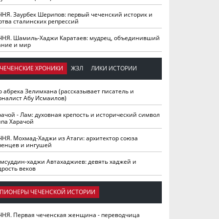
ЧНЯ. Заурбек Шерипов: первый чеченский историк и
ртва сталинских репрессий
ЧНЯ. Шамиль-Хаджи Каратаев: мудрец, объединивший
ание и мир
ЧЕЧЕНСКИЕ ХРОНИКИ
ЖЗЛ
ЛИКИ ИСТОРИИ
о абрека Зелимхана (рассказывает писатель и
рналист Абу Исмаилов)
рачой - Лам: духовная крепость и исторический символ
йпа Харачой
ЧНЯ. Мохмад-Хаджи из Атаги: архитектор союза
ченцев и ингушей
мсуддин-хаджи Автахаджиев: девять хаджей и
дрость веков
ПИОНЕРЫ ЧЕЧЕНСКОЙ ИСТОРИИ
ЧНЯ. Первая чеченская женщина - переводчица