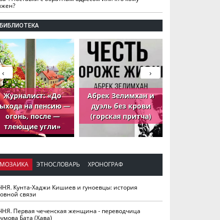
лжен?
БИБЛИОТЕКА
‹
›
Журналист: «До
Абрек Зелимхан и
Абрек Зели
ыхода на пенсию —
дуэль без крови
петух, ко
огонь, после —
(горская притча)
принёс де
тлеющие угли»
МОЗАИКА
ЭТНОСЛОВАРЬ
ХРОНОГРАФ
ЧНЯ. Кунта-Хаджи Кишиев и гуноевцы: история
ховной связи
ЧНЯ. Первая чеченская женщина - переводчица
умова Бата (Хава)