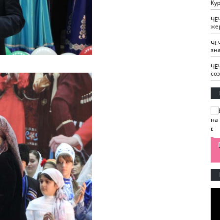
Кур
ЧЕ
же
ЧЕ
зн
ЧЕ
со
изайн
Одобряете ли вы
Нужна ли "хартия
Ахмат"
антитабачный
ответственного
законопроект?
блогера"?