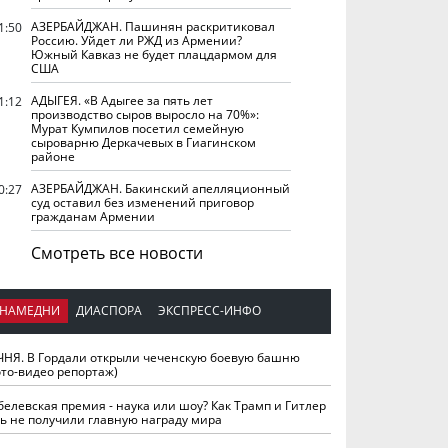
АЗЕРБАЙДЖАН. Пашинян раскритиковал
1:50
Россию. Уйдет ли РЖД из Армении?
Южный Кавказ не будет плацдармом для
США
АДЫГЕЯ. «В Адыгее за пять лет
1:12
производство сыров выросло на 70%»:
Мурат Кумпилов посетил семейную
сыроварню Деркачевых в Гиагинском
районе
АЗЕРБАЙДЖАН. Бакинский апелляционный
0:27
суд оставил без изменений приговор
гражданам Армении
Смотреть все новости
НАМЕДНИ
ДИАСПОРА
ЭКСПРЕСС-ИНФО
ЧНЯ. В Гордали открыли чеченскую боевую башню
ото-видео репортаж)
белевская премия - наука или шоу? Как Трамп и Гитлер
ть не получили главную награду мира