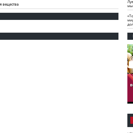
Лу
я вещества
мы
«Т
ми
до
гузов.
ЧЕЧНЯ. Обарг Варин
ЧЕЧНЯ. Хьаьжин
ан"
илли
мурд - обарг Вара
в
к)