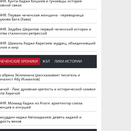
ЧНЯ. Кунта-Хаджи Кишиев и гуноевцы: история
ховной связи
ЧНЯ. Первая чеченская женщина - переводчица
умова Бата (Хава)
ЧНЯ. Заурбек Шерипов: первый чеченский историк и
ртва сталинских репрессий
ЧНЯ. Шамиль-Хаджи Каратаев: мудрец, объединивший
ание и мир
ЧЕЧЕНСКИЕ ХРОНИКИ
ЖЗЛ
ЛИКИ ИСТОРИИ
о абрека Зелимхана (рассказывает писатель и
рналист Абу Исмаилов)
рачой - Лам: духовная крепость и исторический символ
йпа Харачой
ЧНЯ. Мохмад-Хаджи из Атаги: архитектор союза
ченцев и ингушей
мсуддин-хаджи Автахаджиев: девять хаджей и
дрость веков