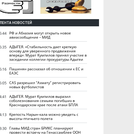
ЛЕНТА НОВОСТЕЙ
РФ и Абхазия могут открыть новое
5:44
авиасообщение – МИД
АДЫГЕЯ. «Стабильность дает крепкую
5:35
основу для уверенного продвижения
вперед»: Мурат Кумпилов принял участие в
заседании коллегии прокуратуры Адыгеи
Пашинян рассказал об отношении к ЕС и
5:16
ЕАЭС
CAS разрешил "Ахмату" регистрировать
5:05
новых футболистов
АДЫГЕЯ. Мурат Кумпилов выразил
4:41
соболезнования семьям погибших в
Краснодарском крае после атаки БПЛА
Крепость Нарын-кала можно увидеть с
4:13
высоты птичьего полета
Главы МИД стран БРИКС планируют
3:30
провести встречу на Генассамблее ООН