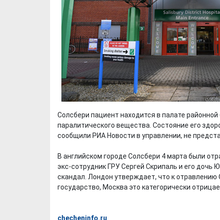
Солсбери пациент находится в палате районной
паралитического вещества. Состояние его здоро
сообщили РИА Новости в управлении, не предст
В английском городе Солсбери 4 марта были от
экс-сотрудник ГРУ Сергей Скрипаль и его дочь
скандал. Лондон утверждает, что к отравлению
государство, Москва это категорически отрицае
checheninfo.ru