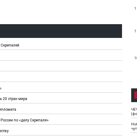
1
1
и Скрипалей
1
ь
ь 20 стран мира
ЧЕ
дипломата
(ф
 России по «делу Скрипаля»
Но
чу
еству