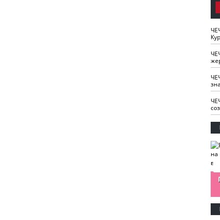
ЧЕ
Кур
ЧЕ
же
ЧЕ
зн
ЧЕ
со
изайн
Одобряете ли вы
Нужна ли "хартия
Ахмат"
антитабачный
ответственного
законопроект?
блогера"?