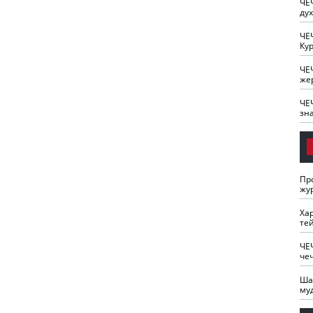
ЧЕ
ду
ЧЕ
Кур
ЧЕ
же
ЧЕ
зн
Пр
жу
Ха
те
ЧЕ
че
Ша
му