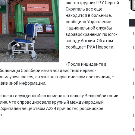
экс-сотрудник ГРУ Сергей
Скрипаль все еще
находится в больнице,
сообщило Управление
Национальной службы
1
здравоохранения по юго-
западу Англии. Об этом
сообщает РИА Новости.
1
«После инцидента в
1
 больницы Солсбери из-за воздействия нервно-
вья улучшается, он уже не в критическом состоянии», –
авив иной информации.
1
равлены осужденный за шпионаж в пользу Великобритании
1
 Юлия, что спровоцировало крупный международный
 Скрипалей веществом А234 причастно российское
т.
1
1