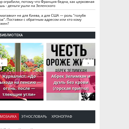
вр ограбили, потому что Франция бедна, как церковная
шь - деньги ушли на Зеленского
омагавки» не для Киева, а для США — роль "голубя
ра". Поставки с обратным адресом или кто кому
лжен?
БИБЛИОТЕКА
‹
›
Журналист: «До
Абрек Зелимхан и
Абрек Зели
ыхода на пенсию —
дуэль без крови
петух, ко
огонь, после —
(горская притча)
принёс де
тлеющие угли»
МОЗАИКА
ЭТНОСЛОВАРЬ
ХРОНОГРАФ