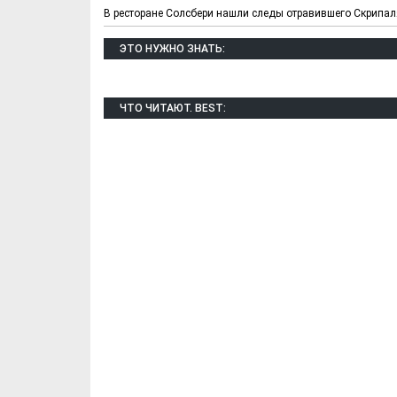
В ресторане Солсбери нашли следы отравившего Скрипал
ЭТО НУЖНО ЗНАТЬ:
ЧТО ЧИТАЮТ. BEST:
Х. Гапураев. Капкан
ЧЕЧНЯ. А. Ту
для Зелимхана (Отр.
"Зелимх
из романа «1овда»)
(Отрыво