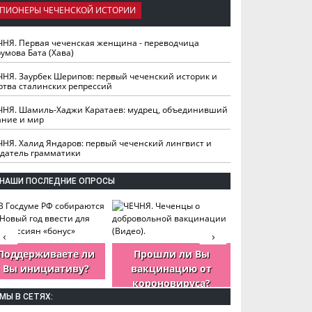
ПИОНЕРЫ ЧЕЧЕНСКОЙ ИСТОРИИ
ЧНЯ. Первая чеченская женщина - переводчица
умова Бата (Хава)
ЧНЯ. Заурбек Шерипов: первый чеченский историк и
ртва сталинских репрессий
ЧНЯ. Шамиль-Хаджи Каратаев: мудрец, объединивший
ание и мир
ЧНЯ. Халид Яндаров: первый чеченский лингвист и
здатель грамматики
НАШИ ПОСЛЕДНИЕ ОПРОСЫ
‹
›
Поддерживаете ли
Прошли ли Вы
Как Вы оцен
Вы инициативу?
вакцинацию от
деятельность
короновируса?
ЧР?
МЫ В СЕТЯХ: