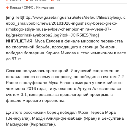
Кавказ
/
СКФО
/
Ингушетия
[img=left]http://www.gazetaingush.ru/sites/default/files/styles/juic
ebox_small/public/news/20181028-ingushskiy-borec-greko-
rimskogo-stilya-musa-evloev-chempion-mira-v-vese-97-
kg/grekorimskayaborba2.jpg?itok=JClR5fES[/img]
ИНГУШЕТИЯ.
Муса Евлоев в финале мирового первенства
по спортивной борьбе, проходящего в столице Венгрии,
победил болгарина Кирила Милова и стал чемпионом в весе
до 97 кг.
Схватка получилось зрелищной. Ингушский спортсмен не
оставил шанса своему сопернику, он победил со счетом 7:2.
Ранее в полуфинале Муса Евлоев выиграл у олимпийского
чемпиона 2016 года, титулованного Артура Алексаняна со
счетом 3:1, взяв реванш за прошлогодний проигрыш в
финале мирового первенства.
До этого российский борец победил Жозе Переса Мора
(Венесуэла), Махди Алиярифейзабади (Иран) и Бексултана
Махмудова (Кыргызстан).