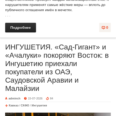
нарушителям применят самые жёсткие меры — вплоть до
публичного оглашения имён в мечетях.
. . .
Подробнее
0
ИНГУШЕТИЯ. «Сад-Гигант» и
«Ачалуки» покоряют Восток: в
Ингушетию приехали
покупатели из ОАЭ,
Саудовской Аравии и
Малайзии
adminch
15-07-2026
84
Кавказ
/
СКФО
/
Ингушетия